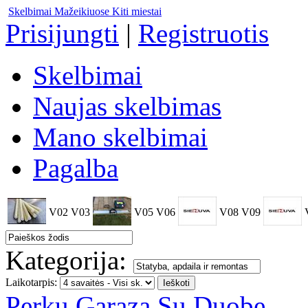
Skelbimai Mažeikiuose
Kiti miestai
Prisijungti
|
Registruotis
Skelbimai
Naujas skelbimas
Mano skelbimai
Pagalba
V02
V03
V05
V06
V08
V09
Kategorija:
Laikotarpis:
Perku Garaza Su Duobe .