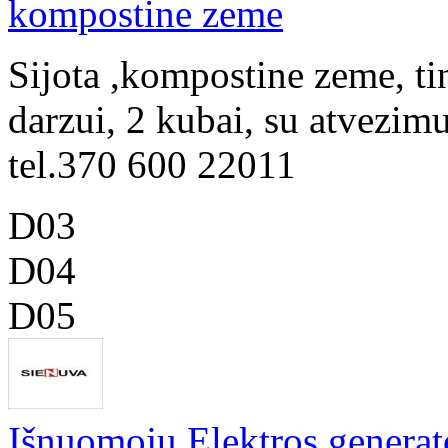
kompostine zeme
Sijota ,kompostine zeme, ti
darzui, 2 kubai, su atvezim
tel.370 600 22011
D03
D04
D05
Išnuomoju Elektros generat