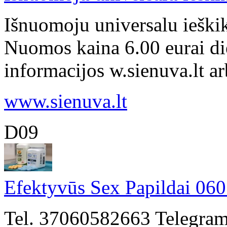
Išnuomoju universalu ieški
Nuomos kaina 6.00 eurai di
informacijos w.sienuva.lt ar
www.sienuva.lt
D09
Efektyvūs Sex Papildai 06
Tel. 37060582663 Telegram.