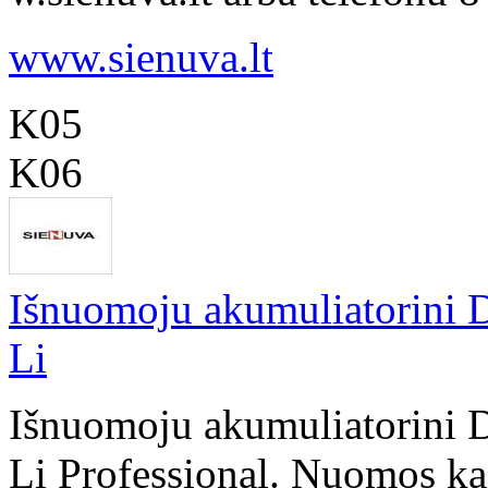
www.sienuva.lt
K05
K06
Išnuomoju akumuliatorini D
Li
Išnuomoju akumuliatorini D
Li Professional. Nuomos kai