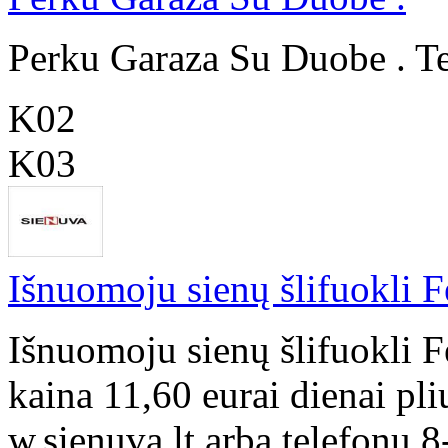
Perku Garaza Su Duobe . T
K02
K03
Išnuomoju sienų šlifuokli 
Išnuomoju sienų šlifuokli 
kaina 11,60 eurai dienai pl
w.sienuva.lt arba telefonu 