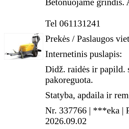
Betonuojame grindis. A
Tel 061131241
Prekės / Paslaugos vie
Internetinis puslapis:
Didž. raidės ir papild.
pakoreguota.
Statyba, apdaila ir re
Nr. 337766 | ***eka | 
2026.09.02