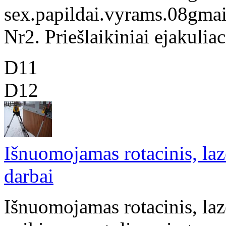
sex.papildai.vyrams.08gmail
Nr2. Priešlaikiniai ejakuliaci
D11
D12
Išnuomojamas rotacinis, laz
darbai
Išnuomojamas rotacinis, laze