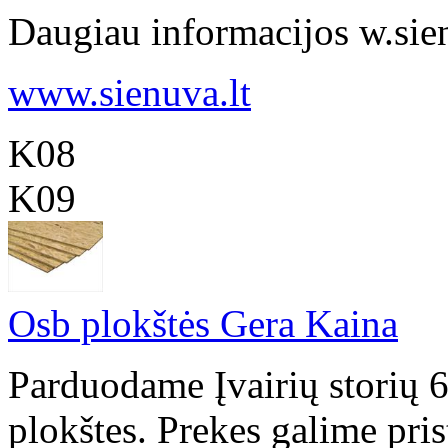
Daugiau informacijos w.sienu
www.sienuva.lt
K08
K09
Osb plokštės Gera Kaina
Parduodame Įvairių storių
plokštes. Prekes galime pris