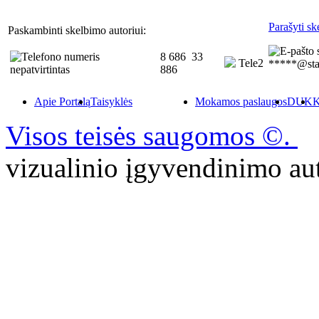
Parašyti sk
Paskambinti skelbimo autoriui:
8 686 33
Tele2
*****@sta
886
Apie Portalą
Taisyklės
Mokamos paslaugos
DUK
K
Visos teisės saugomos ©.
P
vizualinio įgyvendinimo 