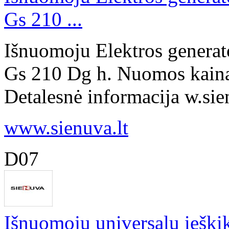
Gs 210 ...
Išnuomoju Elektros generat
Gs 210 Dg h. Nuomos kaina
Detalesnė informacija w.sien
www.sienuva.lt
D07
Išnuomoju universalu ieški