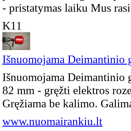
- pristatymas laiku Mus rasit
K11
Išnuomojama Deimantinio g
Išnuomojama Deimantinio g
82 mm - gręžti elektros roze
Gręžiama be kalimo. Galima 
www.nuomairankiu.lt