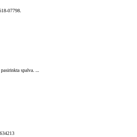
-618-07798.
sirinkta spalva. ...
68634213