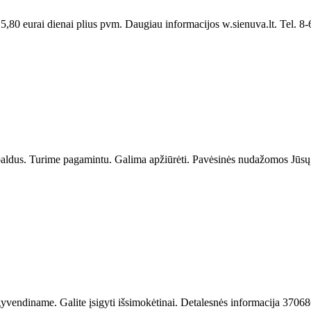
,80 eurai dienai plius pvm. Daugiau informacijos w.sienuva.lt. Tel. 8
aldus. Turime pagamintu. Galima apžiūrėti. Pavėsinės nudažomos Jūsų pa
įgyvendiname. Galite įsigyti išsimokėtinai. Detalesnės informacija 370