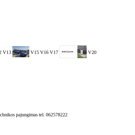
2
V13
V15
V16
V17
V20
 technikos pajungimas tel. 062578222