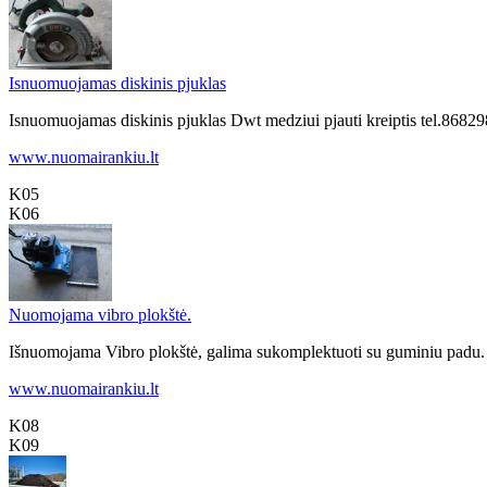
Isnuomuojamas diskinis pjuklas
Isnuomuojamas diskinis pjuklas Dwt medziui pjauti kreiptis tel.86
www.nuomairankiu.lt
K05
K06
Nuomojama vibro plokštė.
Išnuomojama Vibro plokštė, galima sukomplektuoti su guminiu padu. 
www.nuomairankiu.lt
K08
K09