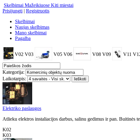
Skelbimai Mažeikiuose
Kiti miestai
Prisijungti
|
Registruotis
Skelbimai
Naujas skelbimas
Mano skelbimai
Pagalba
V02
V03
V05
V06
V08
V09
V11
V1
Kategorija:
Laikotarpis:
Elektriko paslaugos
Atlieku elektros instaliacijos darbus, salinu gedimus ir pan. Buitinės
K02
K03