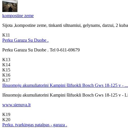
kompostine zeme
Sijota ,kompostine zeme, tinkanti siltnamiui, gelynams, darzui, 2 kub
K11
Perku Garaza Su Duobe .
Perku Garaza Su Duobe . Tel 0-611-69679
K13
K14
K15
K16
K17
Išnuomoju akumuliatorini Kampini šlifuokli Bosch Gws 18-125 v - ...
Išnuomoju akumuliatorini Kampini šlifuokli Bosch Gws 18-125 v - Li .
www.sienuva.lt
K19
K20
Perku. tvarkingas patalpas - garaza .