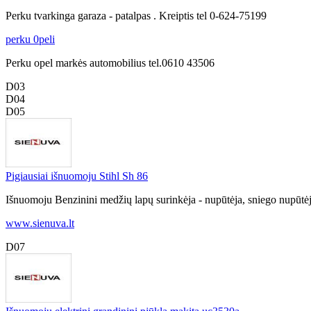
Perku tvarkinga garaza - patalpas . Kreiptis tel 0-624-75199
perku 0peli
Perku opel markės automobilius tel.0610 43506
D03
D04
D05
Pigiausiai išnuomoju Stihl Sh 86
Išnuomoju Benzinini medžių lapų surinkėja - nupūtėja, sniego nupūtėja
www.sienuva.lt
D07