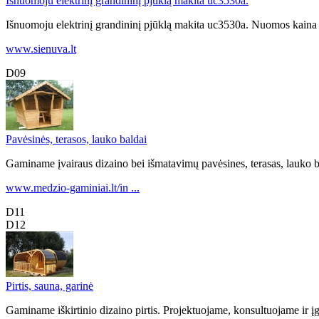
Išnuomoju elektrinį grandininį pjūklą makita uc3530a.
Išnuomoju elektrinį grandininį pjūklą makita uc3530a. Nuomos kaina 5
www.sienuva.lt
D09
Pavėsinės, terasos, lauko baldai
Gaminame įvairaus dizaino bei išmatavimų pavėsines, terasas, lauko b
www.medzio-gaminiai.lt/in ...
D11
D12
Pirtis, sauna, garinė
Gaminame iškirtinio dizaino pirtis. Projektuojame, konsultuojame ir 