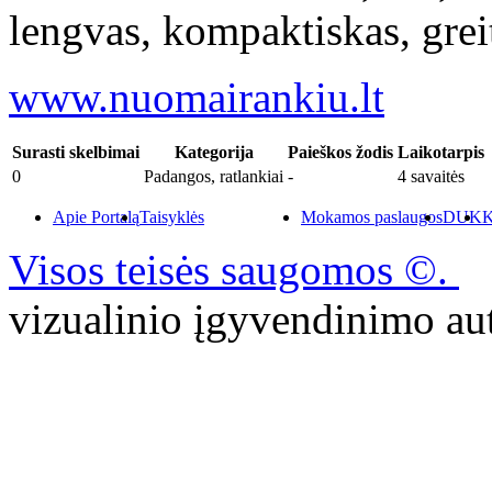
lengvas, kompaktiskas, greit
www.nuomairankiu.lt
Surasti skelbimai
Kategorija
Paieškos žodis
Laikotarpis
0
Padangos, ratlankiai
-
4 savaitės
Apie Portalą
Taisyklės
Mokamos paslaugos
DUK
K
Visos teisės saugomos ©.
P
vizualinio įgyvendinimo 