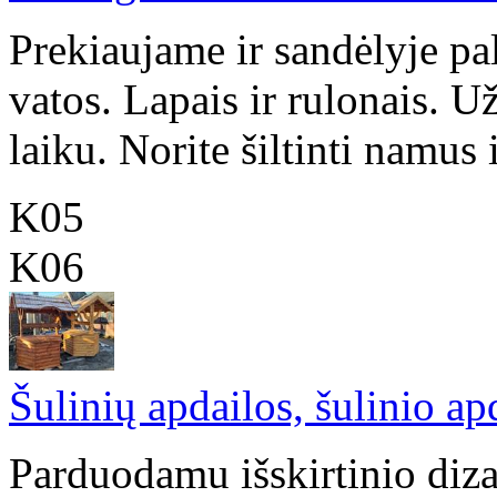
Prekiaujame ir sandėlyje pa
vatos. Lapais ir rulonais. 
laiku. Norite šiltinti namus ir
K05
K06
Šulinių apdailos, šulinio ap
Parduodamu išskirtinio diza