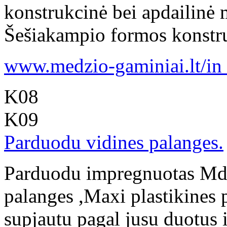
konstrukcinė bei apdailinė
Šešiakampio formos konstruk
www.medzio-gaminiai.lt/in .
K08
K09
Parduodu vidines palanges.
Parduodu impregnuotas Mdp
palanges ,Maxi plastikines p
supjautu pagal jusu duotus 