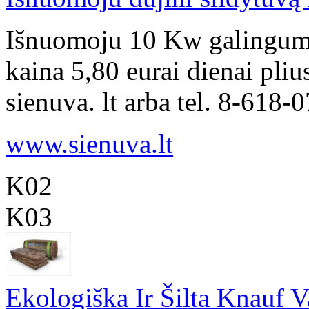
Išnuomoju 10 Kw galingumo
kaina 5,80 eurai dienai pli
sienuva. lt arba tel. 8-618-
www.sienuva.lt
K02
K03
Ekologiška Ir Šilta Knauf V