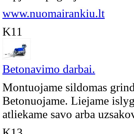
www.nuomairankiu.lt
K11
Betonavimo darbai.
Montuojame sildomas grind
Betonuojame. Liejame islyg
atliekame savo arba uzsakov
K13