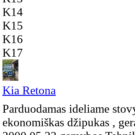
K14
K15
K16
K17
Kia Retona
Parduodamas ideliame stovy
ekonomiškas džipukas , gera