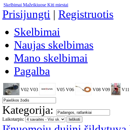
Skelbimai Mažeikiuose
Kiti miestai
Prisijungti
|
Registruotis
Skelbimai
Naujas skelbimas
Mano skelbimai
Pagalba
V02
V03
V05
V06
V08
V09
V11
Kategorija:
Laikotarpis:
Išnuomoju dujini šildytuvą