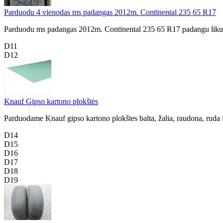
Parduodu 4 vienodas ms padangas 2012m. Continental 235 65 R17
Parduodu ms padangas 2012m. Continental 235 65 R17 padangu likut
D11
D12
Knauf Gipso kartono plokštės
Parduodame Knauf gipso kartono plokštes balta, žalia, raudona, ruda 
D14
D15
D16
D17
D18
D19