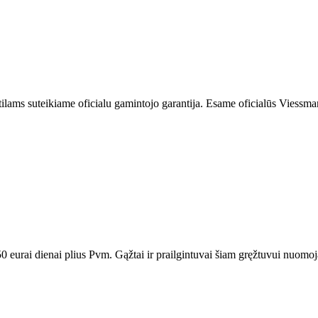
ilams suteikiame oficialu gamintojo garantija. Esame oficialūs Viessmann
urai dienai plius Pvm. Gąžtai ir prailgintuvai šiam gręžtuvui nuomojam