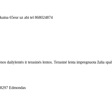
 kaina 65eur uz abi tel 868024874
 dailylentės ir terasinės lentos. Terasinė lenta impregnuota žalia spalv
8298297 Edmondas