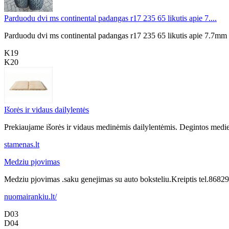
Parduodu dvi ms continental padangas r17 235 65 likutis apie 7....
Parduodu dvi ms continental padangas r17 235 65 likutis apie 7.7mm
K19
K20
Išorės ir vidaus dailylentės
Prekiaujame išorės ir vidaus medinėmis dailylentėmis. Degintos medienos
stamenas.lt
Medziu pjovimas
Medziu pjovimas .saku genejimas su auto boksteliu.Kreiptis tel.86
nuomairankiu.lt/
D03
D04