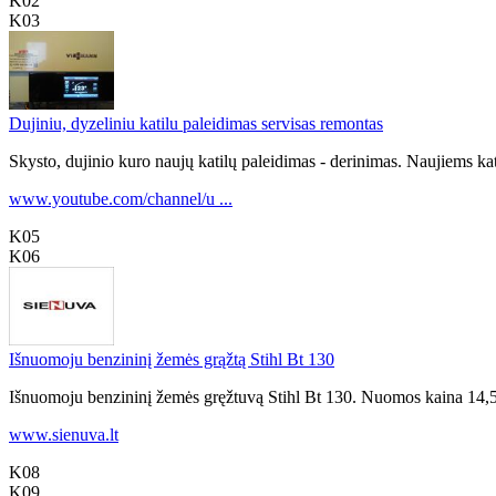
K02
K03
Dujiniu, dyzeliniu katilu paleidimas servisas remontas
Skysto, dujinio kuro naujų katilų paleidimas - derinimas. Naujiems kat
www.youtube.com/channel/u ...
K05
K06
Išnuomoju benzininį žemės grąžtą Stihl Bt 130
Išnuomoju benzininį žemės gręžtuvą Stihl Bt 130. Nuomos kaina 14,50 e
www.sienuva.lt
K08
K09