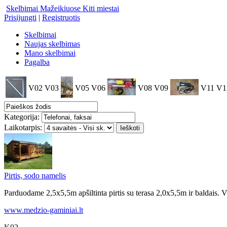
Skelbimai Mažeikiuose
Kiti miestai
Prisijungti
|
Registruotis
Skelbimai
Naujas skelbimas
Mano skelbimai
Pagalba
V02
V03
V05
V06
V08
V09
V11
V1
Kategorija:
Laikotarpis:
Pirtis, sodo namelis
Parduodame 2,5x5,5m apšiltinta pirtis su terasa 2,0x5,5m ir baldais. V
www.medzio-gaminiai.lt