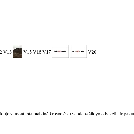
2
V13
V15
V16
V17
V20
iduje sumontuota malkinė krosnelė su vandens šildymo bakeliu ir pakura 