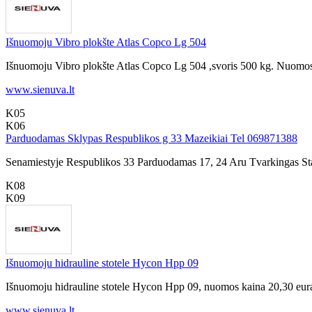
Išnuomoju Vibro plokšte Atlas Copco Lg 504
Išnuomoju Vibro plokšte Atlas Copco Lg 504 ,svoris 500 kg. Nuomos ka
www.sienuva.lt
K05
K06
Parduodamas Sklypas Respublikos g 33 Mazeikiai Tel 069871388
Senamiestyje Respublikos 33 Parduodamas 17, 24 Aru Tvarkingas Stac
K08
K09
Išnuomoju hidrauline stotele Hycon Hpp 09
Išnuomoju hidrauline stotele Hycon Hpp 09, nuomos kaina 20,30 eurai 
www.sienuva.lt