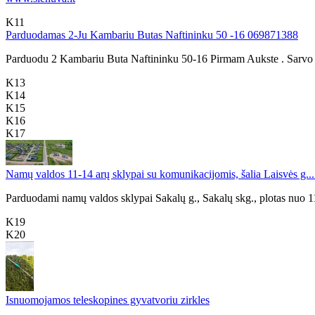
K11
Parduodamas 2-Ju Kambariu Butas Naftininku 50 -16 069871388
Parduodu 2 Kambariu Buta Naftininku 50-16 Pirmam Aukste . Sarvo Dur
K13
K14
K15
K16
K17
Namų valdos 11-14 arų sklypai su komunikacijomis, šalia Laisvės g...
Parduodami namų valdos sklypai Sakalų g., Sakalų skg., plotas nuo 11 i
K19
K20
Isnuomojamos teleskopines gyvatvoriu zirkles