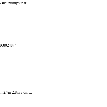
iai nukirpsite ir ...
el 868024874
6m 2,7m 2,8m 3,0m ...