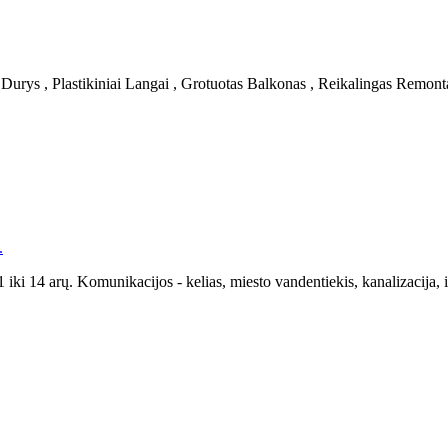
ys , Plastikiniai Langai , Grotuotas Balkonas , Reikalingas Remontas
.
ki 14 arų. Komunikacijos - kelias, miesto vandentiekis, kanalizacija, in