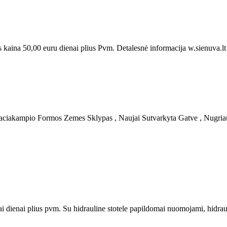
ina 50,00 euru dienai plius Pvm. Detalesnė informacija w.sienuva.lt a
iakampio Formos Zemes Sklypas , Naujai Sutvarkyta Gatve , Nugriauti
dienai plius pvm. Su hidrauline stotele papildomai nuomojami, hidrauli