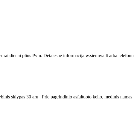
rai dienai plius Pvm. Detalesnė informacija w.sienuva.lt arba telefon
is sklypas 30 aru . Prie pagrindinio asfaltuoto kelio, medinis namas , 