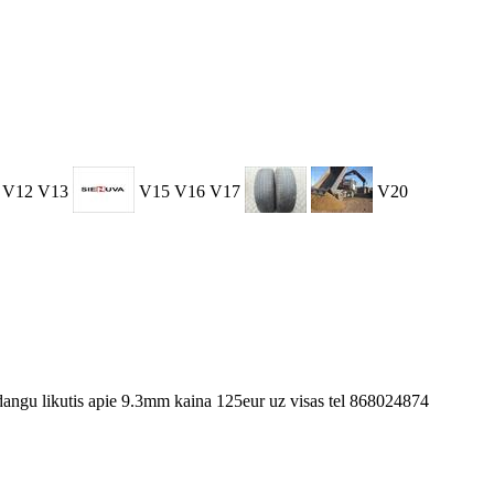
V12
V13
V15
V16
V17
V20
ngu likutis apie 9.3mm kaina 125eur uz visas tel 868024874