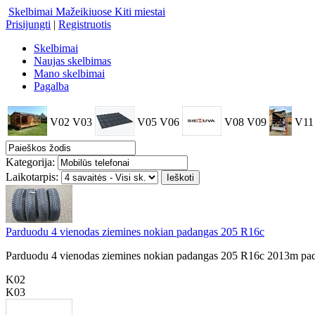
Skelbimai Mažeikiuose
Kiti miestai
Prisijungti
|
Registruotis
Skelbimai
Naujas skelbimas
Mano skelbimai
Pagalba
V02
V03
V05
V06
V08
V09
V11
Kategorija:
Laikotarpis:
Parduodu 4 vienodas ziemines nokian padangas 205 R16c
Parduodu 4 vienodas ziemines nokian padangas 205 R16c 2013m pada
K02
K03