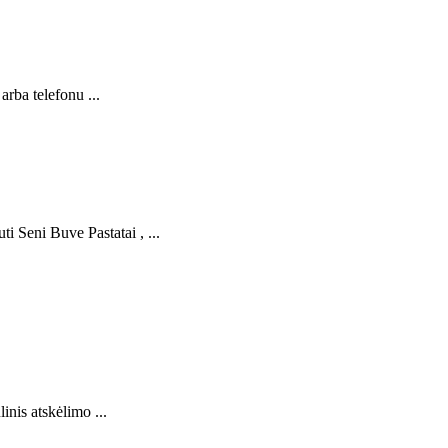
rba telefonu ...
 Seni Buve Pastatai , ...
nis atskėlimo ...