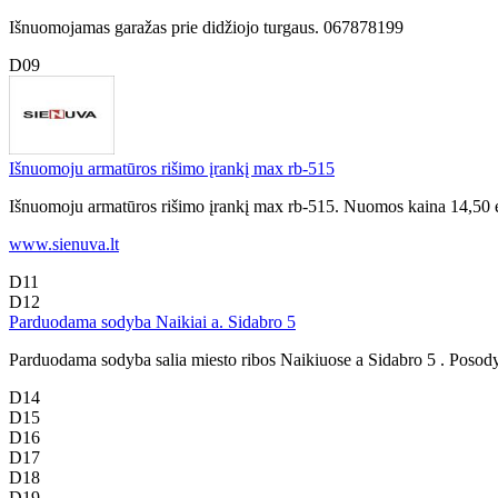
Išnuomojamas garažas prie didžiojo turgaus. 067878199
D09
Išnuomoju armatūros rišimo įrankį max rb-515
Išnuomoju armatūros rišimo įrankį max rb-515. Nuomos kaina 14,50 eu
www.sienuva.lt
D11
D12
Parduodama sodyba Naikiai a. Sidabro 5
Parduodama sodyba salia miesto ribos Naikiuose a Sidabro 5 . Posodybin
D14
D15
D16
D17
D18
D19