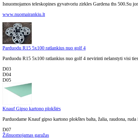
Isnuomojamos teleskopines gyvatvoriu zirkles Gardena ths 500.Su jomis l
www.nuomairankiu.lt
Parduodu R15 5x100 ratlankius nuo golf 4
Parduodu R15 5x100 ratlankius nuo golf 4 nevirinti nelanstyti visi tie
D03
D04
D05
Knauf Gipso kartono plokštės
Parduodame Knauf gipso kartono plokštes balta, žalia, raudona, ruda 
D07
Žišnuomojamas garažas