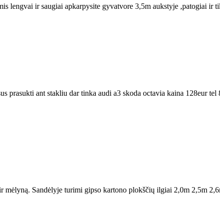
engvai ir saugiai apkarpysite gyvatvore 3,5m aukstyje ,patogiai ir tiksl
sus prasukti ant stakliu dar tinka audi a3 skoda octavia kaina 128eur t
ir mėlyną. Sandėlyje turimi gipso kartono plokščių ilgiai 2,0m 2,5m 2,