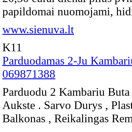
papildomai nuomojami, hidra
www.sienuva.lt
K11
Parduodamas 2-Ju Kambariu
069871388
Parduodu 2 Kambariu Buta
Aukste . Sarvo Durys , Plas
Balkonas , Reikalingas Remo