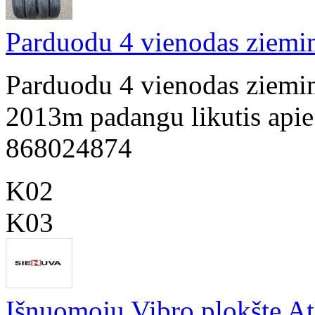
Parduodu 4 vienodas ziemi
Parduodu 4 vienodas ziemi
2013m padangu likutis apie
868024874
K02
K03
Išnuomoju Vibro plokšte A