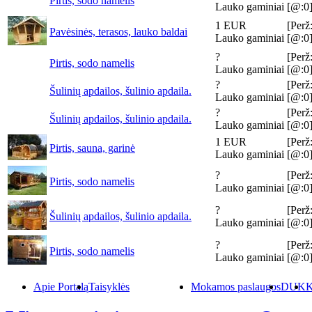
Pirtis, sodo namelis
Lauko gaminiai
[@:0
1 EUR
[Perž
Pavėsinės, terasos, lauko baldai
Lauko gaminiai
[@:0
?
[Perž
Pirtis, sodo namelis
Lauko gaminiai
[@:0
?
[Perž
Šulinių apdailos, šulinio apdaila.
Lauko gaminiai
[@:0
?
[Perž
Šulinių apdailos, šulinio apdaila.
Lauko gaminiai
[@:0
1 EUR
[Perž
Pirtis, sauna, garinė
Lauko gaminiai
[@:0
?
[Perž
Pirtis, sodo namelis
Lauko gaminiai
[@:0
?
[Perž
Šulinių apdailos, šulinio apdaila.
Lauko gaminiai
[@:0
?
[Perž
Pirtis, sodo namelis
Lauko gaminiai
[@:0
Apie Portalą
Taisyklės
Mokamos paslaugos
DUK
K