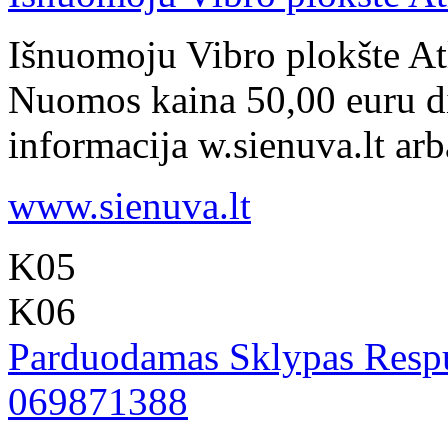
Išnuomoju Vibro plokšte At
Nuomos kaina 50,00 euru di
informacija w.sienuva.lt arba
www.sienuva.lt
K05
K06
Parduodamas Sklypas Respu
069871388