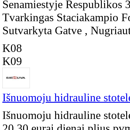
Senamiestyje Respublikos 
Tvarkingas Staciakampio F
Sutvarkyta Gatve , Nugriauti
K08
K09
Išnuomoju hidrauline stot
Išnuomoju hidrauline stot
20,30 eurai dienai plius pvm