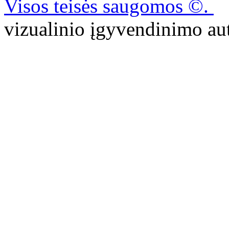
Visos teisės saugomos ©.
P
vizualinio įgyvendinimo 