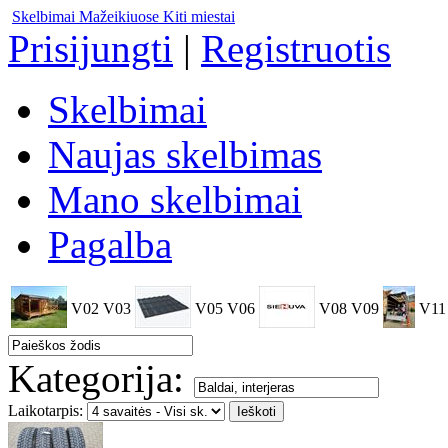
Skelbimai Mažeikiuose
Kiti miestai
Prisijungti
|
Registruotis
Skelbimai
Naujas skelbimas
Mano skelbimai
Pagalba
V02
V03
V05
V06
V08
V09
V11
Kategorija:
Laikotarpis: