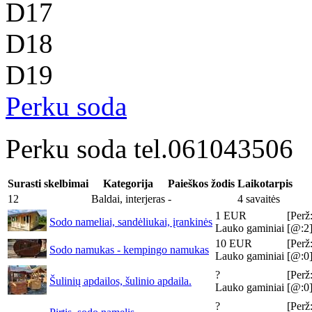
D17
D18
D19
Perku soda
Perku soda tel.061043506
Surasti skelbimai
Kategorija
Paieškos žodis
Laikotarpis
12
Baldai, interjeras
-
4 savaitės
1 EUR
[Perž
Sodo nameliai, sandėliukai, įrankinės
Lauko gaminiai
[@:2
10 EUR
[Perž
Sodo namukas - kempingo namukas
Lauko gaminiai
[@:0
?
[Perž
Šulinių apdailos, šulinio apdaila.
Lauko gaminiai
[@:0
?
[Perž