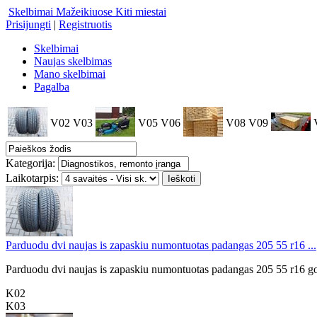
Skelbimai Mažeikiuose
Kiti miestai
Prisijungti
|
Registruotis
Skelbimai
Naujas skelbimas
Mano skelbimai
Pagalba
V02
V03
V05
V06
V08
V09
Kategorija:
Laikotarpis:
Parduodu dvi naujas is zapaskiu numontuotas padangas 205 55 r16 ...
Parduodu dvi naujas is zapaskiu numontuotas padangas 205 55 r16 g
K02
K03