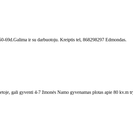
50-69d.Galima ir su darbuotoju. Kreiptis tel, 868298297 Edmondas.
ietoje, gali gyventi 4-7 žmonės Namo gyvenamas plotas apie 80 kv.m try