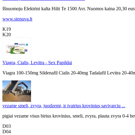
Išnuomoju Elektrini kalta Hilti Te 1500 Avr. Nuomos kaina 20,30 eura
www.sienuva.lt
K19
K20
Viagra, Cialis, Levitra - Sex Papildai
Viagra 100-150mg Sildenafil Cialis 20-40mg Tadalafil Levitra 20-40
vezame smeli, zvyra, juodzemi, ir ivairius krovinius savivarciu ...
pigiai vezame visus birius krovinius, smeli, zvyra, plauta zvyra 0-4 b
D03
D04