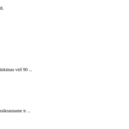
98.
nkimas virš 90 ...
sikrauname ir ...