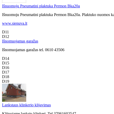
Išnuomoju Pneumatini plaktuka Permon Bka20a
Išnuomoju Pneumatini plaktuka Permon Bka20a. Plaktuko nuomos kaina 
www.sienuva.lt
D11
D12
Išnomuojamas garažas
Išnomuojamas garažas tel. 0610 43506
D14
D15
D16
D17
D18
D19
Lankstaus klinkerio klijavimas
Klijuojame lankstų klinkerį. Tel.37061602547