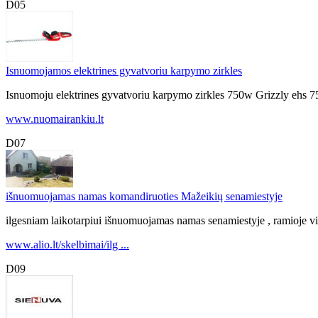
D05
Isnuomojamos elektrines gyvatvoriu karpymo zirkles
Isnuomoju elektrines gyvatvoriu karpymo zirkles 750w Grizzly ehs 7
www.nuomairankiu.lt
D07
išnuomuojamas namas komandiruoties Mažeikių senamiestyje
ilgesniam laikotarpiui išnuomuojamas namas senamiestyje , ramioje v
www.alio.lt/skelbimai/ilg ...
D09