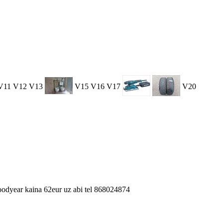
V11
V12
V13
V15
V16
V17
V20
oodyear kaina 62eur uz abi tel 868024874