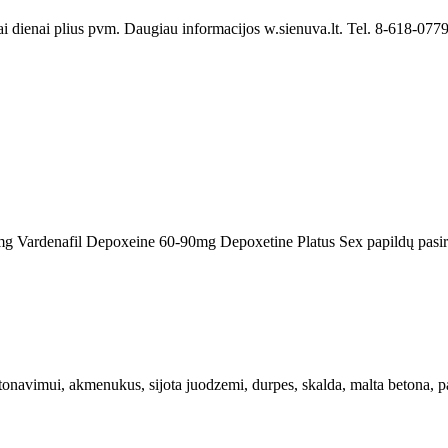
i dienai plius pvm. Daugiau informacijos w.sienuva.lt. Tel. 8-618-077
mg Vardenafil Depoxeine 60-90mg Depoxetine Platus Sex papildų pasiri
etonavimui, akmenukus, sijota juodzemi, durpes, skalda, malta betona, pa