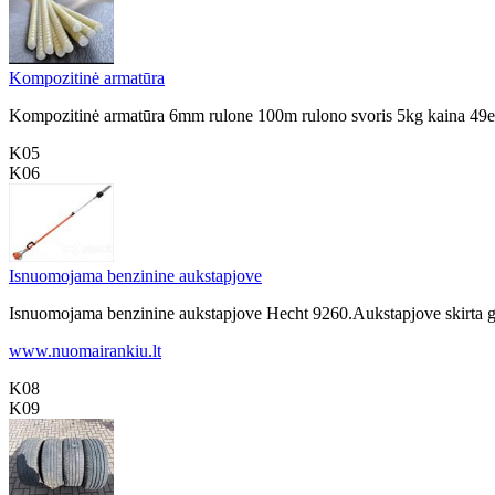
Kompozitinė armatūra
Kompozitinė armatūra 6mm rulone 100m rulono svoris 5kg kaina 49eur
K05
K06
Isnuomojama benzinine aukstapjove
Isnuomojama benzinine aukstapjove Hecht 9260.Aukstapjove skirta ge
www.nuomairankiu.lt
K08
K09