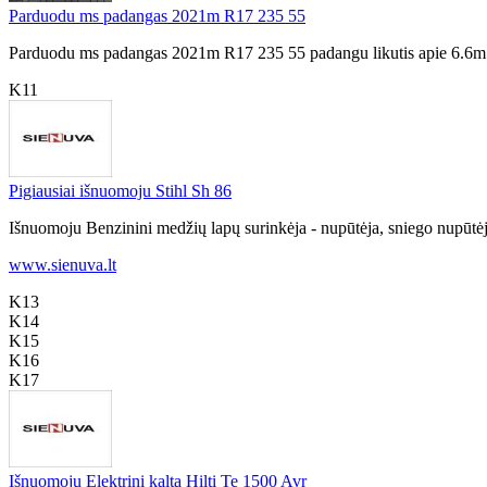
Parduodu ms padangas 2021m R17 235 55
Parduodu ms padangas 2021m R17 235 55 padangu likutis apie 6.6m 
K11
Pigiausiai išnuomoju Stihl Sh 86
Išnuomoju Benzinini medžių lapų surinkėja - nupūtėja, sniego nupūtėja
www.sienuva.lt
K13
K14
K15
K16
K17
Išnuomoju Elektrini kalta Hilti Te 1500 Avr