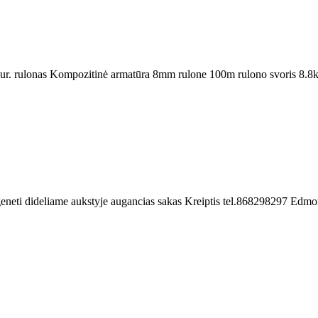
. rulonas Kompozitinė armatūra 8mm rulone 100m rulono svoris 8.8kg 
neti dideliame aukstyje augancias sakas Kreiptis tel.868298297 Edmo