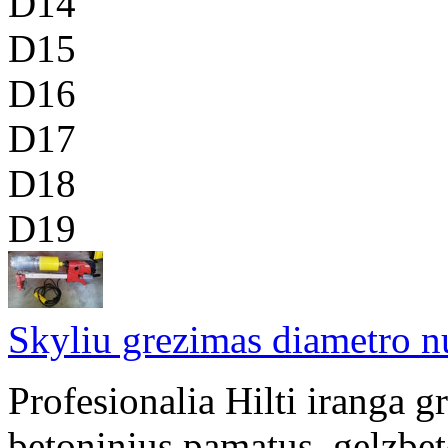
D14
D15
D16
D17
D18
D19
Skyliu grezimas diametro
Profesionalia Hilti iranga g
betoninius pamatus, gelzbeto