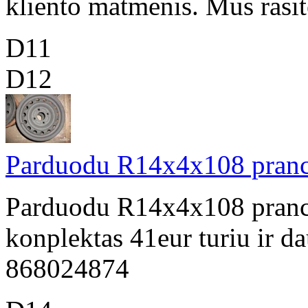
kliento matmenis. Mus rasit
D11
D12
Parduodu R14x4x108 prancu
Parduodu R14x4x108 prancu
konplektas 41eur turiu ir da
868024874