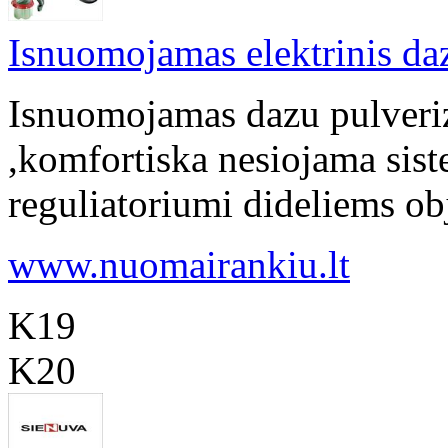
Isnuomojamas elektrinis daz
Isnuomojamas dazu pulveriz
,komfortiska nesiojama sist
reguliatoriumi dideliems obj
www.nuomairankiu.lt
K19
K20