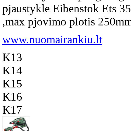
pjaustykle Eibenstok Ets 
,max pjovimo plotis 250mm, 
www.nuomairankiu.lt
K13
K14
K15
K16
K17