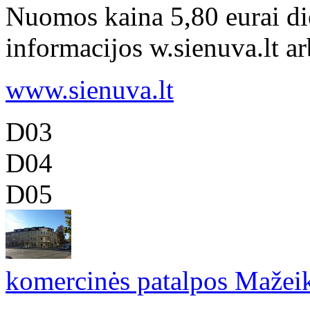
Nuomos kaina 5,80 eurai di
informacijos w.sienuva.lt a
www.sienuva.lt
D03
D04
D05
komercinės patalpos Mažeik