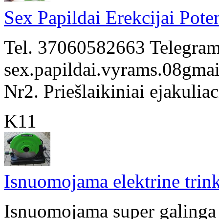
Sex Papildai Erekcijai Poten
Tel. 37060582663 Telegram.
sex.papildai.vyrams.08gmail
Nr2. Priešlaikiniai ejakuliaci
K11
Isnuomojama elektrine trink
Isnuomojama super galinga e