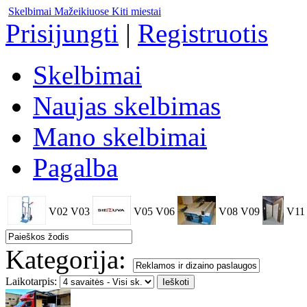
Skelbimai Mažeikiuose
Kiti miestai
Prisijungti
|
Registruotis
Skelbimai
Naujas skelbimas
Mano skelbimai
Pagalba
V02
V03
V05
V06
V08
V09
V11
Kategorija:
Laikotarpis: