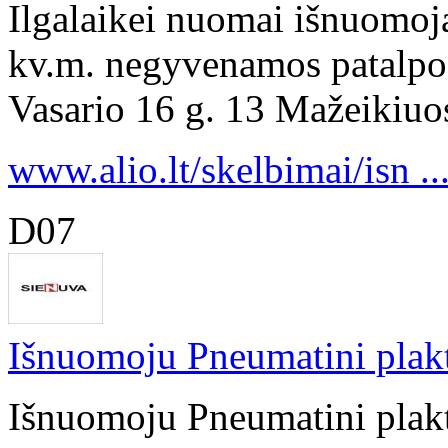
Ilgalaikei nuomai išnuomoja
kv.m. negyvenamos patalpos 
Vasario 16 g. 13 Mažeikiuos
www.alio.lt/skelbimai/isn ..
D07
Išnuomoju Pneumatini pla
Išnuomoju Pneumatini plak