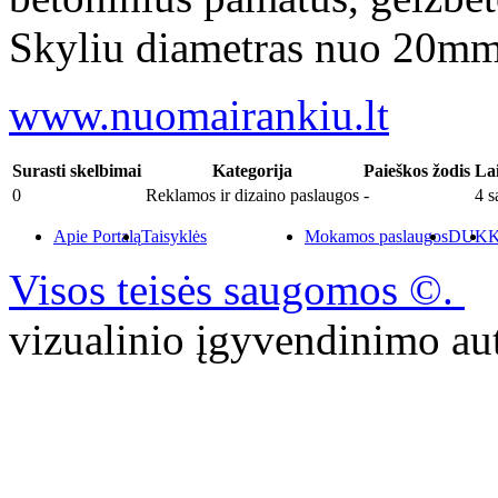
Skyliu diametras nuo 20mm
www.nuomairankiu.lt
Surasti skelbimai
Kategorija
Paieškos žodis
La
0
Reklamos ir dizaino paslaugos
-
4 s
Apie Portalą
Taisyklės
Mokamos paslaugos
DUK
K
Visos teisės saugomos ©.
P
vizualinio įgyvendinimo 