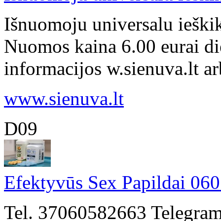
Išnuomoju universalu ieški
Nuomos kaina 6.00 eurai di
informacijos w.sienuva.lt ar
www.sienuva.lt
D09
Efektyvūs Sex Papildai 06
Tel. 37060582663 Telegram.