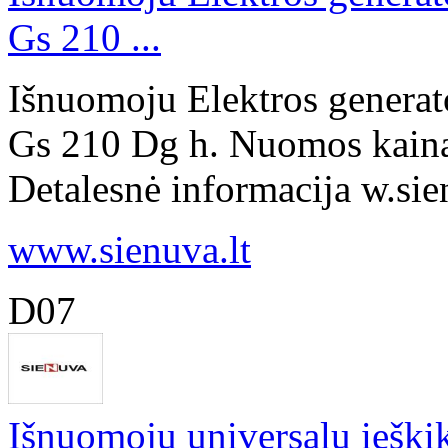
Gs 210 ...
Išnuomoju Elektros generat
Gs 210 Dg h. Nuomos kaina
Detalesnė informacija w.sien
www.sienuva.lt
D07
Išnuomoju universalu ieški