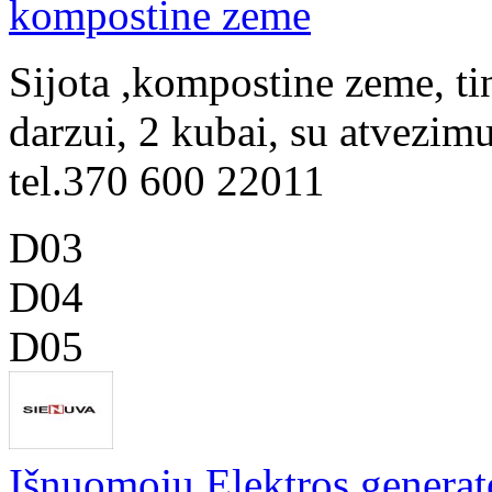
kompostine zeme
Sijota ,kompostine zeme, ti
darzui, 2 kubai, su atvezim
tel.370 600 22011
D03
D04
D05
Išnuomoju Elektros generat