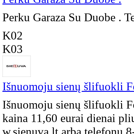
Perku Garaza Su Duobe . T
K02
K03
Išnuomoju sienų šlifuokli 
Išnuomoju sienų šlifuokli 
kaina 11,60 eurai dienai pl
w.sienuva.lt arba telefonu 