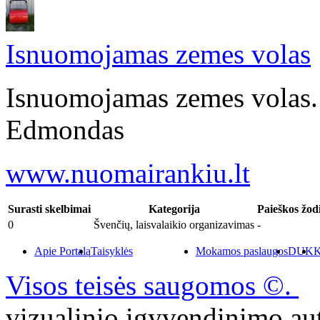
Isnuomojamas zemes volas
Isnuomojamas zemes volas. 
Edmondas
www.nuomairankiu.lt
Surasti skelbimai
Kategorija
Paieškos žod
0
Švenčių, laisvalaikio organizavimas
-
Apie Portalą
Taisyklės
Mokamos paslaugos
DUK
K
Visos teisės saugomos ©.
P
vizualinio įgyvendinimo 