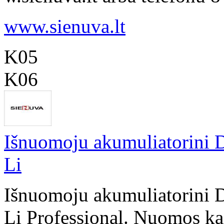
www.sienuva.lt
K05
K06
Išnuomoju akumuliatorini D
Li
Išnuomoju akumuliatorini D
Li Professional. Nuomos kai