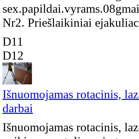
sex.papildai.vyrams.08gmail
Nr2. Priešlaikiniai ejakuliaci
D11
D12
Išnuomojamas rotacinis, laz
darbai
Išnuomojamas rotacinis, laze