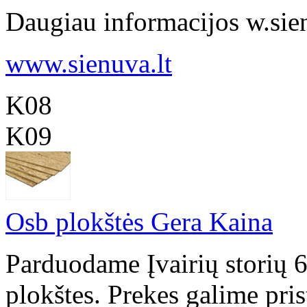
Daugiau informacijos w.sienu
www.sienuva.lt
K08
K09
Osb plokštės Gera Kaina
Parduodame Įvairių storių
plokštes. Prekes galime pris