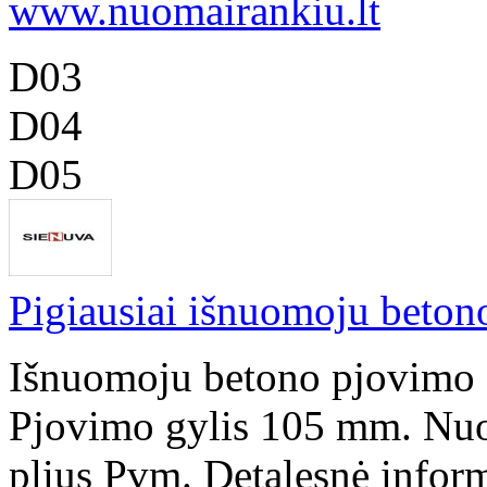
www.nuomairankiu.lt
D03
D04
D05
Pigiausiai išnuomoju beton
Išnuomoju betono pjovimo 
Pjovimo gylis 105 mm. Nuo
plius Pvm. Detalesnė informa