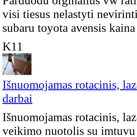
Parduodu orginalius vw ratl
visi tiesus nelastyti nevirin
subaru toyota avensis kaina 
K11
Išnuomojamas rotacinis, laz
darbai
Išnuomojamas rotacinis, laze
veikimo nuotolis su imtuvu 