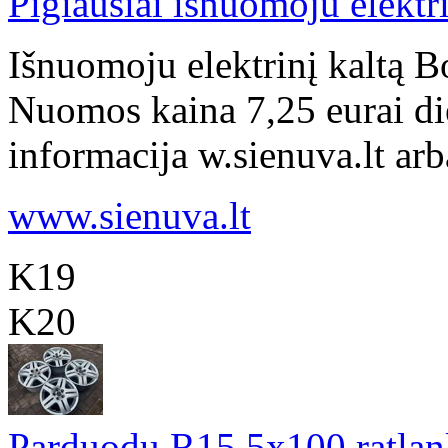
Pigiausiai išnuomoju elektri
Išnuomoju elektrinį kaltą B
Nuomos kaina 7,25 eurai di
informacija w.sienuva.lt ar
www.sienuva.lt
K19
K20
Parduodu R15 5x100 ratlan