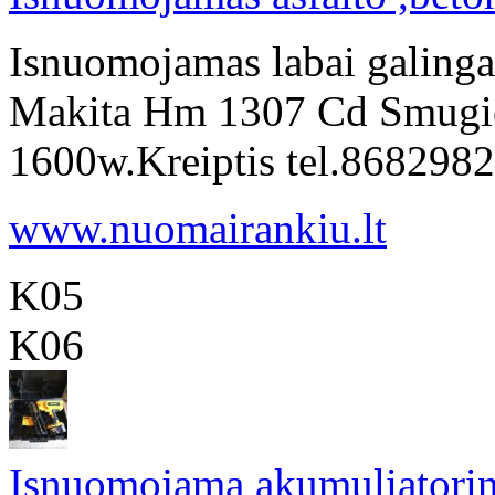
Isnuomojamas labai galingas
Makita Hm 1307 Cd Smugio 
1600w.Kreiptis tel.868298
www.nuomairankiu.lt
K05
K06
Isnuomojama akumuliatorin