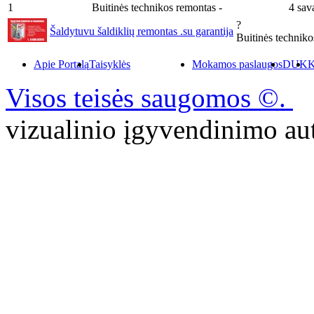
1
Buitinės technikos remontas
-
4 sav
?
Šaldytuvu šaldiklių remontas .su garantija
Buitinės technik
Apie Portalą
Taisyklės
Mokamos paslaugos
DUK
K
Visos teisės saugomos ©.
P
vizualinio įgyvendinimo 