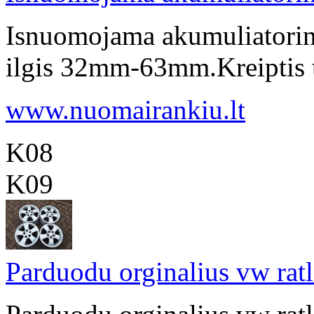
Isnuomojama akumuliatorine
ilgis 32mm-63mm.Kreiptis
www.nuomairankiu.lt
K08
K09
Parduodu orginalius vw rat