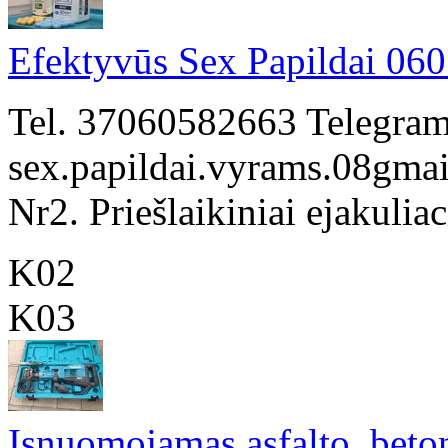
Efektyvūs Sex Papildai 06
Tel. 37060582663 Telegram.
sex.papildai.vyrams.08gmail
Nr2. Priešlaikiniai ejakuliaci
K02
K03
Isnuomojamas asfalto ,beton