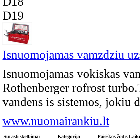
D18
D19
Isnuomojamas vamzdziu uz
Isnuomojamas vokiskas va
Rothenberger rofrost turbo.T
vandens is sistemos, jokiu d
www.nuomairankiu.lt
Surasti skelbimai
Kategorija
Paieškos žodis
Laiko