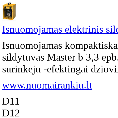
Isnuomojamas elektrinis si
Isnuomojamas kompaktiskas,
sildytuvas Master b 3,3 ep
surinkeju -efektingai dziovin
www.nuomairankiu.lt
D11
D12