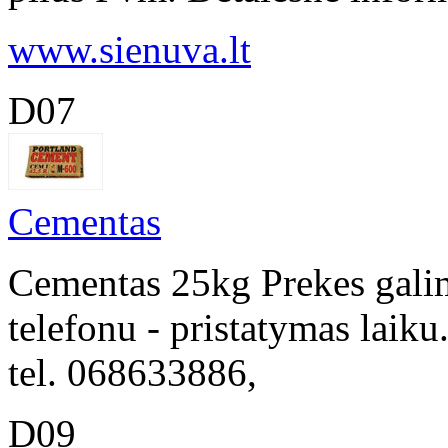
www.sienuva.lt
D07
Cementas
Cementas 25kg Prekes galim
telefonu - pristatymas laik
tel. 068633886,
D09