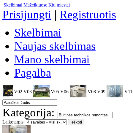
Skelbimai Mažeikiuose
Kiti miestai
Prisijungti
|
Registruotis
Skelbimai
Naujas skelbimas
Mano skelbimai
Pagalba
V02
V03
V05
V06
V08
V09
V11
Kategorija:
Laikotarpis: