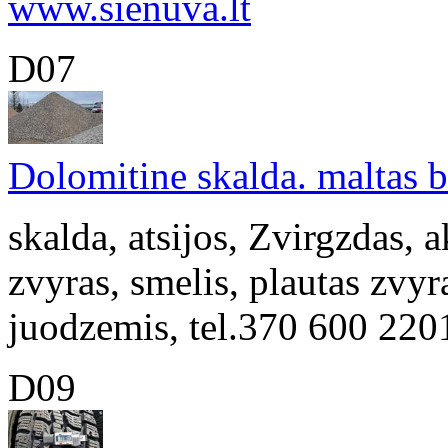
www.sienuva.lt
D07
Dolomitine skalda. maltas b
skalda, atsijos, Zvirgzdas,
zvyras, smelis, plautas zvyr
juodzemis, tel.370 600 220
D09