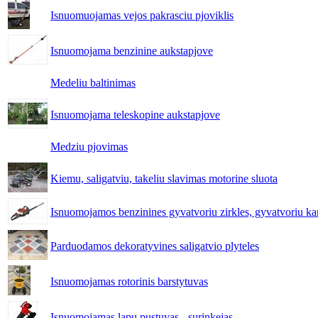
Isnuomuojamas vejos pakrasciu pjoviklis
Isnuomojama benzinine aukstapjove
Medeliu baltinimas
Isnuomojama teleskopine aukstapjove
Medziu pjovimas
Kiemu, saligatviu, takeliu slavimas motorine sluota
Isnuomojamos benzinines gyvatvoriu zirkles, gyvatvoriu k
Parduodamos dekoratyvines saligatvio plyteles
Isnuomojamas rotorinis barstytuvas
Isnuomojamas lapu pustuvas - surinkejas