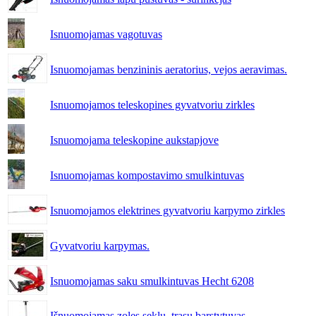
Isnuomojamas vagotuvas
Isnuomojamas benzininis aeratorius, vejos aeravimas.
Isnuomojamos teleskopines gyvatvoriu zirkles
Isnuomojama teleskopine aukstapjove
Isnuomojamas kompostavimo smulkintuvas
Isnuomojamos elektrines gyvatvoriu karpymo zirkles
Gyvatvoriu karpymas.
Isnuomojamas saku smulkintuvas Hecht 6208
Išnuomojamas zoles seklu, trasu barstytuvas