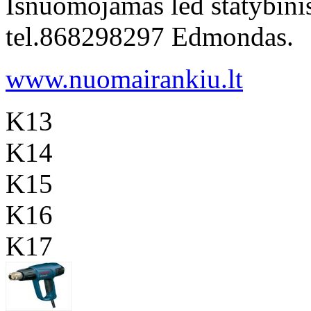
Isnuomojamas led statybinis
tel.868298297 Edmondas.
www.nuomairankiu.lt
K13
K14
K15
K16
K17