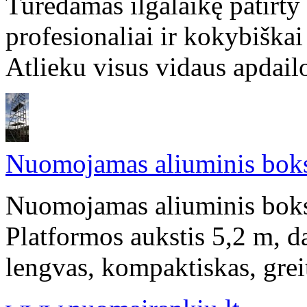
Turėdamas ilgalaikę patirty
profesionaliai ir kokybiškai
Atlieku visus vidaus apdailo
Nuomojamas aliuminis boks
Nuomojamas aliuminis bokst
Platformos aukstis 5,2 m, d
lengvas, kompaktiskas, greit