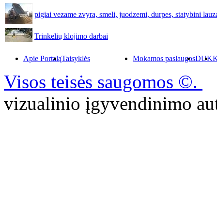
pigiai vezame zvyra, smeli, juodzemi, durpes, statybini lauza, 
Trinkelių klojimo darbai
Apie Portalą
Taisyklės
Mokamos paslaugos
DUK
K
Visos teisės saugomos ©.
P
vizualinio įgyvendinimo 