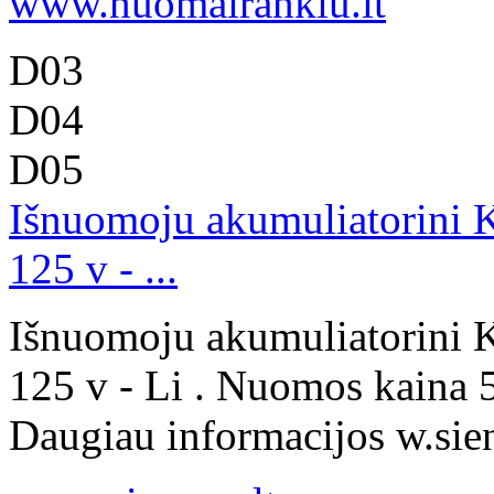
www.nuomairankiu.lt
D03
D04
D05
Išnuomoju akumuliatorini 
125 v - ...
Išnuomoju akumuliatorini 
125 v - Li . Nuomos kaina 5
Daugiau informacijos w.sienu