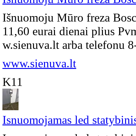
Išnuomoju Mūro freza Bosc
11,60 eurai dienai plius Pv
w.sienuva.lt arba telefonu 
www.sienuva.lt
K11
Isnuomojamas led statybinis