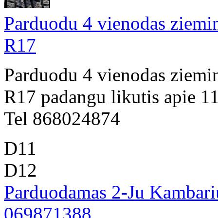
Parduodu 4 vienodas ziemin
R17
Parduodu 4 vienodas ziemin
R17 padangu likutis apie 1
Tel 868024874
D11
D12
Parduodamas 2-Ju Kambariu
069871388