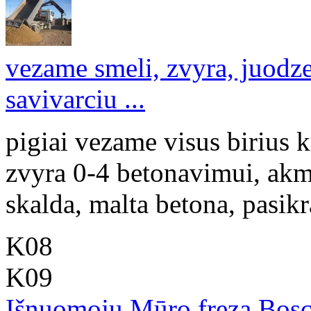
vezame smeli, zvyra, juodzem
savivarciu ...
pigiai vezame visus birius k
zvyra 0-4 betonavimui, akm
skalda, malta betona, pasikr
K08
K09
Išnuomoju Mūro freza Bos