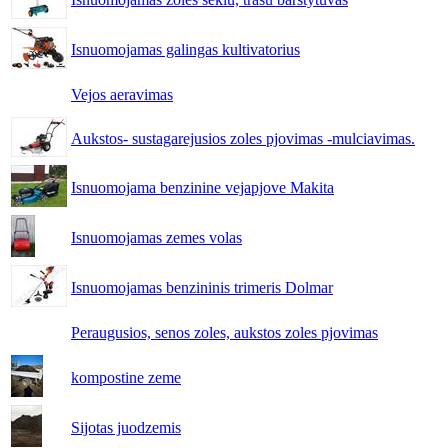
Isnuomojamas galingas kultivatorius
Vejos aeravimas
Aukstos- sustagarejusios zoles pjovimas -mulciavimas.
Isnuomojama benzinine vejapjove Makita
Isnuomojamas zemes volas
Isnuomojamas benzininis trimeris Dolmar
Peraugusios, senos zoles, aukstos zoles pjovimas
kompostine zeme
Sijotas juodzemis