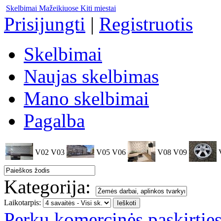
Skelbimai Mažeikiuose
Kiti miestai
Prisijungti
|
Registruotis
Skelbimai
Naujas skelbimas
Mano skelbimai
Pagalba
V02
V03
V05
V06
V08
V09
Kategorija:
Laikotarpis:
Perku komercinės paskirtie