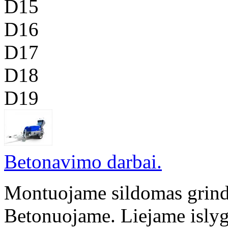
D15
D16
D17
D18
D19
Betonavimo darbai.
Montuojame sildomas grind
Betonuojame. Liejame islyg