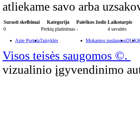
atliekame savo arba uzsakov
Surasti skelbimai
Kategorija
Paieškos žodis
Laikotarpis
0
Prekių platinimas
-
4 savaitės
Apie Portalą
Taisyklės
Mokamos paslaugos
DUK
K
Visos teisės saugomos ©.
P
vizualinio įgyvendinimo 