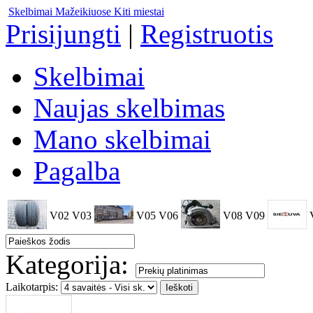
Skelbimai Mažeikiuose
Kiti miestai
Prisijungti
|
Registruotis
Skelbimai
Naujas skelbimas
Mano skelbimai
Pagalba
V02
V03
V05
V06
V08
V09
Kategorija:
Laikotarpis: