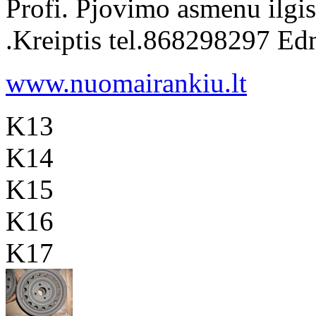
Profi. Pjovimo asmenu ilgi
.Kreiptis tel.868298297 E
www.nuomairankiu.lt
K13
K14
K15
K16
K17