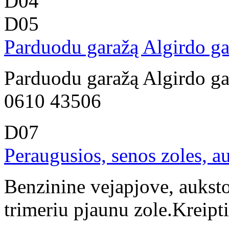
D04
D05
Parduodu garažą Algirdo ga
Parduodu garažą Algirdo gatv
0610 43506
D07
Peraugusios, senos zoles, a
Benzinine vejapjove, auksto
trimeriu pjaunu zole.Kreip