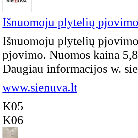
Išnuomoju plytelių pjovimo
Išnuomoju plytelių pjovimo 
pjovimo. Nuomos kaina 5,80
Daugiau informacijos w. sienu
www.sienuva.lt
K05
K06