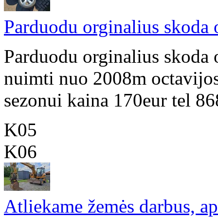
Parduodu orginalius skoda 
Parduodu orginalius skoda 
nuimti nuo 2008m octavijo
sezonui kaina 170eur tel 8
K05
K06
Atliekame žemės darbus, a