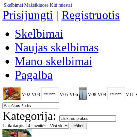
Skelbimai Mažeikiuose
Kiti miestai
Prisijungti
|
Registruotis
Skelbimai
Naujas skelbimas
Mano skelbimai
Pagalba
V02
V03
V05
V06
V08
V09
V11
Kategorija:
Laikotarpis: