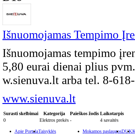
Išnuomojamas Tempimo Įren
Išnuomojamas tempimo įren
5,80 eurai dienai plius pvm
w.sienuva.lt arba tel. 8-618
www.sienuva.lt
Surasti skelbimai
Kategorija
Paieškos žodis
Laikotarpis
0
Elektros prekės
-
4 savaitės
Apie Portalą
Taisyklės
Mokamos paslaugos
DUK
K