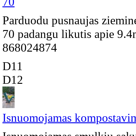
70
Parduodu pusnaujas ziemin
70 padangu likutis apie 9.4
868024874
D11
D12
Isnuomojamas kompostavim