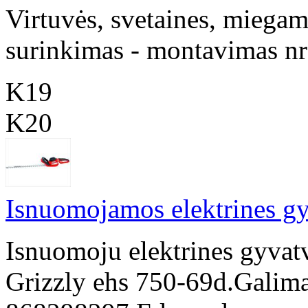
Virtuvės, svetaines, miegamo
surinkimas - montavimas n
K19
K20
Isnuomojamos elektrines gy
Isnuomoju elektrines gyvat
Grizzly ehs 750-69d.Galima 