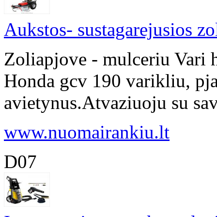
Aukstos- sustagarejusios z
Zoliapjove - mulceriu Vari 
Honda gcv 190 varikliu, pja
avietynus.Atvaziuoju su savo
www.nuomairankiu.lt
D07