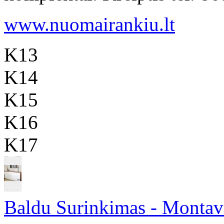
www.nuomairankiu.lt
K13
K14
K15
K16
K17
Baldu Surinkimas - Monta