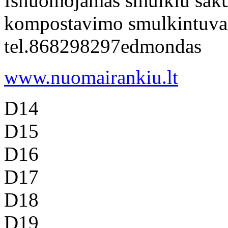
Isnuomojamas smulkiu saku 
kompostavimo smulkintuvas
tel.868298297edmondas
www.nuomairankiu.lt
D14
D15
D16
D17
D18
D19