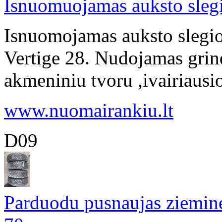
Isnuomuojamas auksto sleg
Isnuomojamas auksto slegi
Vertige 28. Nudojamas grind
akmeniniu tvoru ,ivairiausios
www.nuomairankiu.lt
D09
Parduodu pusnaujas ziemin