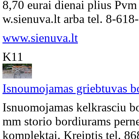
8,70 eurai dienai plius Pvm
w.sienuva.lt arba tel. 8-618
www.sienuva.lt
K11
Isnoumojamas griebtuvas b
Isnuomojamas kelkrasciu bo
mm storio bordiurams perne
komplektai. Kreiptis tel.