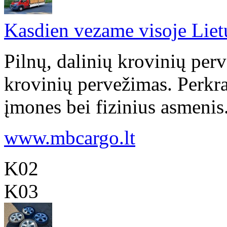
Kasdien vezame visoje Liet
Pilnų, dalinių krovinių per
krovinių pervežimas. Perkr
įmones bei fizinius asmenis
www.mbcargo.lt
K02
K03