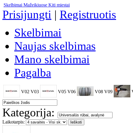
Skelbimai Mažeikiuose
Kiti miestai
Prisijungti
|
Registruotis
Skelbimai
Naujas skelbimas
Mano skelbimai
Pagalba
V02
V03
V05
V06
V08
V09
Kategorija:
Laikotarpis: