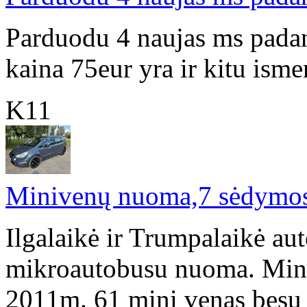
Parduodu 4 naujas ms pada
kaina 75eur yra ir kitu is
K11
Minivenų nuoma,7 sėdymos
Ilgalaikė ir Trumpalaikė a
mikroautobusu nuoma. Mini
2011m. 61 mini venas besu v