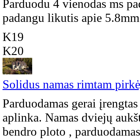
Parduodu 4 vienodas ms p
padangu likutis apie 5.8mm.
K19
K20
Solidus namas rimtam pirkė
Parduodamas gerai įrengtas
aplinka. Namas dviejų aukšt
bendro ploto , parduodamas s