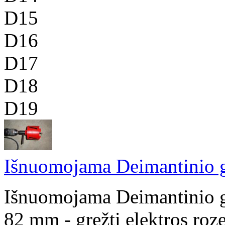
D15
D16
D17
D18
D19
Išnuomojama Deimantinio g
Išnuomojama Deimantinio g
82 mm - gręžti elektros roze