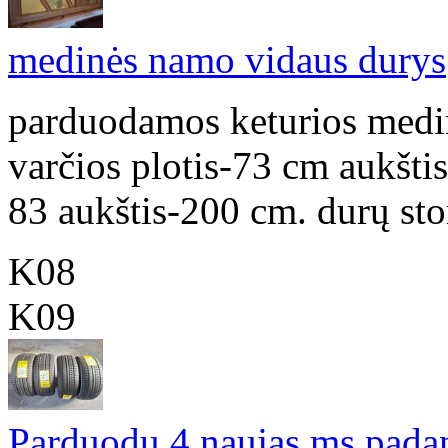
medinės namo vidaus durys
parduodamos keturios medin
varčios plotis-73 cm aukštis
83 aukštis-200 cm. durų stor
K08
K09
Parduodu 4 naujas ms pad