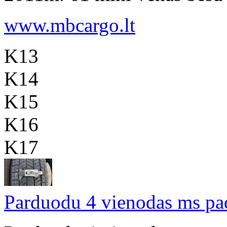
www.mbcargo.lt
K13
K14
K15
K16
K17
Parduodu 4 vienodas ms p