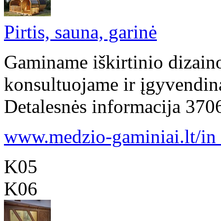
Pirtis, sauna, garinė
Gaminame iškirtinio dizaino
konsultuojame ir įgyvendina
Detalesnės informacija 37
www.medzio-gaminiai.lt/in .
K05
K06