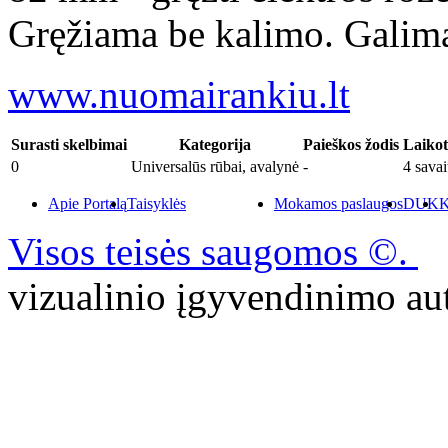
Gręžiama be kalimo. Galima 
www.nuomairankiu.lt
Surasti skelbimai
Kategorija
Paieškos žodis
Laikot
0
Universalūs rūbai, avalynė
-
4 savai
Apie Portalą
Taisyklės
Mokamos paslaugos
DUK
K
Visos teisės saugomos ©.
P
vizualinio įgyvendinimo 