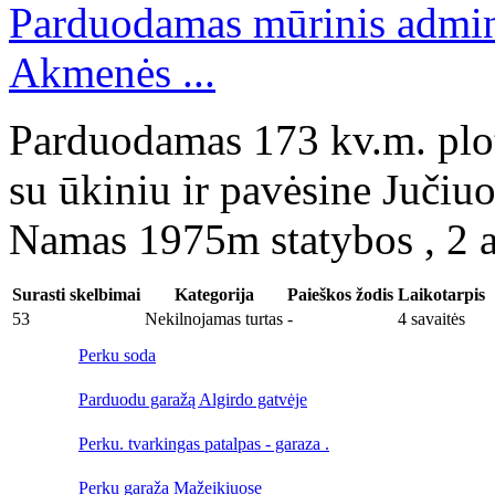
Parduodamas mūrinis adminis
Akmenės ...
Parduodamas 173 kv.m. plot
su ūkiniu ir pavėsine Jučiuo
Namas 1975m statybos , 2 a
Surasti skelbimai
Kategorija
Paieškos žodis
Laikotarpis
53
Nekilnojamas turtas
-
4 savaitės
Perku soda
Parduodu garažą Algirdo gatvėje
Perku. tvarkingas patalpas - garaza .
Perku garaža Mažeikiuose