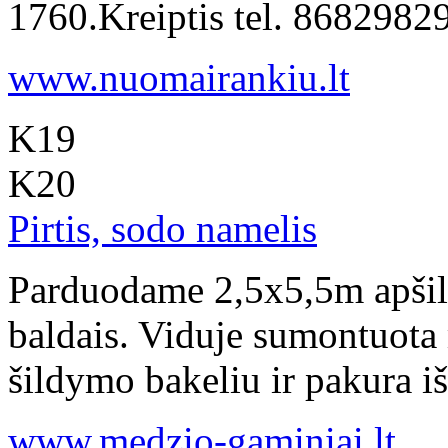
1760.Kreiptis tel. 868298
www.nuomairankiu.lt
K19
K20
Pirtis, sodo namelis
Parduodame 2,5x5,5m apšilti
baldais. Viduje sumontuota
šildymo bakeliu ir pakura iš 
www.medzio-gaminiai.lt