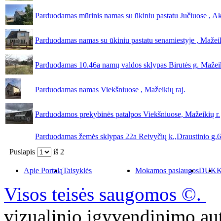
Parduodamas mūrinis namas su ūkiniu pastatu Jučiuose , Ak
Parduodamas namas su ūkiniu pastatu senamiestyje , Mažei
Parduodamas 10.46a namų valdos sklypas Birutės g. Mažei
Parduodamas namas Viekšniuose , Mažeikių raj.
Parduodamos prekybinės patalpos Viekšniuose, Mažeikių r.
Parduodamas žemės sklypas 22a Reivyčių k.,Draustinio g.6c
Puslapis
iš
2
Apie Portalą
Taisyklės
Mokamos paslaugos
DUK
K
Visos teisės saugomos ©.
P
vizualinio įgyvendinimo 