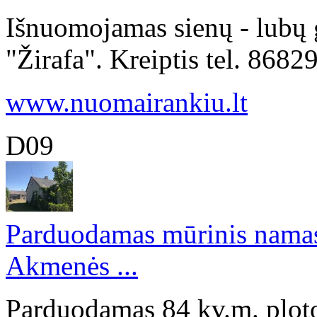
Išnuomojamas sienų - lubų g
"Žirafa". Kreiptis tel. 86
www.nuomairankiu.lt
D09
Parduodamas mūrinis namas 
Akmenės ...
Parduodamas 84 kv.m. plot