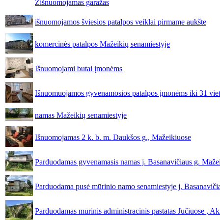
Žišnuomojamas garažas
išnuomojamos šviesios patalpos veiklai pirmame aukšte
komercinės patalpos Mažeikių senamiestyje
Išnuomojami butai įmonėms
Išnuomuojamos gyvenamosios patalpos įmonėms iki 31 vie
namas Mažeikių senamiestyje
Išnuomojamas 2 k. b. m. Daukšos g., Mažeikiuose
Parduodamas gyvenamasis namas j. Basanavičiaus g. Maže
Parduodama pusė mūrinio namo senamiestyje j. Basanaviči
Parduodamas mūrinis administracinis pastatas Jučiuose , Ak