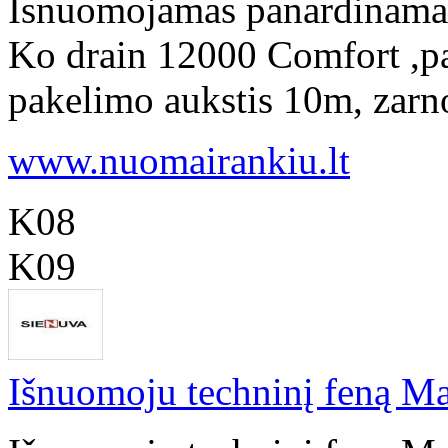
Isnuomojamas panardinamas 
Ko drain 12000 Comfort ,p
pakelimo aukstis 10m, zarno
www.nuomairankiu.lt
K08
K09
Išnuomoju techninį feną Ma