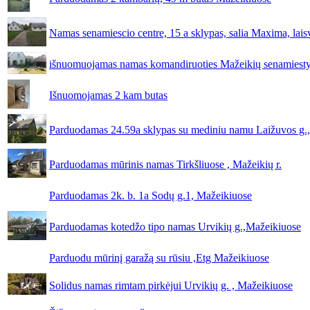
Namas senamiescio centre, 15 a sklypas, salia Maxima, lais
išnuomuojamas namas komandiruoties Mažeikių senamiesty
Išnuomojamas 2 kam butas
Parduodamas 24.59a sklypas su mediniu namu Laižuvos g.
Parduodamas mūrinis namas Tirkšliuose , Mažeikių r.
Parduodamas 2k. b. 1a Sodų g.1, Mažeikiuose
Parduodamas kotedžo tipo namas Urvikių g.,Mažeikiuose
Parduodu mūrinį garažą su rūsiu ,Etg Mažeikiuose
Solidus namas rimtam pirkėjui Urvikių g. , Mažeikiuose