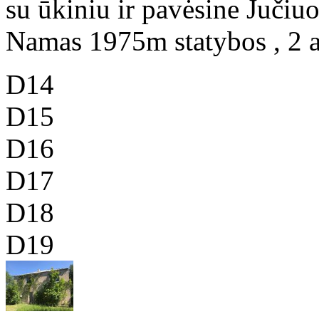
su ūkiniu ir pavėsine Jučiuo
Namas 1975m statybos , 2 a
D14
D15
D16
D17
D18
D19