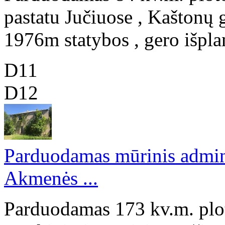
pastatu Jučiuose , Kaštonų
1976m statybos , gero išpla
D11
D12
Parduodamas mūrinis adminis
Akmenės ...
Parduodamas 173 kv.m. plot