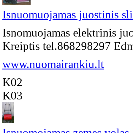
Isnuomuojamas juostinis sl
Isnomuojamas elektrinis juo
Kreiptis tel.868298297 Ed
www.nuomairankiu.lt
K02
K03
Isnuomojamas zemes volas