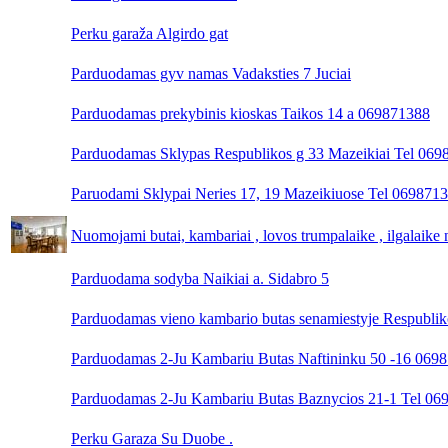
Perku garaža Algirdo gat
Parduodamas gyv namas Vadaksties 7 Juciai
Parduodamas prekybinis kioskas Taikos 14 a 069871388
Parduodamas Sklypas Respublikos g 33 Mazeikiai Tel 06
Paruodami Sklypai Neries 17, 19 Mazeikiuose Tel 069871
Nuomojami butai, kambariai , lovos trumpalaike , ilgalai
Parduodama sodyba Naikiai a. Sidabro 5
Parduodamas vieno kambario butas senamiestyje Respublik
Parduodamas 2-Ju Kambariu Butas Naftininku 50 -16 069
Parduodamas 2-Ju Kambariu Butas Baznycios 21-1 Tel 06
Perku Garaza Su Duobe .