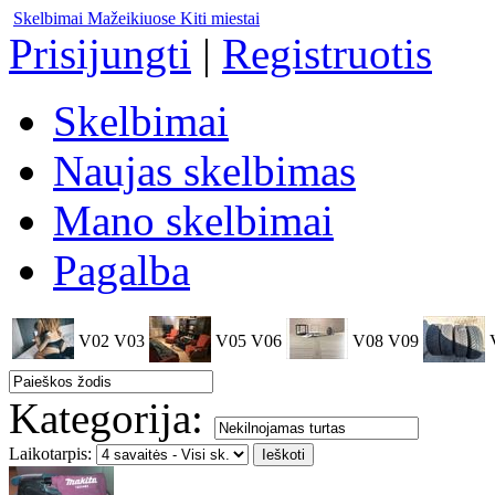
Skelbimai Mažeikiuose
Kiti miestai
Prisijungti
|
Registruotis
Skelbimai
Naujas skelbimas
Mano skelbimai
Pagalba
V02
V03
V05
V06
V08
V09
Kategorija:
Laikotarpis: