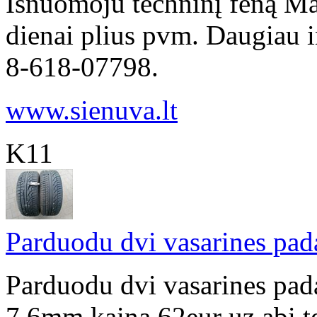
Išnuomoju techninį feną Ma
dienai plius pvm. Daugiau in
8-618-07798.
www.sienuva.lt
K11
Parduodu dvi vasarines pad
Parduodu dvi vasarines pada
7.6mm kaina 62eur uz abi 