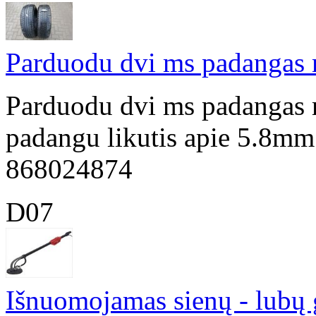
Parduodu dvi ms padangas 
Parduodu dvi ms padangas
padangu likutis apie 5.8mm 
868024874
D07
Išnuomojamas sienų - lubų gl