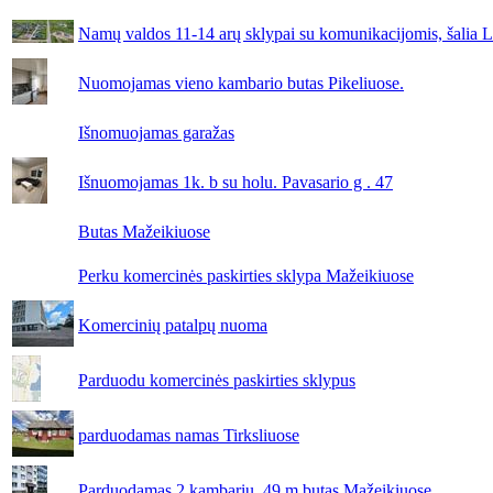
Namų valdos 11-14 arų sklypai su komunikacijomis, šalia La
Nuomojamas vieno kambario butas Pikeliuose.
Išnomuojamas garažas
Išnuomojamas 1k. b su holu. Pavasario g . 47
Butas Mažeikiuose
Perku komercinės paskirties sklypa Mažeikiuose
Komercinių patalpų nuoma
Parduodu komercinės paskirties sklypus
parduodamas namas Tirksliuose
Parduodamas 2 kambarių, 49 m butas Mažeikiuose