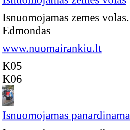
Isnuomojamas zemes volas. 
Edmondas
www.nuomairankiu.lt
K05
K06
Isnuomojamas panardinamas