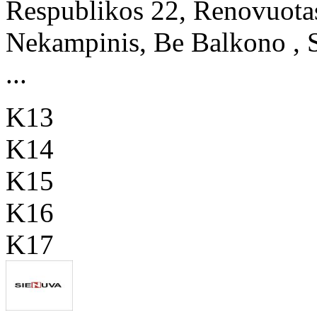
Respublikos 22, Renovuotas
Nekampinis, Be Balkono , S
...
K13
K14
K15
K16
K17