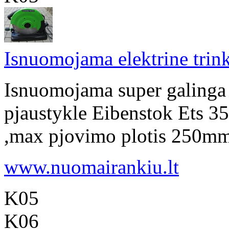
Isnuomojama elektrine trink
Isnuomojama super galinga e
pjaustykle Eibenstok Ets 
,max pjovimo plotis 250mm, 
www.nuomairankiu.lt
K05
K06