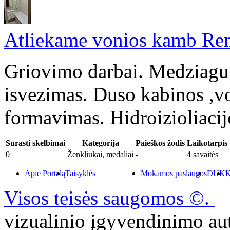
Atliekame vonios kamb Rem
Griovimo darbai. Medziagu 
isvezimas. Duso kabinos ,
formavimas. Hidroizioliacij
Surasti skelbimai
Kategorija
Paieškos žodis
Laikotarpis
0
Ženkliukai, medaliai
-
4 savaitės
Apie Portalą
Taisyklės
Mokamos paslaugos
DUK
K
Visos teisės saugomos ©.
P
vizualinio įgyvendinimo 