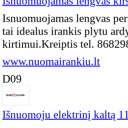
Isnuomuojamas lengvas kir
Isnuomuojamas lengvas perf
tai idealus irankis plytu ar
kirtimui.Kreiptis tel. 868
www.nuomairankiu.lt
D09
Išnuomoju elektrinį kaltą 1