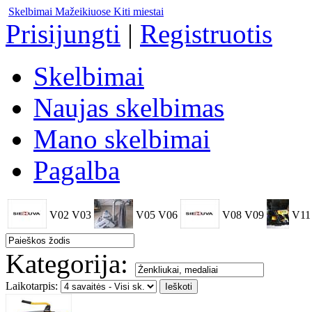
Skelbimai Mažeikiuose
Kiti miestai
Prisijungti
|
Registruotis
Skelbimai
Naujas skelbimas
Mano skelbimai
Pagalba
V02
V03
V05
V06
V08
V09
V11
Kategorija:
Laikotarpis: