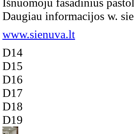
Išnuomoju fasadinius pastol
Daugiau informacijos w. sie
www.sienuva.lt
D14
D15
D16
D17
D18
D19