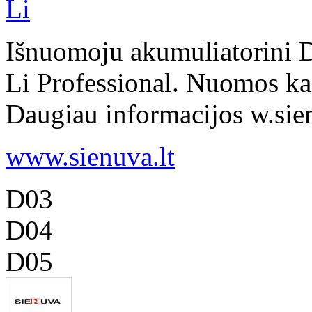
Li
Išnuomoju akumuliatorini D
Li Professional. Nuomos kai
Daugiau informacijos w.sienu
www.sienuva.lt
D03
D04
D05