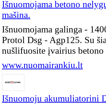
Išnuomojama betono nelyg
mašina.
Išnuomojama galinga - 140
Protol Dsg - Agp125. Su šia 
nušlifuosite įvairius betono
www.nuomairankiu.lt
Išnuomoju akumuliatorini D