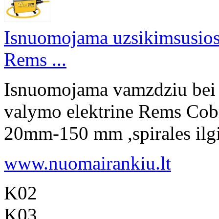
Isnuomojama uzsikimsusios 
Rems ...
Isnuomojama vamzdziu bei u
valymo elektrine Rems Cob
20mm-150 mm ,spirales ilgis
www.nuomairankiu.lt
K02
K03