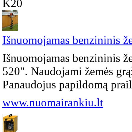
K20
Išnuomojamas benzininis že
Išnuomojamas benzininis že
520". Naudojami žemės gr
Panaudojus papildomą prailg
www.nuomairankiu.lt