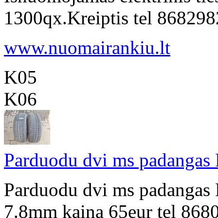
1300qx.Kreiptis tel 8682
www.nuomairankiu.lt
K05
K06
Parduodu dvi ms padangas
Parduodu dvi ms padangas 
7.8mm kaina 65eur tel 868