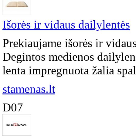
Išorės ir vidaus dailylentės
Prekiaujame išorės ir vidau
Degintos medienos dailylentė
lenta impregnuota žalia spalv
stamenas.lt
D07