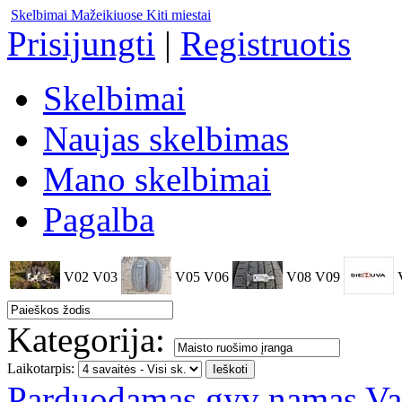
Skelbimai Mažeikiuose
Kiti miestai
Prisijungti
|
Registruotis
Skelbimai
Naujas skelbimas
Mano skelbimai
Pagalba
V02
V03
V05
V06
V08
V09
Kategorija:
Laikotarpis:
Parduodamas gyv namas Vad