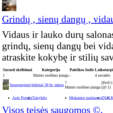
Grindų , sienų dangų , vida
Vidaus ir lauko durų salon
grindų, sienų dangų bei vid
atraskite kokybę ir stilių s
Surasti skelbimai
Kategorija
Paieškos žodis
Laikotarpi
1
Maisto ruošimo įranga
-
4 savaitės
?
[Perž:
Isnuomojami bidonai 38 ltr. talpos
Maisto ruošimo įranga
[@:1]
Apie Portalą
Taisyklės
Mokamos paslaugos
DUK
K
Visos teisės saugomos ©.
P