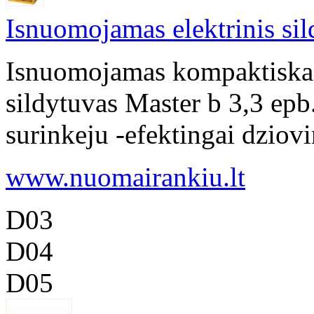
Isnuomojamas elektrinis si
Isnuomojamas kompaktiskas,
sildytuvas Master b 3,3 ep
surinkeju -efektingai dziovin
www.nuomairankiu.lt
D03
D04
D05