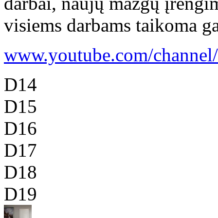
darbai, naujų mazgų įrengi
visiems darbams taikoma gara
www.youtube.com/channel/u
D14
D15
D16
D17
D18
D19