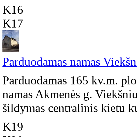
K16
K17
Parduodamas namas Viekšniu
Parduodamas 165 kv.m. plo
namas Akmenės g. Viekšniuo
šildymas centralinis kietu k
K19