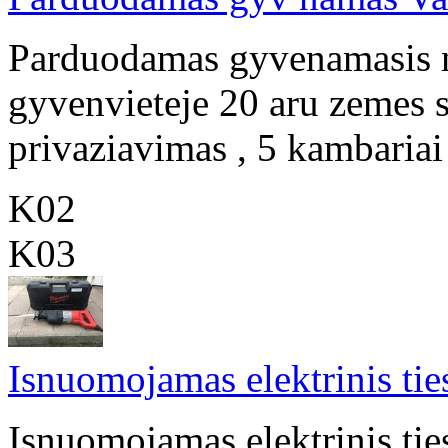
Parduodamas gyvenamasis n
gyvenvieteje 20 aru zemes s
privaziavimas , 5 kambariai ,
K02
K03
Isnuomojamas elektrinis tie
Isnuomojamas elektrinis tie