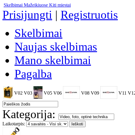
Skelbimai Mažeikiuose
Kiti miestai
Prisijungti
|
Registruotis
Skelbimai
Naujas skelbimas
Mano skelbimai
Pagalba
V02
V03
V05
V06
V08
V09
V11
V1
Kategorija:
Laikotarpis: