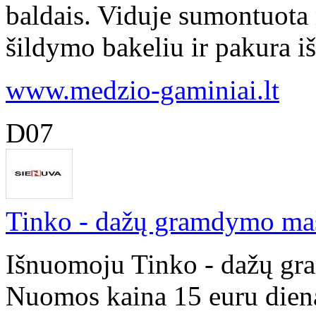
baldais. Viduje sumontuota
šildymo bakeliu ir pakura iš 
www.medzio-gaminiai.lt
D07
Tinko - dažų gramdymo maš
Išnuomoju Tinko - dažų gr
Nuomos kaina 15 euru diena