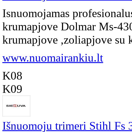
Isnuomojamas profesionalus,
krumapjove Dolmar Ms-4300
krumapjove ,zoliapjove su ku
www.nuomairankiu.lt
K08
K09
Išnuomoju trimeri Stihl Fs