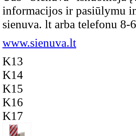
informacijos ir pasiūlymu i
sienuva. lt arba telefonu 8
www.sienuva.lt
K13
K14
K15
K16
K17