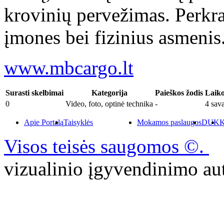
krovinių pervežimas. Perkr
įmones bei fizinius asmenis
www.mbcargo.lt
Surasti skelbimai
Kategorija
Paieškos žodis
Laiko
0
Video, foto, optinė technika
-
4 sava
Apie Portalą
Taisyklės
Mokamos paslaugos
DUK
K
Visos teisės saugomos ©.
P
vizualinio įgyvendinimo 