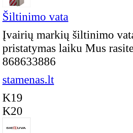
Šiltinimo vata
Įvairių markių šiltinimo va
pristatymas laiku Mus rasit
868633886
stamenas.lt
K19
K20