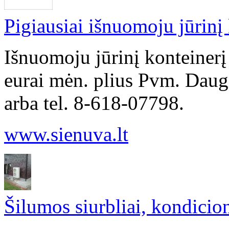
Pigiausiai išnuomoju jūrinį 
Išnuomoju jūrinį konteiner
eurai mėn. plius Pvm. Daugi
arba tel. 8-618-07798.
www.sienuva.lt
Šilumos siurbliai, kondicio