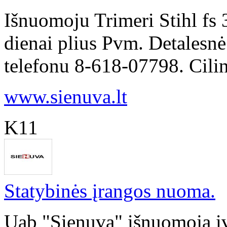
Išnuomoju Trimeri Stihl fs
dienai plius Pvm. Detalesnė
telefonu 8-618-07798. Cilin
www.sienuva.lt
K11
Statybinės įrangos nuoma.
Uab "Sienuva" išnuomoja įv