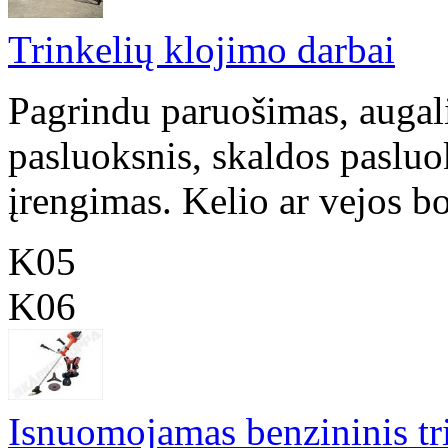
Trinkelių klojimo darbai
Pagrindu paruošimas, augal
pasluoksnis, skaldos pasluo
įrengimas. Kelio ar vejos bo
K05
K06
Isnuomojamas benzininis tr