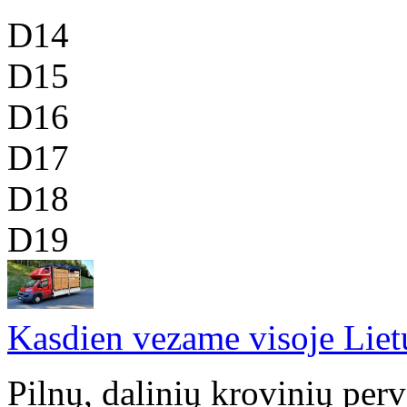
D14
D15
D16
D17
D18
D19
Kasdien vezame visoje Liet
Pilnų, dalinių krovinių per