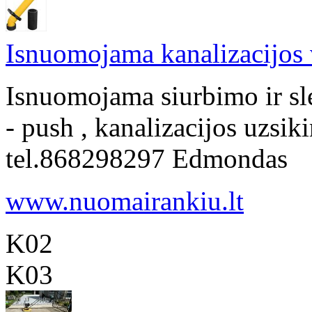
Isnuomojama kanalizacijos
Isnuomojama siurbimo ir s
- push , kanalizacijos uzsik
tel.868298297 Edmondas
www.nuomairankiu.lt
K02
K03