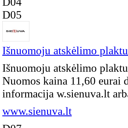
D04
D05
Išnuomoju atskėlimo plakt
Išnuomoju atskėlimo plakt
Nuomos kaina 11,60 eurai d
informacija w.sienuva.lt ar
www.sienuva.lt