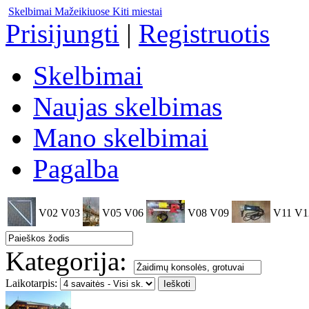
Skelbimai Mažeikiuose
Kiti miestai
Prisijungti
|
Registruotis
Skelbimai
Naujas skelbimas
Mano skelbimai
Pagalba
V02
V03
V05
V06
V08
V09
V11
V1
Kategorija:
Laikotarpis: