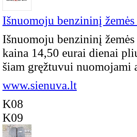
Išnuomoju benzininį žemės 
Išnuomoju benzininį žemės
kaina 14,50 eurai dienai pli
šiam gręžtuvui nuomojami at
www.sienuva.lt
K08
K09