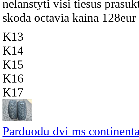
nelanstyti visi tiesus prasuk
skoda octavia kaina 128eur
K13
K14
K15
K16
K17
Parduodu dvi ms continenta