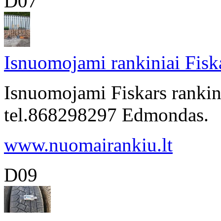
D07
Isnuomojami rankiniai Fiska
Isnuomojami Fiskars rankini
tel.868298297 Edmondas.
www.nuomairankiu.lt
D09