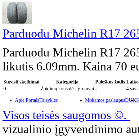
Parduodu Michelin R17 265
Parduodu Michelin R17 265
likutis 6.09mm. Kaina 70 e
Surasti skelbimai
Kategorija
Paieškos žodis
Laiko
0
Žaidimų konsolės, grotuvai
-
4 sava
Apie Portalą
Taisyklės
Mokamos paslaugos
DUK
K
Visos teisės saugomos ©.
P
vizualinio įgyvendinimo 