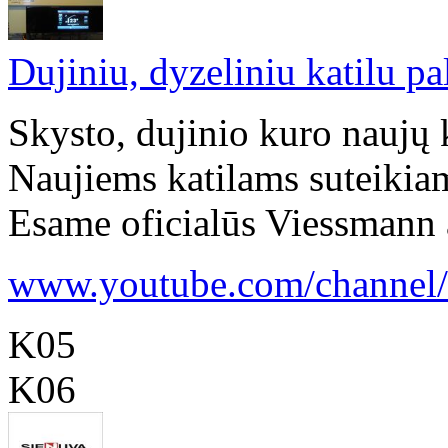
Dujiniu, dyzeliniu katilu p
Skysto, dujinio kuro naujų 
Naujiems katilams suteikiam
Esame oficialūs Viessmann at
www.youtube.com/channel/u
K05
K06