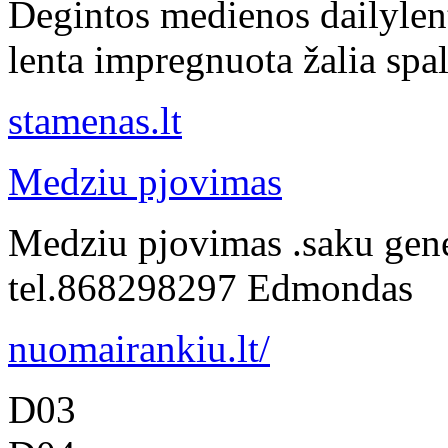
Degintos medienos dailylentė
lenta impregnuota žalia spalv
stamenas.lt
Medziu pjovimas
Medziu pjovimas .saku gene
tel.868298297 Edmondas
nuomairankiu.lt/
D03