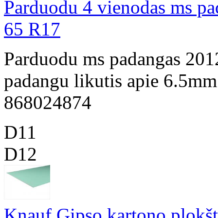
Parduodu 4 vienodas ms pa
65 R17
Parduodu ms padangas 201
padangu likutis apie 6.5mm.
868024874
D11
D12
Knauf Gipso kartono plokšt