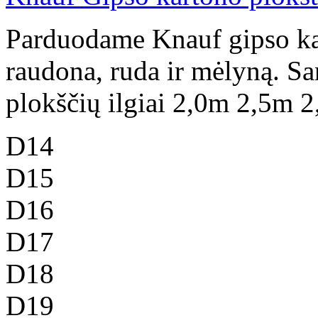
Parduodame Knauf gipso kart
raudona, ruda ir mėlyną. Sa
plokščių ilgiai 2,0m 2,5m 
D14
D15
D16
D17
D18
D19