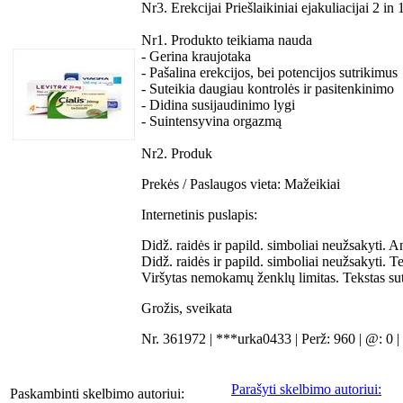
Nr3. Erekcijai Priešlaikiniai ejakuliacijai 2 in 
Nr1. Produkto teikiama nauda
- Gerina kraujotaka
- Pašalina erekcijos, bei potencijos sutrikimus
- Suteikia daugiau kontrolės ir pasitenkinimo
- Didina susijaudinimo lygi
- Suintensyvina orgazmą
Nr2. Produk
Prekės / Paslaugos vieta:
Mažeikiai
Internetinis puslapis:
Didž. raidės ir papild. simboliai neužsakyti. A
Didž. raidės ir papild. simboliai neužsakyti. 
Viršytas nemokamų ženklų limitas. Tekstas su
Grožis, sveikata
Nr. 361972 | ***urka0433 | Perž: 960 | @: 0 
Parašyti skelbimo autoriui:
Paskambinti skelbimo autoriui: