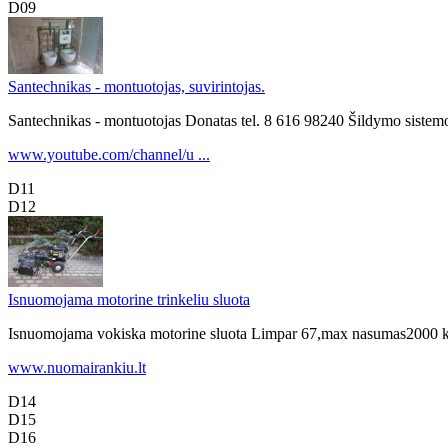
D09
Santechnikas - montuotojas, suvirintojas.
Santechnikas - montuotojas Donatas tel. 8 616 98240 Šildymo sistemos
www.youtube.com/channel/u ...
D11
D12
Isnuomojama motorine trinkeliu sluota
Isnuomojama vokiska motorine sluota Limpar 67,max nasumas2000 kvad
www.nuomairankiu.lt
D14
D15
D16