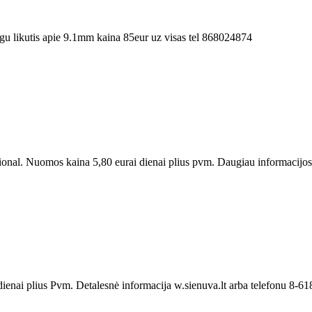
u likutis apie 9.1mm kaina 85eur uz visas tel 868024874
onal. Nuomos kaina 5,80 eurai dienai plius pvm. Daugiau informacijos w.
ienai plius Pvm. Detalesnė informacija w.sienuva.lt arba telefonu 8-6