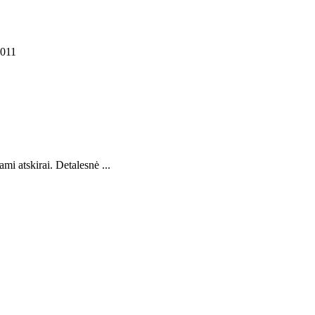
2011
i atskirai. Detalesnė ...