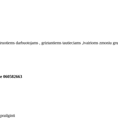
uotiems darbuotojams , griztantiems tautieciams ,ivairioms zmoniu gru
oje 060582663
prailginti