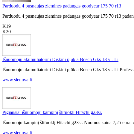
Parduodu 4 pusnaujas ziemines padangas goodyear 175 70 r13
Parduodu 4 pusnaujas ziemines padangas goodyear 175 70 r13 padang
K19
K20
Išnuomoju akumuliatorini Diskini pjūkla Bosch Gks 18 v - Li
Išnuomoju akumuliatorini Diskini pjūkla Bosch Gks 18 v - Li Professi
www.sienuva.lt
Pigiausiai išnuomoju kampinį šlifuokli Hitachi g23sr.
Išnuomoju kampinį šlifuoklį Hitachi g23sr. Nuomos kaina 7,25 eurai d
www.sienuva.lt