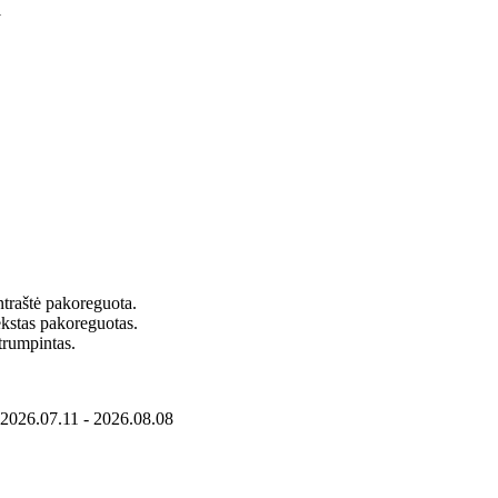
1
ntraštė pakoreguota.
Tekstas pakoreguotas.
trumpintas.
| 2026.07.11 - 2026.08.08