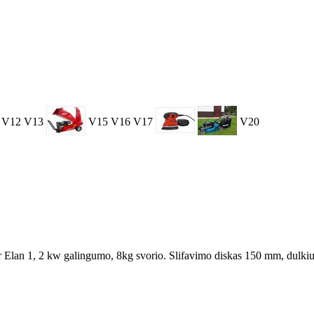
V12
V13
V15
V16
V17
V20
 Elan 1, 2 kw galingumo, 8kg svorio. Slifavimo diskas 150 mm, dulkiu n