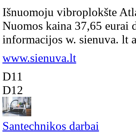
Išnuomoju vibroplokšte Atl
Nuomos kaina 37,65 eurai d
informacijos w. sienuva. lt 
www.sienuva.lt
D11
D12
Santechnikos darbai