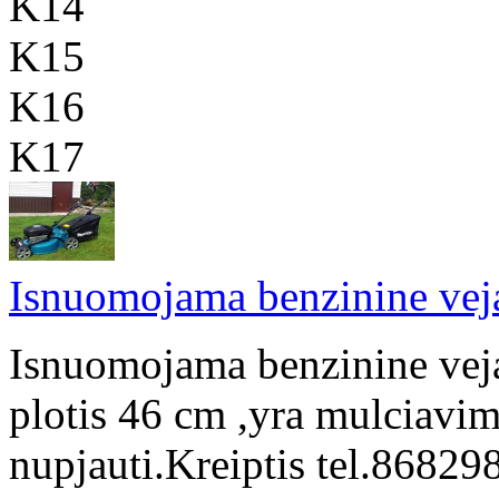
K14
K15
K16
K17
Isnuomojama benzinine vej
Isnuomojama benzinine vej
plotis 46 cm ,yra mulciavimo
nupjauti.Kreiptis tel.868