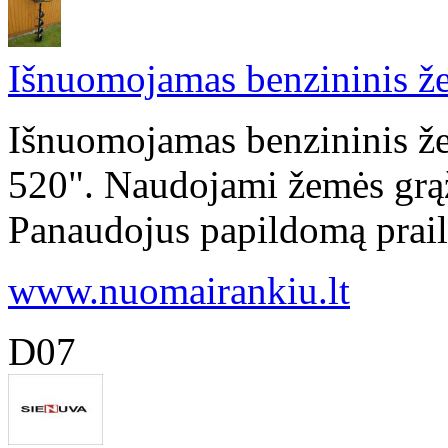
Išnuomojamas benzininis že
Išnuomojamas benzininis že
520". Naudojami žemės gr
Panaudojus papildomą prailg
www.nuomairankiu.lt
D07