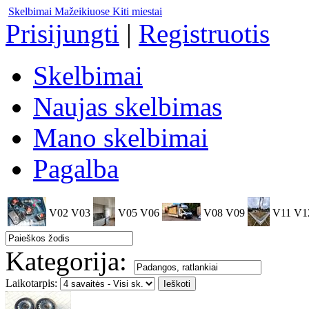
Skelbimai Mažeikiuose
Kiti miestai
Prisijungti
|
Registruotis
Skelbimai
Naujas skelbimas
Mano skelbimai
Pagalba
V02
V03
V05
V06
V08
V09
V11
V1
Kategorija:
Laikotarpis: