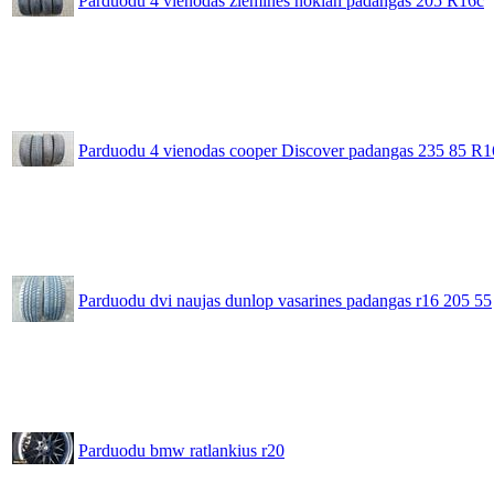
Parduodu 4 vienodas ziemines nokian padangas 205 R16c
Parduodu 4 vienodas cooper Discover padangas 235 85 R1
Parduodu dvi naujas dunlop vasarines padangas r16 205 55
Parduodu bmw ratlankius r20