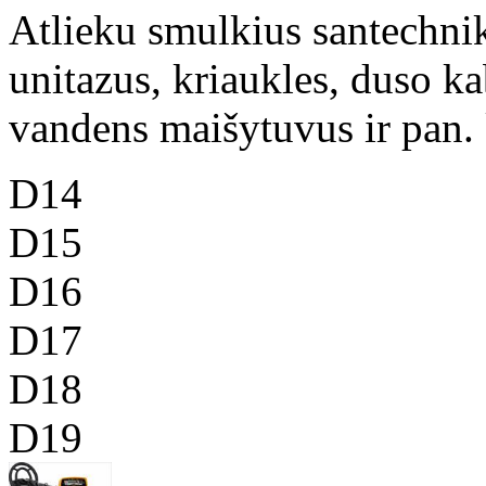
Atlieku smulkius santechni
unitazus, kriaukles, duso k
vandens maišytuvus ir pan. k
D14
D15
D16
D17
D18
D19