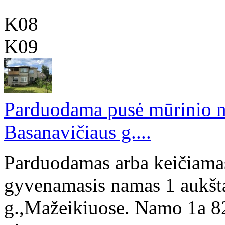
K08
K09
Parduodama pusė mūrinio n
Basanavičiaus g....
Parduodamas arba keičiamas
gyvenamasis namas 1 aukšta
g.,Mažeikiuose. Namo 1a 82