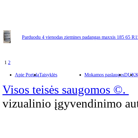
Parduodu 4 vienodas ziemines padangas maxxis 185 65 R1
1
2
Apie Portalą
Taisyklės
Mokamos paslaugos
DUK
K
Visos teisės saugomos ©.
P
vizualinio įgyvendinimo 