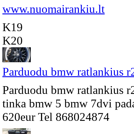
www.nuomairankiu.lt
K19
K20
Parduodu bmw ratlankius r
Parduodu bmw ratlankius r20
tinka bmw 5 bmw 7dvi pad
620eur Tel 868024874