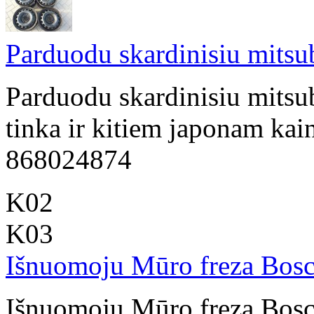
Parduodu skardinisiu mitsub
Parduodu skardinisiu mitsub
tinka ir kitiem japonam kai
868024874
K02
K03
Išnuomoju Mūro freza Bos
Išnuomoju Mūro freza Bosc