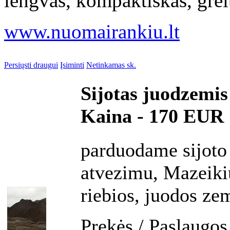
lengvas, kompaktiskas, greit
www.nuomairankiu.lt
Persiųsti draugui
Įsiminti
Netinkamas sk.
Sijotas juodzemis
Kaina - 170 EUR
parduodame sijoto
atvezimu, Mazeikiu
riebios, juodos ze
Prekės / Paslaugos