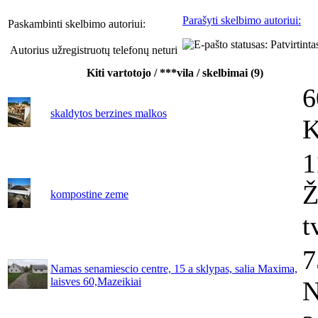
Parašyti skelbimo autoriui:
Paskambinti skelbimo autoriui:
Autorius užregistruotų telefonų neturi
Kiti vartotojo / ***vila / skelbimai (9)
6
skaldytos berzines malkos
K
1
Ž
kompostine zeme
t
7
Namas senamiescio centre, 15 a sklypas, salia Maxima,
laisves 60,Mazeikiai
N