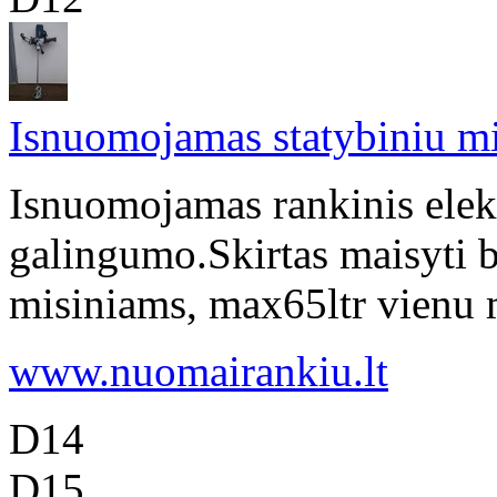
Isnuomojamas statybiniu mi
Isnuomojamas rankinis elek
galingumo.Skirtas maisyti b
misiniams, max65ltr vienu me
www.nuomairankiu.lt
D14
D15