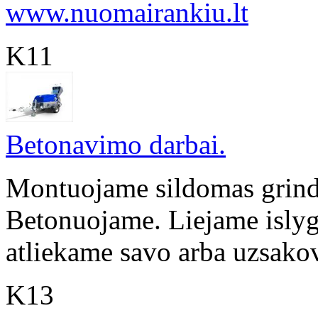
www.nuomairankiu.lt
K11
Betonavimo darbai.
Montuojame sildomas grind
Betonuojame. Liejame islyg
atliekame savo arba uzsakov
K13