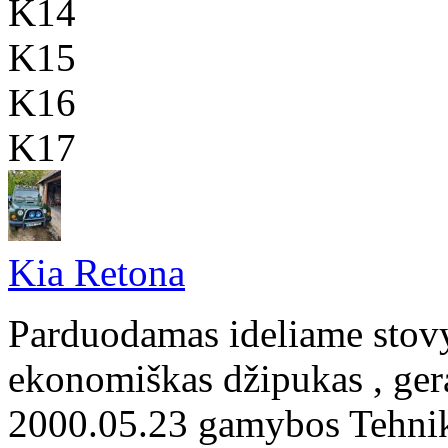
K14
K15
K16
K17
Kia Retona
Parduodamas ideliame stovy
ekonomiškas džipukas , gera
2000.05.23 gamybos Tehniki