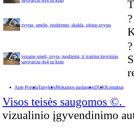
savivarciu 4x4 su kran
T
?
zvyras, smelis, juodzemis, skalda, sijotas zvyras
K
?
S
vezame smeli, zvyra, juodzemi, ir ivairius krovinius
savivarciu 4x4 su kran
r
Apie Portalą
Taisyklės
Mokamos paslaugos
DUK
Kontaktai
Visos teisės saugomos ©.
P
vizualinio įgyvendinimo 