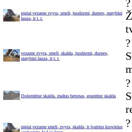
?
Ž
pigiai vezame zvyra, smeli, juodzemi, durpes, statybini
lauza, ir t. t.
t
?
S
vezame zvyra, smeli ,skalda, juodzemi, durpes,
statybini lauza, ir t. t.
m
?
S
Dolomitine skalda. maltas betonas, granitine skalda
r
?
pigiai vezame smeli, zvyra, skalda, ir ivairius krovinius