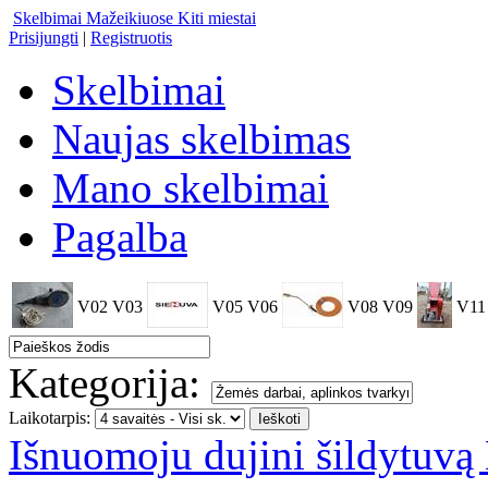
Skelbimai Mažeikiuose
Kiti miestai
Prisijungti
|
Registruotis
Skelbimai
Naujas skelbimas
Mano skelbimai
Pagalba
V02
V03
V05
V06
V08
V09
V11
Kategorija:
Laikotarpis:
Išnuomoju dujini šildytuvą