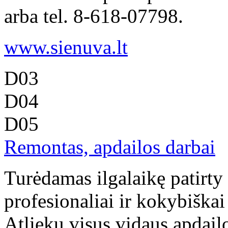
arba tel. 8-618-07798.
www.sienuva.lt
D03
D04
D05
Remontas, apdailos darbai
Turėdamas ilgalaikę patirty
profesionaliai ir kokybiškai
Atlieku visus vidaus apdailo