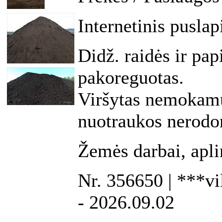
Internetinis puslap
Didž. raidės ir pap
pakoreguotas.
Viršytas nemokamų
nuotraukos nerod
Žemės darbai, apl
Nr. 356650 | ***vil
- 2026.09.02