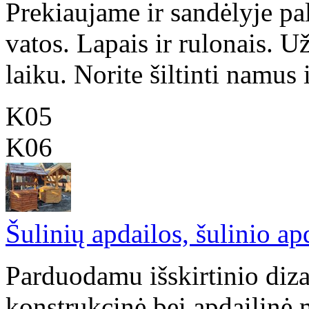
Prekiaujame ir sandėlyje pa
vatos. Lapais ir rulonais. 
laiku. Norite šiltinti namus ir
K05
K06
Šulinių apdailos, šulinio ap
Parduodamu išskirtinio diza
konstrukcinė bei apdailinė