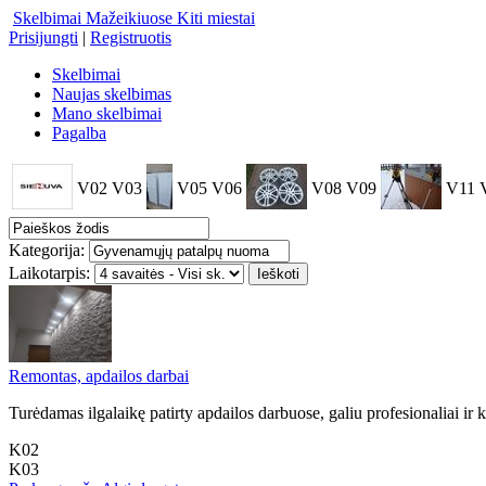
Skelbimai Mažeikiuose
Kiti miestai
Prisijungti
|
Registruotis
Skelbimai
Naujas skelbimas
Mano skelbimai
Pagalba
V02
V03
V05
V06
V08
V09
V11
Kategorija:
Laikotarpis:
Remontas, apdailos darbai
Turėdamas ilgalaikę patirty apdailos darbuose, galiu profesionaliai ir 
K02
K03