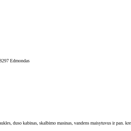
8298297 Edmondas
ukles, duso kabinas, skalbimo masinas, vandens maisytuvus ir pan. kreip