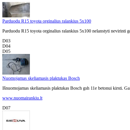
Parduodu R15 toyota orginalius ralankius 5x100
Parduodu R15 toyota orginalius ralankius 5x100 nelanstyti nevirinti g
D03
D04
D05
Nuomojamas skeliamasis plaktukas Bosch
Išnuomojamas skeliamasis plaktukas Bosch gsh 11e betonui kirsti. Ga
www.nuomairankiu.lt
D07