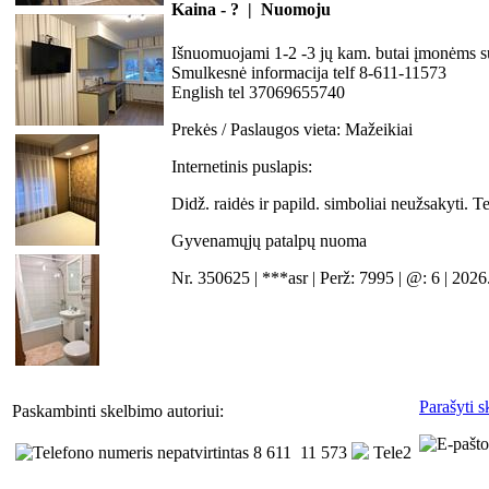
Kaina - ? | Nuomoju
Išnuomuojami 1-2 -3 jų kam. butai įmonėms su 
Smulkesnė informacija telf 8-611-11573
English tel 37069655740
Prekės / Paslaugos vieta:
Mažeikiai
Internetinis puslapis:
Didž. raidės ir papild. simboliai neužsakyti. 
Gyvenamųjų patalpų nuoma
Nr. 350625 | ***asr | Perž: 7995 | @: 6 | 202
Parašyti s
Paskambinti skelbimo autoriui:
8 611 11 573
Tele2