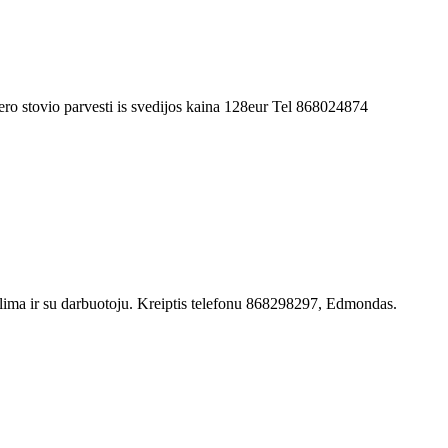
ero stovio parvesti is svedijos kaina 128eur Tel 868024874
lima ir su darbuotoju. Kreiptis telefonu 868298297, Edmondas.