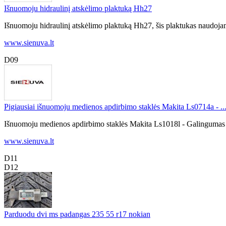
Išnuomoju hidraulinį atskėlimo plaktuką Hh27
Išnuomoju hidraulinį atskėlimo plaktuką Hh27, šis plaktukas naudojam
www.sienuva.lt
D09
Pigiausiai išnuomoju medienos apdirbimo staklės Makita Ls0714a - ..
Išnuomoju medienos apdirbimo staklės Makita Ls1018l - Galingumas 14
www.sienuva.lt
D11
D12
Parduodu dvi ms padangas 235 55 r17 nokian