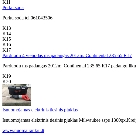
K11
Perku soda
Perku soda tel.061043506
K13
K14
K15
K16
K17
Parduodu 4 vienodas ms padangas 2012m. Continental 235 65 R17
Parduodu ms padangas 2012m. Continental 235 65 R17 padangu likut
K19
K20
Isnuomojamas elektrinis tiesinis pjuklas
Isnuomojamas elektrinis tiesinis pjuklas Milwaukee sspe 1300qx.Kre
www.nuomairankiu.lt