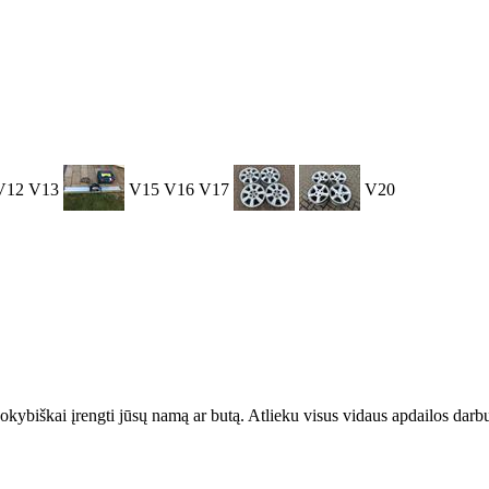
V12
V13
V15
V16
V17
V20
kokybiškai įrengti jūsų namą ar butą. Atlieku visus vidaus apdailos darbu