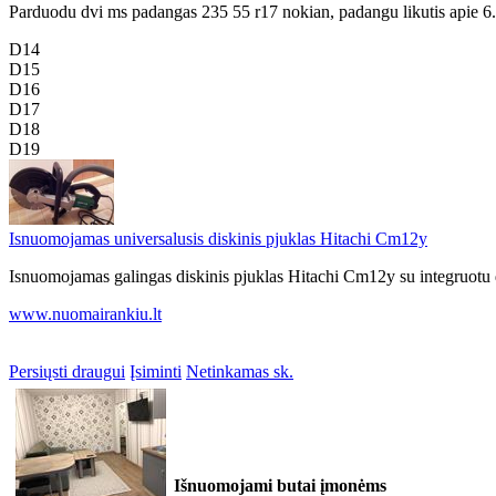
Parduodu dvi ms padangas 235 55 r17 nokian, padangu likutis apie 
D14
D15
D16
D17
D18
D19
Isnuomojamas universalusis diskinis pjuklas Hitachi Cm12y
Isnuomojamas galingas diskinis pjuklas Hitachi Cm12y su integruotu 
www.nuomairankiu.lt
Persiųsti draugui
Įsiminti
Netinkamas sk.
Išnuomojami butai įmonėms