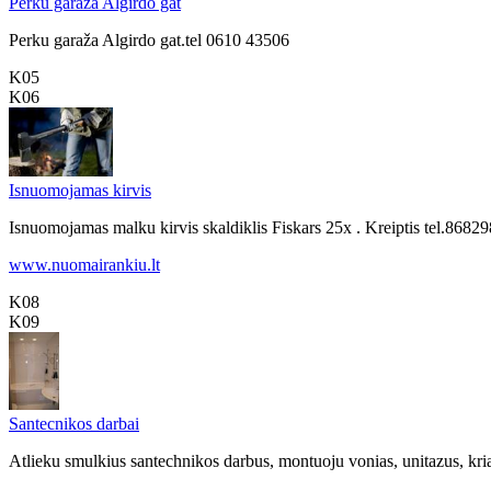
Perku garaža Algirdo gat
Perku garaža Algirdo gat.tel 0610 43506
K05
K06
Isnuomojamas kirvis
Isnuomojamas malku kirvis skaldiklis Fiskars 25x . Kreiptis tel.86
www.nuomairankiu.lt
K08
K09
Santecnikos darbai
Atlieku smulkius santechnikos darbus, montuoju vonias, unitazus, kria