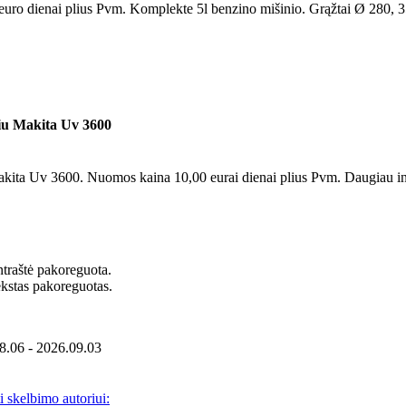
ro dienai plius Pvm. Komplekte 5l benzino mišinio. Grąžtai Ø 280, 350
riu Makita Uv 3600
Makita Uv 3600. Nuomos kaina 10,00 eurai dienai plius Pvm. Daugiau inf
ntraštė pakoreguota.
Tekstas pakoreguotas.
08.06 - 2026.09.03
i skelbimo autoriui: