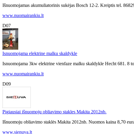
Išnuomojamas akumuliatorinis sukėjas Bosch 12-2. Kreiptis tel. 86
www.nuomairankiu.lt
D07
Isnuomojama elektrine malku skaldykle
Isnuomojama 3kw elektrine vienfaze malku skaldykle Hecht 681. 8 to
www.nuomairankiu.lt
D09
Pigiausiai išnuomoju obliavimo stakles Makita 2012nb.
Išnuomoju obliavimo staklės Makita 2012nb. Nuomos kaina 8,70 eurai 
www.sienuva.lt