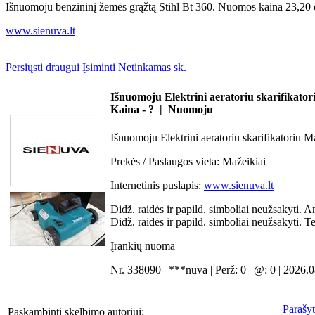
Išnuomoju benzininį žemės grąžtą Stihl Bt 360. Nuomos kaina 23,20 eu
www.sienuva.lt
Persiųsti draugui
Įsiminti
Netinkamas sk.
Išnuomoju Elektrini aeratoriu skarifikato
Kaina - ? | Nuomoju
Išnuomoju Elektrini aeratoriu skarifikatoriu 
Prekės / Paslaugos vieta:
Mažeikiai
Internetinis puslapis:
www.sienuva.lt
Didž. raidės ir papild. simboliai neužsakyti. A
Didž. raidės ir papild. simboliai neužsakyti. 
Įrankių nuoma
Nr. 338090 | ***nuva | Perž: 0 | @: 0 | 2026.
Parašyt
Paskambinti skelbimo autoriui: