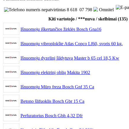
8 618 07 798
Omnitel
Kiti vartotojo / ***nuva / skelbimai (135)
Išnuomoju iškertančios žirklės Bosch Gna16
Išnuomoju vibroplokšte Atlas Copco Lf60, svoris 60 kg.
Išnuomoju dyzelinį šildytuvą Master b 65 cel 18,5 Kw
Išnuomoju elektrinį oblių Makita 1902
Išnuomoju Mūro freza Bosch Gnf 35 Ca
Betono šlifuoklis Bosch Gbr 15 Ca
Perfuratorius Bosch Gbh 4-32 Dfr