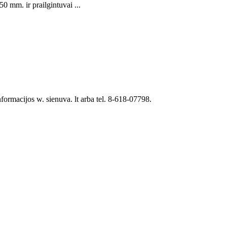
 mm. ir prailgintuvai ...
ormacijos w. sienuva. lt arba tel. 8-618-07798.