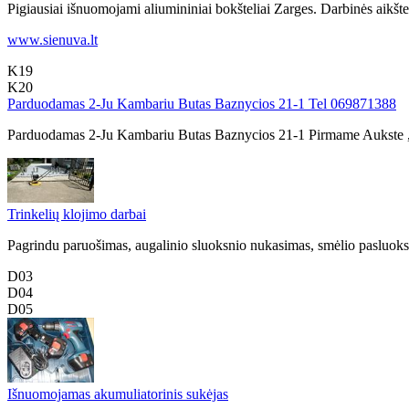
Pigiausiai išnuomojami aliumininiai bokšteliai Zarges. Darbinės aikšt
www.sienuva.lt
K19
K20
Parduodamas 2-Ju Kambariu Butas Baznycios 21-1 Tel 069871388
Parduodamas 2-Ju Kambariu Butas Baznycios 21-1 Pirmame Aukste , Ats
Trinkelių klojimo darbai
Pagrindu paruošimas, augalinio sluoksnio nukasimas, smėlio pasluoksni
D03
D04
D05
Išnuomojamas akumuliatorinis sukėjas