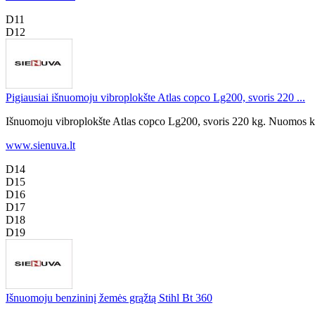
D11
D12
Pigiausiai išnuomoju vibroplokšte Atlas copco Lg200, svoris 220 ...
Išnuomoju vibroplokšte Atlas copco Lg200, svoris 220 kg. Nuomos kai
www.sienuva.lt
D14
D15
D16
D17
D18
D19
Išnuomoju benzininį žemės grąžtą Stihl Bt 360