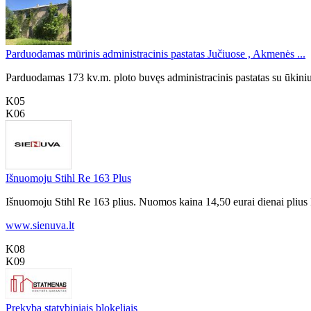
Parduodamas mūrinis administracinis pastatas Jučiuose , Akmenės ...
Parduodamas 173 kv.m. ploto buvęs administracinis pastatas su ūkiniu
K05
K06
Išnuomoju Stihl Re 163 Plus
Išnuomoju Stihl Re 163 plius. Nuomos kaina 14,50 eurai dienai plius
www.sienuva.lt
K08
K09
Prekyba statybiniais blokeliais