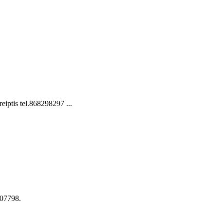
iptis tel.868298297 ...
-07798.