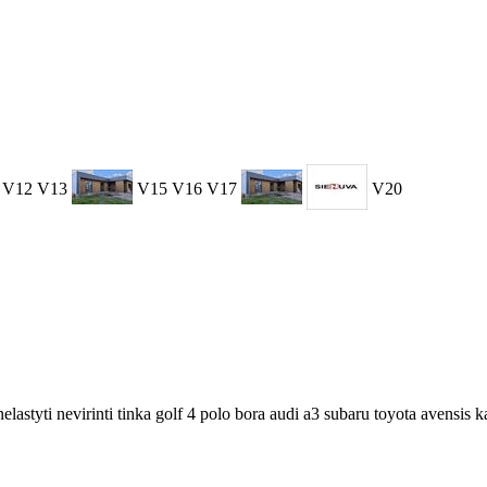
V12
V13
V15
V16
V17
V20
lastyti nevirinti tinka golf 4 polo bora audi a3 subaru toyota avensis ka