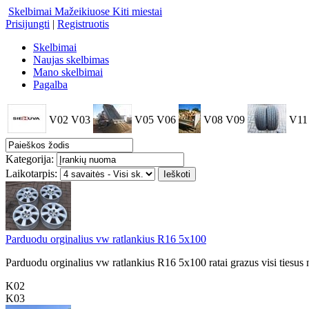
Skelbimai Mažeikiuose
Kiti miestai
Prisijungti
|
Registruotis
Skelbimai
Naujas skelbimas
Mano skelbimai
Pagalba
V02
V03
V05
V06
V08
V09
V11
Kategorija:
Laikotarpis:
Parduodu orginalius vw ratlankius R16 5x100
Parduodu orginalius vw ratlankius R16 5x100 ratai grazus visi tiesus ne
K02
K03