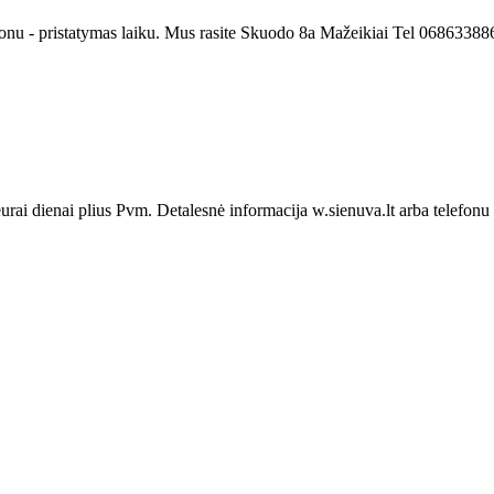
fonu - pristatymas laiku. Mus rasite Skuodo 8a Mažeikiai Tel 0686338
rai dienai plius Pvm. Detalesnė informacija w.sienuva.lt arba telefon