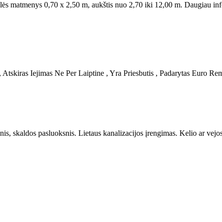
elės matmenys 0,70 x 2,50 m, aukštis nuo 2,70 iki 12,00 m. Daugiau inf
kiras Iejimas Ne Per Laiptine , Yra Priesbutis , Padarytas Euro Remo
s, skaldos pasluoksnis. Lietaus kanalizacijos įrengimas. Kelio ar vejos 