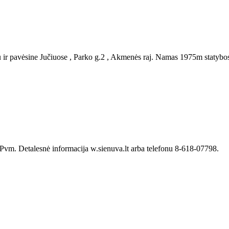
 ir pavėsine Jučiuose , Parko g.2 , Akmenės raj. Namas 1975m statybos 
 Pvm. Detalesnė informacija w.sienuva.lt arba telefonu 8-618-07798.