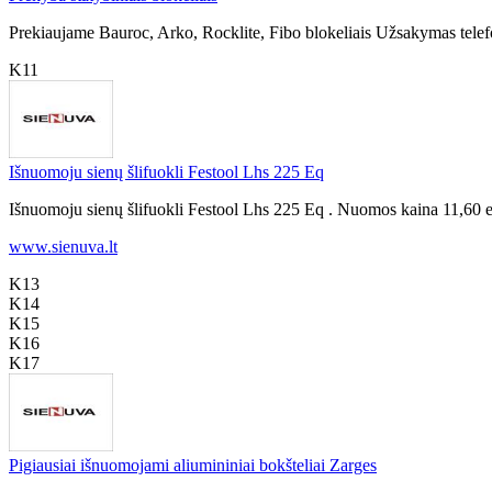
Prekiaujame Bauroc, Arko, Rocklite, Fibo blokeliais Užsakymas tele
K11
Išnuomoju sienų šlifuokli Festool Lhs 225 Eq
Išnuomoju sienų šlifuokli Festool Lhs 225 Eq . Nuomos kaina 11,60 eu
www.sienuva.lt
K13
K14
K15
K16
K17
Pigiausiai išnuomojami aliumininiai bokšteliai Zarges