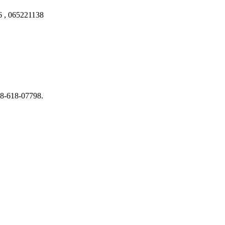
86 , 065221138
u 8-618-07798.