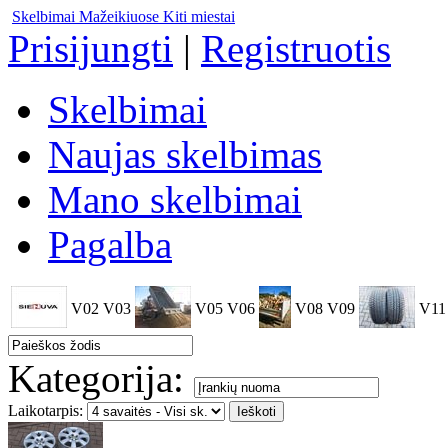
Skelbimai Mažeikiuose
Kiti miestai
Prisijungti
|
Registruotis
Skelbimai
Naujas skelbimas
Mano skelbimai
Pagalba
V02
V03
V05
V06
V08
V09
V11
Kategorija:
Laikotarpis: