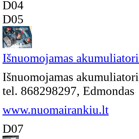
D04
D05
Išnuomojamas akumuliatori
Išnuomojamas akumuliatorin
tel. 868298297, Edmondas
www.nuomairankiu.lt
D07