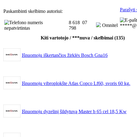
Parašyti 
Paskambinti skelbimo autoriui:
8 618 07
Omnitel
*****@s
798
Kiti vartotojo / ***nuva / skelbimai (135)
Išnuomoju iškertančios žirklės Bosch Gna16
Išnuomoju vibroplokšte Atlas Copco Lf60, svoris 60 kg.
Išnuomoju dyzelinį šildytuvą Master b 65 cel 18,5 Kw