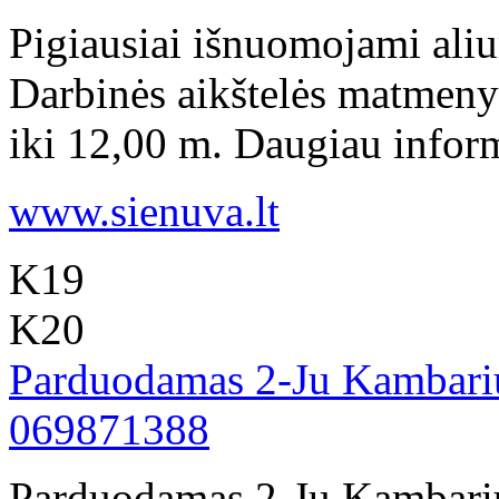
Pigiausiai išnuomojami aliu
Darbinės aikštelės matmeny
iki 12,00 m. Daugiau inform
www.sienuva.lt
K19
K20
Parduodamas 2-Ju Kambariu
069871388
Parduodamas 2-Ju Kambari