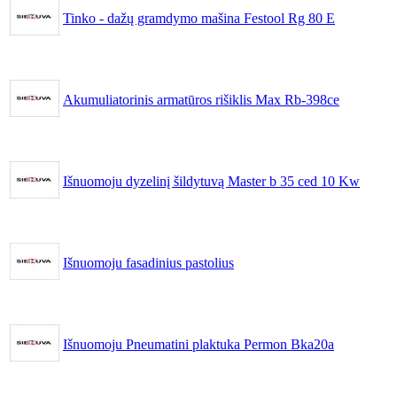
Tinko - dažų gramdymo mašina Festool Rg 80 E
Akumuliatorinis armatūros rišiklis Max Rb-398ce
Išnuomoju dyzelinį šildytuvą Master b 35 ced 10 Kw
Išnuomoju fasadinius pastolius
Išnuomoju Pneumatini plaktuka Permon Bka20a