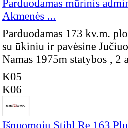
Parduodamas mūrinis adminis
Akmenės ...
Parduodamas 173 kv.m. plot
su ūkiniu ir pavėsine Jučiuo
Namas 1975m statybos , 2 a
K05
K06
Išnuomoju Stihl Re 163 Plu