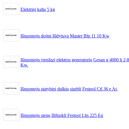
Elektrinį kaltą 5 kg
Išnuomoju dujini šildytuvą Master Blp 11 10 Kw
Išnuomoju vienfazį elektros generatorių Gesan g 4000 h 2,8
Kw.
Išnuomoju statybinį dulkių siurblį Festool Ctl 36 e Ac
Išnuomoju sienų šlifuokli Festool Lhs 225 Eq