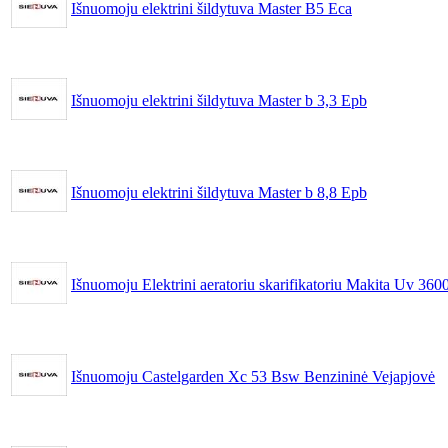
Išnuomoju elektrini šildytuva Master B5 Eca
Išnuomoju elektrini šildytuva Master b 3,3 Epb
Išnuomoju elektrini šildytuva Master b 8,8 Epb
Išnuomoju Elektrini aeratoriu skarifikatoriu Makita Uv 360
Išnuomoju Castelgarden Xc 53 Bsw Benzininė Vejapjovė