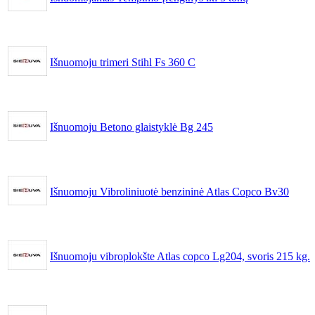
Išnuomoju trimeri Stihl Fs 360 C
Išnuomoju Betono glaistyklė Bg 245
Išnuomoju Vibroliniuotė benzininė Atlas Copco Bv30
Išnuomoju vibroplokšte Atlas copco Lg204, svoris 215 kg.