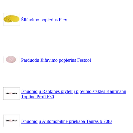
Šlifavimo popierius Flex
Parduodu šlifavimo popierius Festool
Išnuomoju Rankinės plytelių pjovimo staklės Kaufmann
Topline Profi 630
Išnuomoju Automobiline priekaba Tauras b 708s