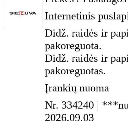
Internetinis puslap
Didž. raidės ir pap
pakoreguota.
Didž. raidės ir pap
pakoreguotas.
Įrankių nuoma
Nr. 334240 | ***nuv
2026.09.03