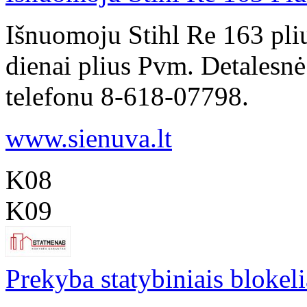
Išnuomoju Stihl Re 163 pli
dienai plius Pvm. Detalesnė
telefonu 8-618-07798.
www.sienuva.lt
K08
K09
Prekyba statybiniais blokeli