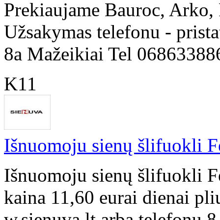
Prekiaujame Bauroc, Arko, R
Užsakymas telefonu - prist
8a Mažeikiai Tel 06863388
K11
Išnuomoju sienų šlifuokli 
Išnuomoju sienų šlifuokli 
kaina 11,60 eurai dienai pl
w.sienuva.lt arba telefonu 