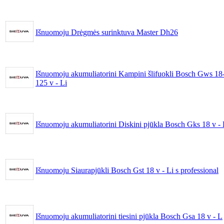
Išnuomoju Drėgmės surinktuva Master Dh26
Išnuomoju akumuliatorini Kampini šlifuokli Bosch Gws 18
125 v - Li
Išnuomoju akumuliatorini Diskini pjūkla Bosch Gks 18 v - 
Išnuomoju Siaurapjūkli Bosch Gst 18 v - Li s professional
Išnuomoju akumuliatorini tiesini pjūkla Bosch Gsa 18 v - L