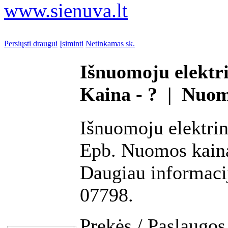
www.sienuva.lt
Persiųsti draugui
Įsiminti
Netinkamas sk.
Išnuomoju elektri
Kaina - ? | Nuo
Išnuomoju elektrin
Epb. Nuomos kaina
Daugiau informacij
07798.
Prekės / Paslaugos