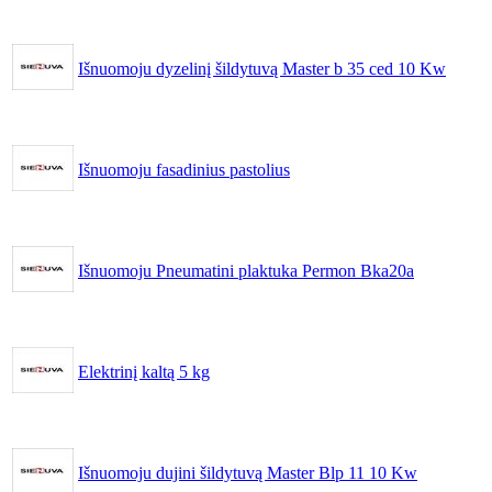
Išnuomoju dyzelinį šildytuvą Master b 35 ced 10 Kw
Išnuomoju fasadinius pastolius
Išnuomoju Pneumatini plaktuka Permon Bka20a
Elektrinį kaltą 5 kg
Išnuomoju dujini šildytuvą Master Blp 11 10 Kw