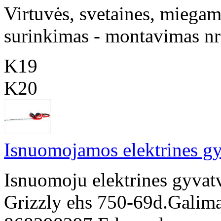
Virtuvės, svetaines, miegamo
surinkimas - montavimas n
K19
K20
Isnuomojamos elektrines gy
Isnuomoju elektrines gyvat
Grizzly ehs 750-69d.Galima 