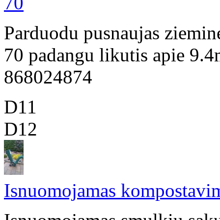
70
Parduodu pusnaujas ziemin
70 padangu likutis apie 9.4
868024874
D11
D12
Isnuomojamas kompostavim