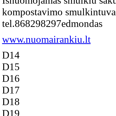
Isnuomojamas smulkiu saku 
kompostavimo smulkintuvas
tel.868298297edmondas
www.nuomairankiu.lt
D14
D15
D16
D17
D18
D19