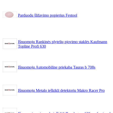
Parduodu šlifavimo popierius Festool
Išnuomoju Rankinės plytelių pjovimo staklės Kaufmann
Topline Profi 630
Išnuomoju Automobiline priekaba Tauras b 708s
Išnuomoju Metalo ieškikli detektoriu Makro Racer Pro