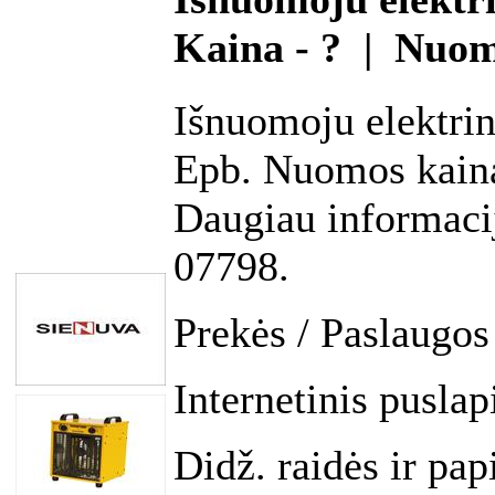
Kaina - ? | Nuo
Išnuomoju elektrin
Epb. Nuomos kaina
Daugiau informacij
07798.
Prekės / Paslaugos
Internetinis puslap
Didž. raidės ir pap