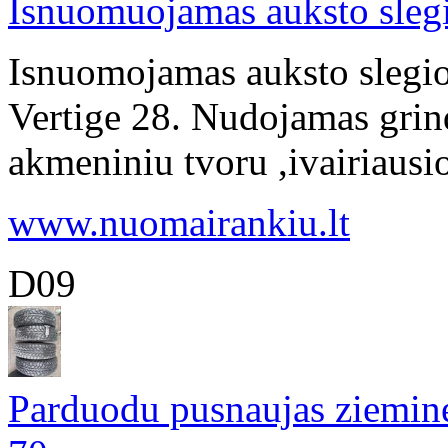
Isnuomuojamas auksto sleg
Isnuomojamas auksto slegi
Vertige 28. Nudojamas grind
akmeniniu tvoru ,ivairiausios
www.nuomairankiu.lt
D09
Parduodu pusnaujas ziemin