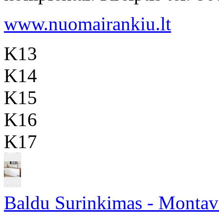
www.nuomairankiu.lt
K13
K14
K15
K16
K17
Baldu Surinkimas - Monta