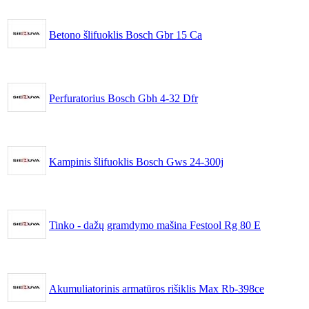
Betono šlifuoklis Bosch Gbr 15 Ca
Perfuratorius Bosch Gbh 4-32 Dfr
Kampinis šlifuoklis Bosch Gws 24-300j
Tinko - dažų gramdymo mašina Festool Rg 80 E
Akumuliatorinis armatūros rišiklis Max Rb-398ce