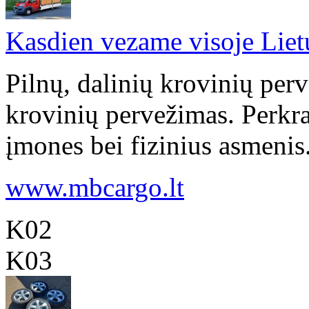
Kasdien vezame visoje Liet
Pilnų, dalinių krovinių per
krovinių pervežimas. Perkr
įmones bei fizinius asmenis
www.mbcargo.lt
K02
K03