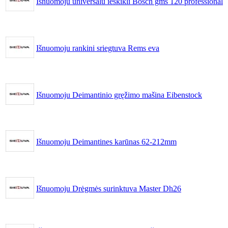
Išnuomoju universalu ieškikli Bosch gms 120 professional
Išnuomoju rankini sriegtuva Rems eva
Išnuomoju Deimantinio gręžimo mašina Eibenstock
Išnuomoju Deimantines karūnas 62-212mm
Išnuomoju Drėgmės surinktuva Master Dh26