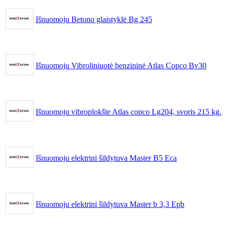
Išnuomoju Betono glaistyklė Bg 245
Išnuomoju Vibroliniuotė benzininė Atlas Copco Bv30
Išnuomoju vibroplokšte Atlas copco Lg204, svoris 215 kg.
Išnuomoju elektrini šildytuva Master B5 Eca
Išnuomoju elektrini šildytuva Master b 3,3 Epb