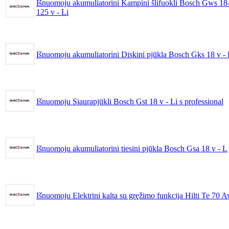
Išnuomoju akumuliatorini Kampini šlifuokli Bosch Gws 18
125 v - Li
Išnuomoju akumuliatorini Diskini pjūkla Bosch Gks 18 v - 
Išnuomoju Siaurapjūkli Bosch Gst 18 v - Li s professional
Išnuomoju akumuliatorini tiesini pjūkla Bosch Gsa 18 v - L
Išnuomoju Elektrini kalta su gręžimo funkcija Hilti Te 70 A