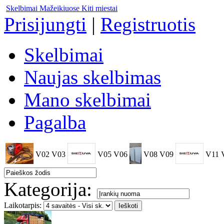
Skelbimai Mažeikiuose
Kiti miestai
Prisijungti
|
Registruotis
Skelbimai
Naujas skelbimas
Mano skelbimai
Pagalba
V02
V03
V05
V06
V08
V09
V11
Kategorija:
Laikotarpis: