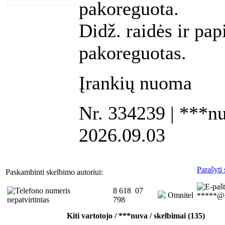
pakoreguota.
Didž. raidės ir pap
pakoreguotas.
Įrankių nuoma
Nr. 334239 | ***nuv
2026.09.03
Parašyti 
Paskambinti skelbimo autoriui:
8 618 07
Omnitel
*****@s
798
Kiti vartotojo / ***nuva / skelbimai (135)