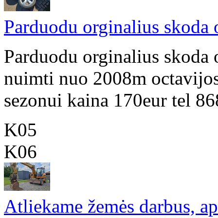
Parduodu orginalius skoda 
Parduodu orginalius skoda 
nuimti nuo 2008m octavijo
sezonui kaina 170eur tel 8
K05
K06
Atliekame žemės darbus, a