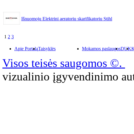
Išnuomoju Elektrini aeratoriu skarifikatoriu Stihl
1
2
3
Apie Portalą
Taisyklės
Mokamos paslaugos
DUK
K
Visos teisės saugomos ©.
P
vizualinio įgyvendinimo 