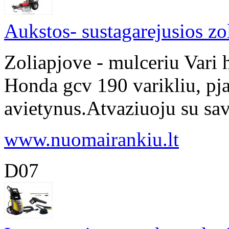
Aukstos- sustagarejusios z
Zoliapjove - mulceriu Vari 
Honda gcv 190 varikliu, pja
avietynus.Atvaziuoju su savo
www.nuomairankiu.lt
D07