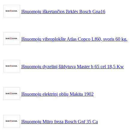
Išnuomoju iškertančios žirklės Bosch Gna16
Išnuomoju vibroplokšte Atlas Copco Lf60, svoris 60 kg.
Išnuomoju dyzelinį šildytuvą Master b 65 cel 18,5 Kw
Išnuomoju elektrinį oblių Makita 1902
Išnuomoju Mūro freza Bosch Gnf 35 Ca