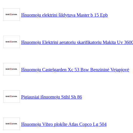
Išnuomoju elektrini šildytuva Master b 15 Epb
Išnuomoju Elektrini aeratoriu skarifikatoriu Makita Uv 360
Išnuomoju Castelgarden Xc 53 Bsw Benzininė Vejapjovė
Pigiausiai išnuomoju Stihl Sh 86
Išnuomoju Vibro plokšte Atlas Copco Lg 504