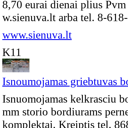
8,70 eurai dienai plius Pvm
w.sienuva.lt arba tel. 8-618
www.sienuva.lt
K11
Isnoumojamas griebtuvas b
Isnuomojamas kelkrasciu bo
mm storio bordiurams perne
komplektai. Kreiptis tel.