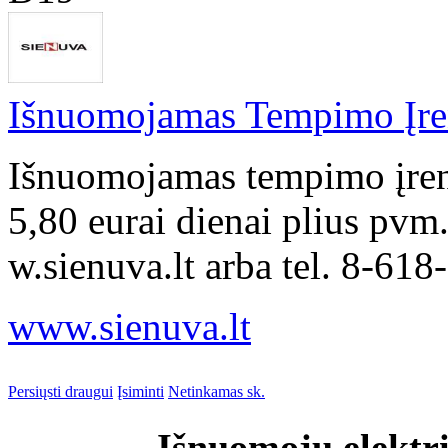
Išnuomojamas Tempimo Įren
Išnuomojamas tempimo įren
5,80 eurai dienai plius pvm
w.sienuva.lt arba tel. 8-618
www.sienuva.lt
Persiųsti draugui
Įsiminti
Netinkamas sk.
Išnuomoju elektri