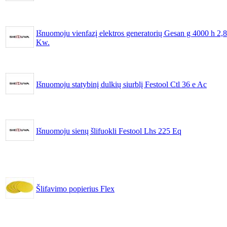
Išnuomoju vienfazį elektros generatorių Gesan g 4000 h 2,8
Kw.
Išnuomoju statybinį dulkių siurblį Festool Ctl 36 e Ac
Išnuomoju sienų šlifuokli Festool Lhs 225 Eq
Šlifavimo popierius Flex