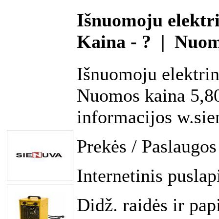
Išnuomoju elektri
Kaina - ? | Nuo
Išnuomoju elektrin
Nuomos kaina 5,80
informacijos w.sie
Prekės / Paslaugos
Internetinis puslap
Didž. raidės ir pap