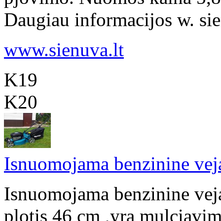
Daugiau informacijos w. sienu
www.sienuva.lt
K19
K20
Isnuomojama benzinine vej
Isnuomojama benzinine vej
plotis 46 cm ,yra mulciavimo