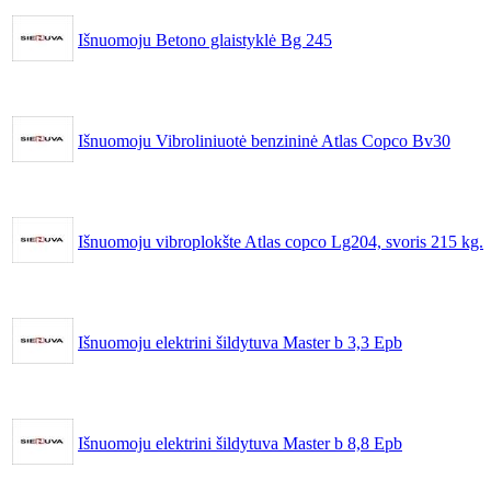
Išnuomoju Betono glaistyklė Bg 245
Išnuomoju Vibroliniuotė benzininė Atlas Copco Bv30
Išnuomoju vibroplokšte Atlas copco Lg204, svoris 215 kg.
Išnuomoju elektrini šildytuva Master b 3,3 Epb
Išnuomoju elektrini šildytuva Master b 8,8 Epb