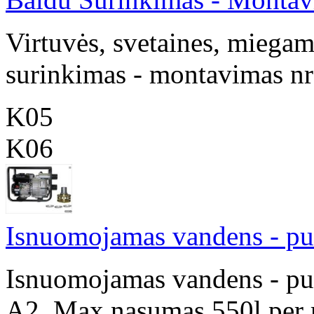
Virtuvės, svetaines, miegamo
surinkimas - montavimas n
K05
K06
Isnuomojamas vandens - pur
Isnuomojamas vandens - pur
A2 .Max.nasumas 550l per m