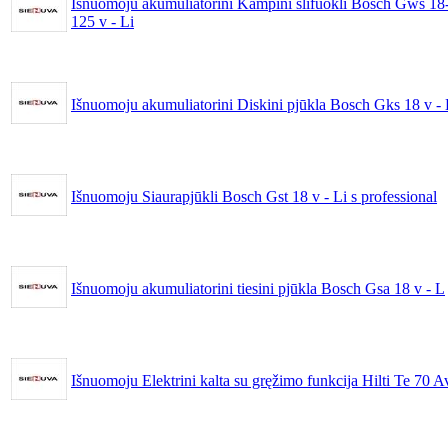
Išnuomoju akumuliatorini Kampini šlifuokli Bosch Gws 18
125 v - Li
Išnuomoju akumuliatorini Diskini pjūkla Bosch Gks 18 v - 
Išnuomoju Siaurapjūkli Bosch Gst 18 v - Li s professional
Išnuomoju akumuliatorini tiesini pjūkla Bosch Gsa 18 v - L
Išnuomoju Elektrini kalta su gręžimo funkcija Hilti Te 70 A