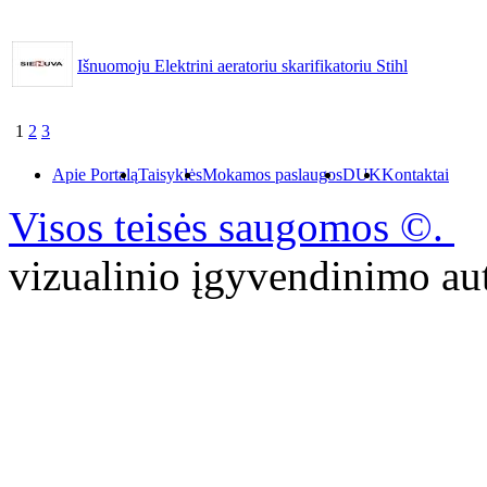
Išnuomoju Elektrini aeratoriu skarifikatoriu Stihl
1
2
3
Apie Portalą
Taisyklės
Mokamos paslaugos
DUK
Kontaktai
Visos teisės saugomos ©.
P
vizualinio įgyvendinimo 