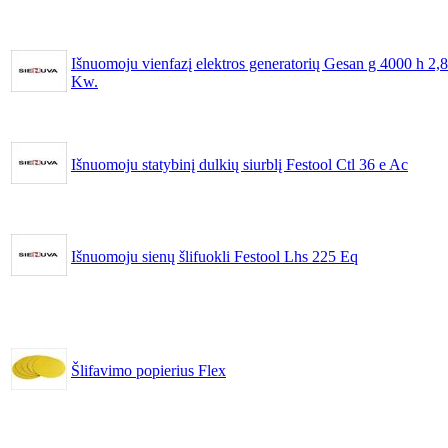
Išnuomoju vienfazį elektros generatorių Gesan g 4000 h 2,8
Kw.
Išnuomoju statybinį dulkių siurblį Festool Ctl 36 e Ac
Išnuomoju sienų šlifuokli Festool Lhs 225 Eq
Šlifavimo popierius Flex