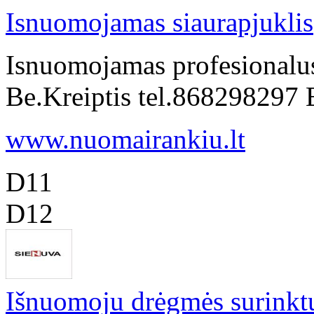
Isnuomojamas siaurapjuklis
Isnuomojamas profesionalus
Be.Kreiptis tel.868298297
www.nuomairankiu.lt
D11
D12
Išnuomoju drėgmės surinkt