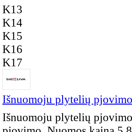
K13
K14
K15
K16
K17
Išnuomoju plytelių pjovimo
Išnuomoju plytelių pjovimo 
pjovimo. Nuomos kaina 5,80