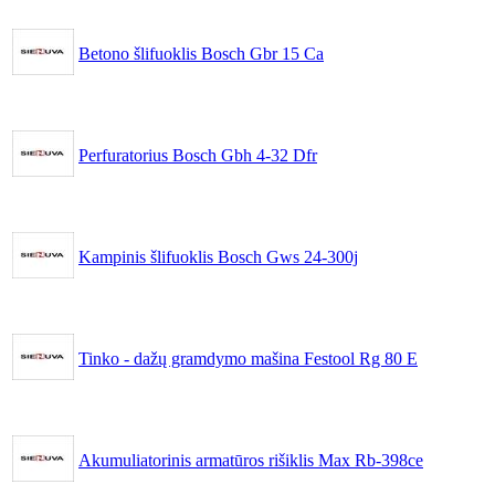
Betono šlifuoklis Bosch Gbr 15 Ca
Perfuratorius Bosch Gbh 4-32 Dfr
Kampinis šlifuoklis Bosch Gws 24-300j
Tinko - dažų gramdymo mašina Festool Rg 80 E
Akumuliatorinis armatūros rišiklis Max Rb-398ce