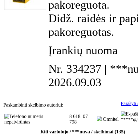
pakoreguota.
Didž. raidės ir pap
pakoreguotas.
Įrankių nuoma
Nr. 334237 | ***nu
2026.09.03
Parašyti 
Paskambinti skelbimo autoriui:
8 618 07
Omnitel
*****@s
798
Kiti vartotojo / ***nuva / skelbimai (135)