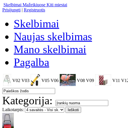
Skelbimai Mažeikiuose
Kiti miestai
Prisijungti
|
Registruotis
Skelbimai
Naujas skelbimas
Mano skelbimai
Pagalba
V02
V03
V05
V06
V08
V09
V11
V1
Kategorija:
Laikotarpis: