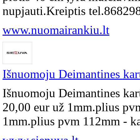
nupjauti.Kreiptis tel.868
www.nuomairankiu.lt
Išnuomoju Deimantines ka
Išnuomoju Deimantines ka
20,00 eur už 1mm.plius pv
1mm.plius pvm 112mm - kai