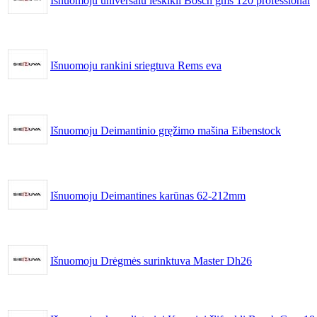
Išnuomoju universalu ieškikli Bosch gms 120 professional
Išnuomoju rankini sriegtuva Rems eva
Išnuomoju Deimantinio gręžimo mašina Eibenstock
Išnuomoju Deimantines karūnas 62-212mm
Išnuomoju Drėgmės surinktuva Master Dh26