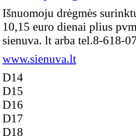
Išnuomoju drėgmės surinkt
10,15 euro dienai plius pv
sienuva. lt arba tel.8-618-0
www.sienuva.lt
D14
D15
D16
D17
D18