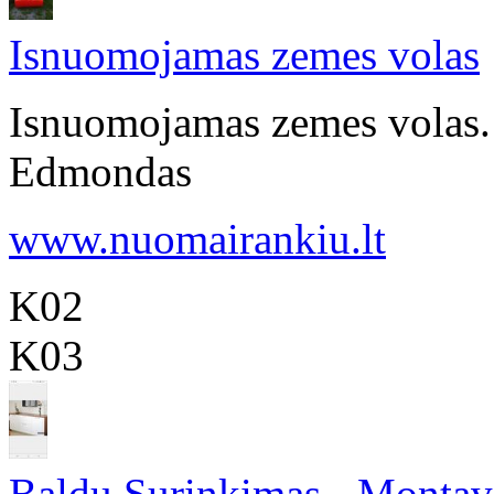
Isnuomojamas zemes volas
Isnuomojamas zemes volas. 
Edmondas
www.nuomairankiu.lt
K02
K03
Baldu Surinkimas - Monta