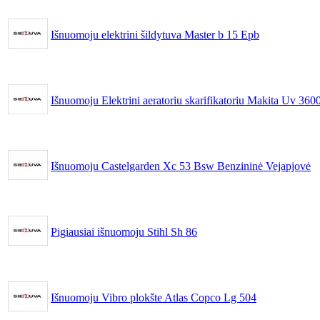
Išnuomoju elektrini šildytuva Master b 15 Epb
Išnuomoju Elektrini aeratoriu skarifikatoriu Makita Uv 360
Išnuomoju Castelgarden Xc 53 Bsw Benzininė Vejapjovė
Pigiausiai išnuomoju Stihl Sh 86
Išnuomoju Vibro plokšte Atlas Copco Lg 504