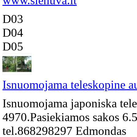
www.sienuva.lt
D03
D04
D05
Isnuomojama teleskopine a
Isnuomojama japoniska tele
4970.Pasiekiamos sakos 6.5
tel.868298297 Edmondas