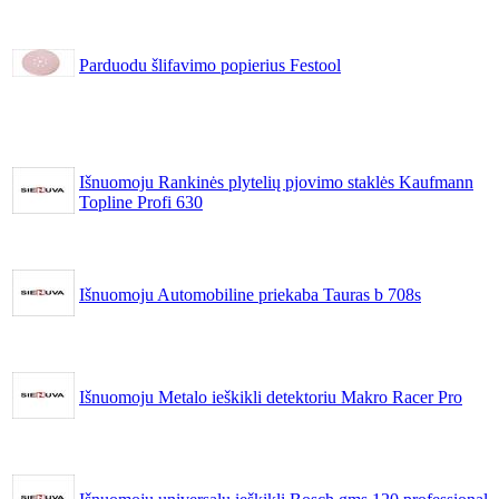
Parduodu šlifavimo popierius Festool
Išnuomoju Rankinės plytelių pjovimo staklės Kaufmann
Topline Profi 630
Išnuomoju Automobiline priekaba Tauras b 708s
Išnuomoju Metalo ieškikli detektoriu Makro Racer Pro