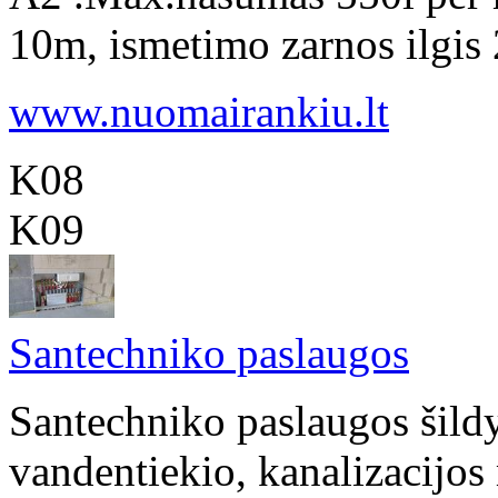
10m, ismetimo zarnos ilgis 
www.nuomairankiu.lt
K08
K09
Santechniko paslaugos
Santechniko paslaugos šildy
vandentiekio, kanalizacijo