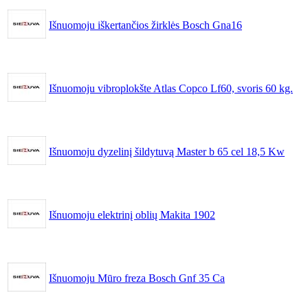
Išnuomoju iškertančios žirklės Bosch Gna16
Išnuomoju vibroplokšte Atlas Copco Lf60, svoris 60 kg.
Išnuomoju dyzelinį šildytuvą Master b 65 cel 18,5 Kw
Išnuomoju elektrinį oblių Makita 1902
Išnuomoju Mūro freza Bosch Gnf 35 Ca