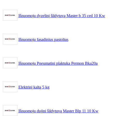
Išnuomoju dyzelinį šildytuvą Master b 35 ced 10 Kw
Išnuomoju fasadinius pastolius
Išnuomoju Pneumatini plaktuka Permon Bka20a
Elektrinį kaltą 5 kg
Išnuomoju dujini šildytuvą Master Blp 11 10 Kw