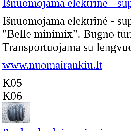
Išnuomojama elektrinė - su
Išnuomojama elektrinė - su
"Belle minimix". Bugno tūri
Transportuojama su lengvuoj
www.nuomairankiu.lt
K05
K06