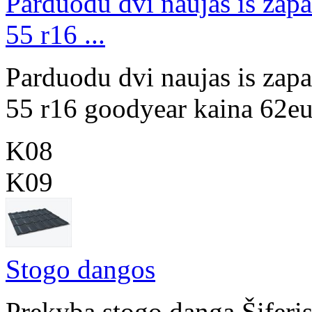
Parduodu dvi naujas is zap
55 r16 ...
Parduodu dvi naujas is zap
55 r16 goodyear kaina 62eu
K08
K09
Stogo dangos
Prekyba stogo danga Šiferis