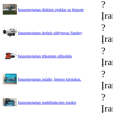
?
Isnuomojamas diskinis pjuklas su liniuote
Įr
?
Isnuomojamas dujinis sildytuvas Stanley
Įr
?
Isnuomojamas trikampis slifuoklis
Įr
?
Isnuomojamas asfalto ,betono kirstukas.
Įr
?
Isnuomojamas multifunkcinis irankis
Įr