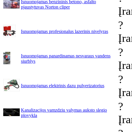
Isnuomojamas benzininis betono, asfalto
pjaustytuvas Norton cliper
Įr
?
Isnuomojamas profesionalus lazerinis nivelyras
Įr
?
Isnuomojamas panardinamas nesvaraus vandens
siurblys
Įr
?
Isnuomojamas elektrinis dazu pulverizatorius
Įr
?
Kanalizacijos vamzdziu valymas auksto slegio
plovykla
Įr