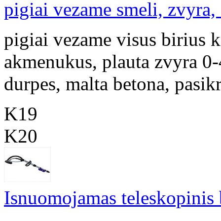
pigiai vezame smeli, zvyra, s
pigiai vezame visus birius k
akmenukus, plauta zvyra 0-
durpes, malta betona, pasik
K19
K20
Isnuomojamas teleskopinis 