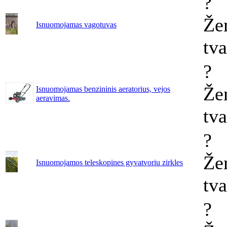
?
Že
Isnuomojamas vagotuvas
tv
?
Že
Isnuomojamas benzininis aeratorius, vejos
aeravimas.
tv
?
Že
Isnuomojamos teleskopines gyvatvoriu zirkles
tv
?