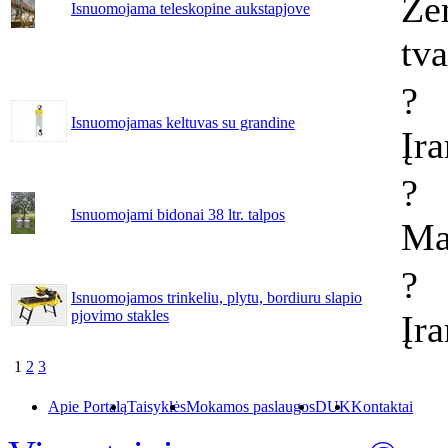
Že
Isnuomojama teleskopine aukstapjove
tv
?
Isnuomojamas keltuvas su grandine
Įr
?
Isnuomojami bidonai 38 ltr. talpos
Ma
?
Isnuomojamos trinkeliu, plytu, bordiuru slapio
pjovimo stakles
Įr
1
2
3
Apie Portalą
Taisyklės
Mokamos paslaugos
DUK
Kontaktai