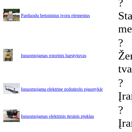
?
Sta
Parduodu betoninius tvoru elementus
me
?
Že
Isnuomojamas rotorinis barstytuvas
tv
?
Isnuomojama elektrine polistirolo pjaustykle
Įr
?
Isnuomojamas elektrinis tiesinis pjuklas
Įr