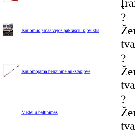
Įr
?
Že
Isnuomuojamas vejos pakrasciu pjoviklis
tv
?
Že
Isnuomojama benzinine aukstapjove
tv
?
Že
Medeliu baltinimas
tv