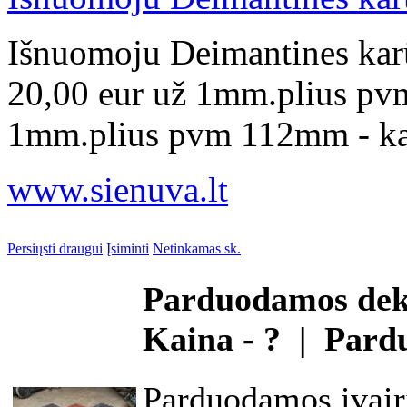
Išnuomoju Deimantines ka
20,00 eur už 1mm.plius pv
1mm.plius pvm 112mm - kai
www.sienuva.lt
Persiųsti draugui
Įsiminti
Netinkamas sk.
Parduodamos dekor
Kaina - ? | Pard
Parduodamos ivairi