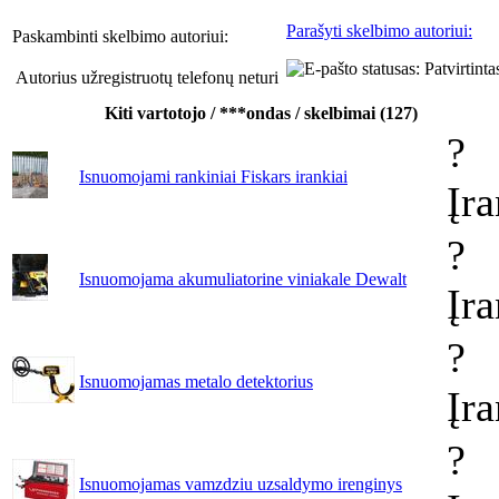
Parašyti skelbimo autoriui:
Paskambinti skelbimo autoriui:
Autorius užregistruotų telefonų neturi
Kiti vartotojo / ***ondas / skelbimai (127)
?
Isnuomojami rankiniai Fiskars irankiai
Įr
?
Isnuomojama akumuliatorine viniakale Dewalt
Įr
?
Isnuomojamas metalo detektorius
Įr
?
Isnuomojamas vamzdziu uzsaldymo irenginys