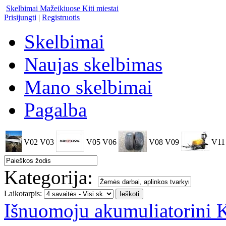
Skelbimai Mažeikiuose
Kiti miestai
Prisijungti
|
Registruotis
Skelbimai
Naujas skelbimas
Mano skelbimai
Pagalba
V02
V03
V05
V06
V08
V09
V11
Kategorija:
Laikotarpis:
Išnuomoju akumuliatorini 