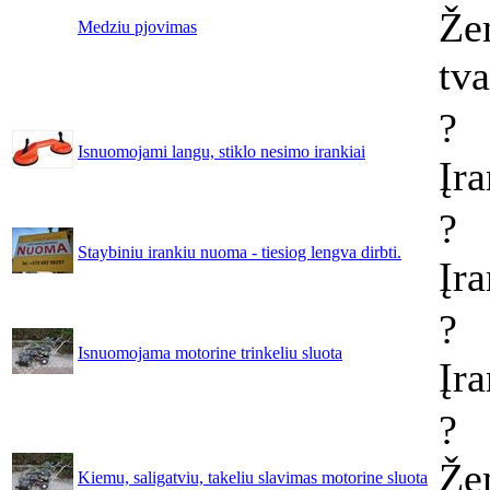
Že
Medziu pjovimas
tv
?
Isnuomojami langu, stiklo nesimo irankiai
Įr
?
Staybiniu irankiu nuoma - tiesiog lengva dirbti.
Įra
?
Isnuomojama motorine trinkeliu sluota
Įr
?
Že
Kiemu, saligatviu, takeliu slavimas motorine sluota