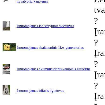
gyvatvoriu karpymas
tv
?
Isnuomojamas led statybinis sviestuvas
Įr
?
Isnuomojamas skaitmeninis 1kw generatorius
Įr
?
Isnuomojamas akumuliatorinis kampinis slifuoklis
Įr
?
Isnuomojamas trifazis ilgintuvas
Įr