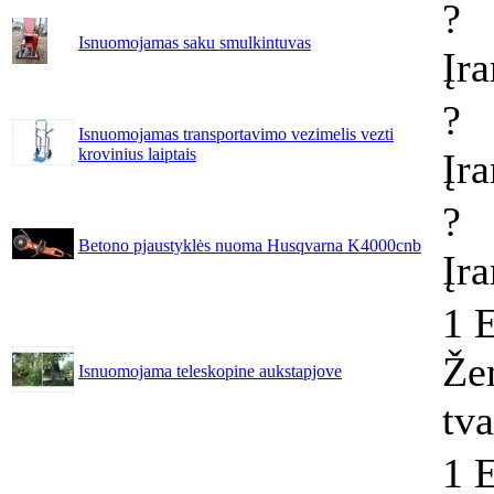
?
Isnuomojamas saku smulkintuvas
Įr
?
Isnuomojamas transportavimo vezimelis vezti
krovinius laiptais
Įr
?
Betono pjaustyklės nuoma Husqvarna K4000cnb
Įr
1 
Že
Isnuomojama teleskopine aukstapjove
tv
1 