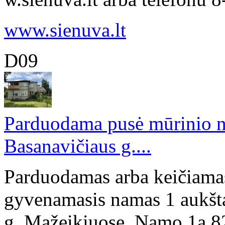
www.sienuva.lt
D09
Parduodama pusė mūrinio n
Basanavičiaus g....
Parduodamas arba keičiamas
gyvenamasis namas 1 aukšta
g.,Mažeikiuose. Namo 1a 82