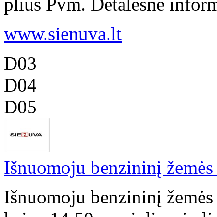
plius Pvm. Detalesnė informa
www.sienuva.lt
D03
D04
D05
Išnuomoju benzininį žemės 
Išnuomoju benzininį žemės