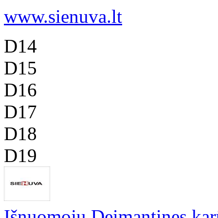
www.sienuva.lt
D14
D15
D16
D17
D18
D19
Išnuomoju Deimantines ka