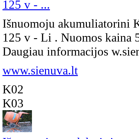
125 v - ...
Išnuomoju akumuliatorini 
125 v - Li . Nuomos kaina 5
Daugiau informacijos w.sienu
www.sienuva.lt
K02
K03