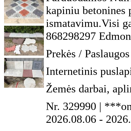
kapiniu betonines p
ismatavimu.Visi ga
868298297 Edmon
Prekės / Paslaugos
Internetinis puslap
Žemės darbai, apl
Nr. 329990 | ***on
2026.08.06 - 2026