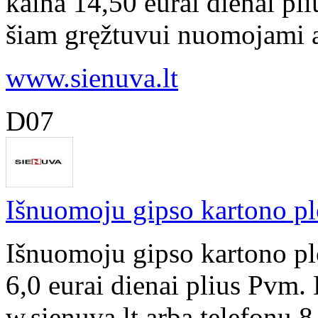
kaina 14,50 eurai dienai pli
šiam gręžtuvui nuomojami at
www.sienuva.lt
D07
Išnuomoju gipso kartono pl
Išnuomoju gipso kartono p
6,0 eurai dienai plius Pvm.
w.sienuva.lt arba telefonu 