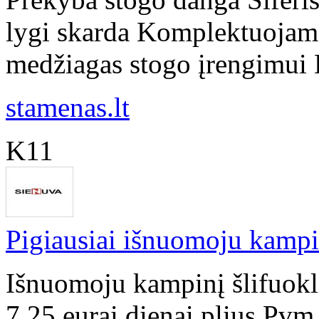
lygi skarda Komplektuojame 
medžiagas stogo įrengimui K
stamenas.lt
K11
Pigiausiai išnuomoju kampin
Išnuomoju kampinį šlifuokl
7,25 eurai dienai plius Pvm