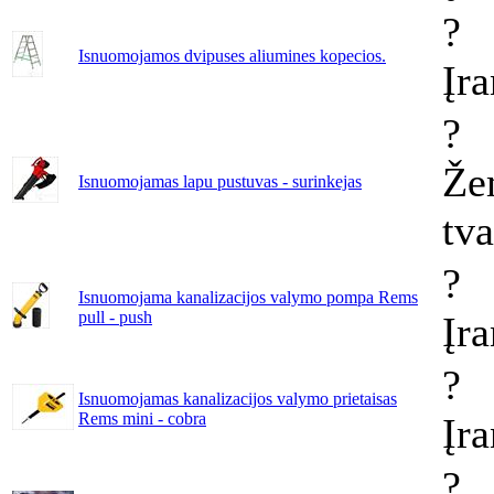
?
Isnuomojamos dvipuses aliumines kopecios.
Įr
?
Že
Isnuomojamas lapu pustuvas - surinkejas
tv
?
Isnuomojama kanalizacijos valymo pompa Rems
pull - push
Įr
?
Isnuomojamas kanalizacijos valymo prietaisas
Rems mini - cobra
Įr
?