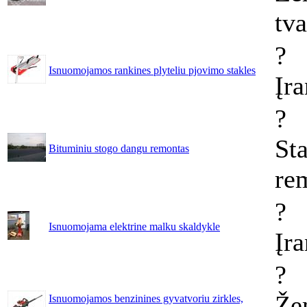
tv
?
Isnuomojamos rankines plyteliu pjovimo stakles
Įr
?
Sta
Bituminiu stogo dangu remontas
re
?
Isnuomojama elektrine malku skaldykle
Įr
?
Že
Isnuomojamos benzinines gyvatvoriu zirkles,