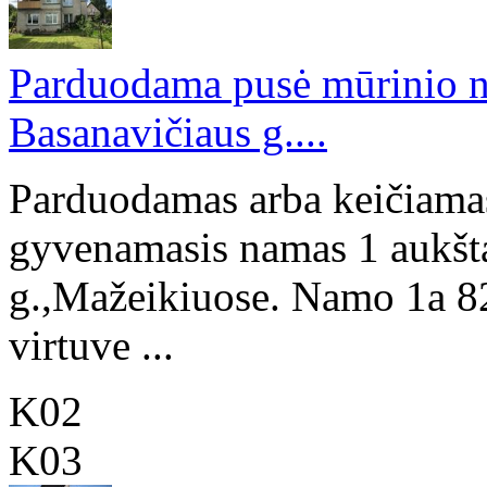
Parduodama pusė mūrinio n
Basanavičiaus g....
Parduodamas arba keičiamas
gyvenamasis namas 1 aukšta
g.,Mažeikiuose. Namo 1a 82
virtuve ...
K02
K03