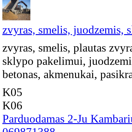
zvyras, smelis, juodzemis, s
zvyras, smelis, plautas zvy
sklypo pakelimui, juodzemis,
betonas, akmenukai, pasikra
K05
K06
Parduodamas 2-Ju Kambariu
069871388