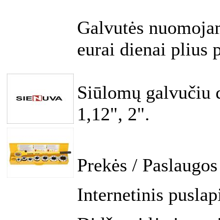
Galvutės nuomojam
eurai dienai plius
Siūlomų galvučiu d
1,12", 2".
Prekės / Paslaugos
Internetinis puslap