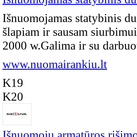
Išnuomojamas statybinis dul
šlapiam ir sausam siurbimui,
2000 w.Galima ir su darbuoto
www.nuomairankiu.lt
K19
K20
Išnuomoju armatūros rišimo