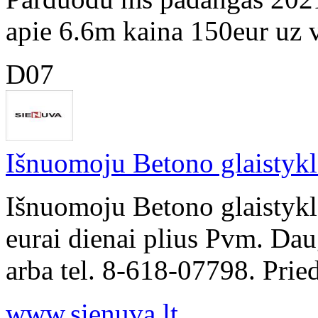
apie 6.6m kaina 150eur uz 
D07
Išnuomoju Betono glaistyk
Išnuomoju Betono glaistyk
eurai dienai plius Pvm. Dau
arba tel. 8-618-07798. Pried
www.sienuva.lt