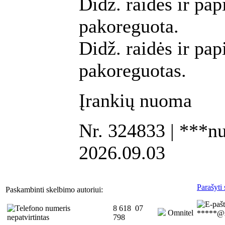
Didž. raidės ir pap
pakoreguota.
Didž. raidės ir pap
pakoreguotas.
Įrankių nuoma
Nr. 324833 | ***nuv
2026.09.03
Parašyti 
Paskambinti skelbimo autoriui:
8 618 07
Omnitel
*****@s
798