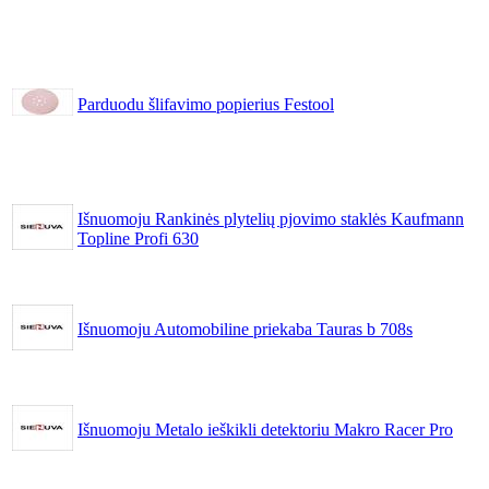
Parduodu šlifavimo popierius Festool
Išnuomoju Rankinės plytelių pjovimo staklės Kaufmann
Topline Profi 630
Išnuomoju Automobiline priekaba Tauras b 708s
Išnuomoju Metalo ieškikli detektoriu Makro Racer Pro