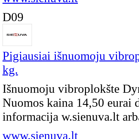
D09
Pigiausiai išnuomoju vibro
kg.
Išnuomoju vibroplokšte Dyn
Nuomos kaina 14,50 eurai d
informacija w.sienuva.lt ar
www.sienuva.lt