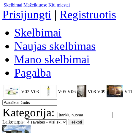
Skelbimai Mažeikiuose
Kiti miestai
Prisijungti
|
Registruotis
Skelbimai
Naujas skelbimas
Mano skelbimai
Pagalba
V02
V03
V05
V06
V08
V09
V11
Kategorija:
Laikotarpis: