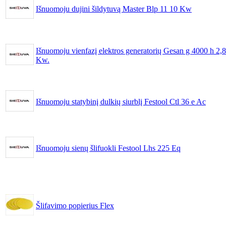
Išnuomoju dujini šildytuvą Master Blp 11 10 Kw
Išnuomoju vienfazį elektros generatorių Gesan g 4000 h 2,8
Kw.
Išnuomoju statybinį dulkių siurblį Festool Ctl 36 e Ac
Išnuomoju sienų šlifuokli Festool Lhs 225 Eq
Šlifavimo popierius Flex