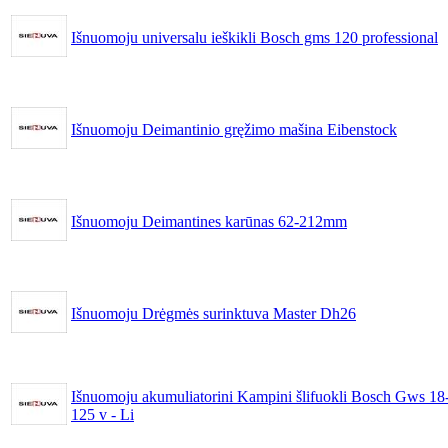
Išnuomoju universalu ieškikli Bosch gms 120 professional
Išnuomoju Deimantinio gręžimo mašina Eibenstock
Išnuomoju Deimantines karūnas 62-212mm
Išnuomoju Drėgmės surinktuva Master Dh26
Išnuomoju akumuliatorini Kampini šlifuokli Bosch Gws 18
125 v - Li