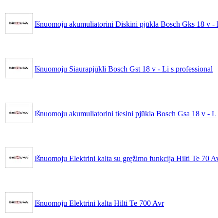
Išnuomoju akumuliatorini Diskini pjūkla Bosch Gks 18 v - 
Išnuomoju Siaurapjūkli Bosch Gst 18 v - Li s professional
Išnuomoju akumuliatorini tiesini pjūkla Bosch Gsa 18 v - L
Išnuomoju Elektrini kalta su gręžimo funkcija Hilti Te 70 A
Išnuomoju Elektrini kalta Hilti Te 700 Avr