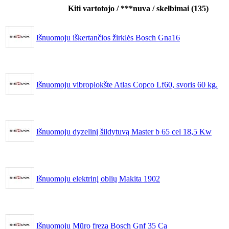
Kiti vartotojo / ***nuva / skelbimai (135)
Išnuomoju iškertančios žirklės Bosch Gna16
Išnuomoju vibroplokšte Atlas Copco Lf60, svoris 60 kg.
Išnuomoju dyzelinį šildytuvą Master b 65 cel 18,5 Kw
Išnuomoju elektrinį oblių Makita 1902
Išnuomoju Mūro freza Bosch Gnf 35 Ca