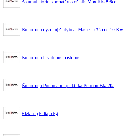
Akumuliatorinis armatūros rišiklis Max Rb-398ce
Išnuomoju dyzelinį šildytuvą Master b 35 ced 10 Kw
Išnuomoju fasadinius pastolius
Išnuomoju Pneumatini plaktuka Permon Bka20a
Elektrinį kaltą 5 kg