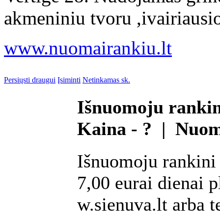
akmeniniu tvoru ,ivairiausios
www.nuomairankiu.lt
Persiųsti draugui
Įsiminti
Netinkamas sk.
Išnuomoju rankin
Kaina - ? | Nuo
Išnuomoju rankini
7,00 eurai dienai 
w.sienuva.lt arba t