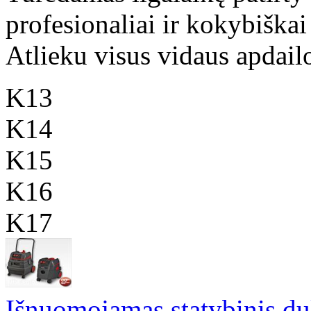
profesionaliai ir kokybiškai
Atlieku visus vidaus apdailo
K13
K14
K15
K16
K17
Išnuomojamas statybinis du