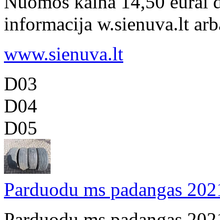
Nuomos kaina 14,50 eurai d
informacija w.sienuva.lt arba
www.sienuva.lt
D03
D04
D05
Parduodu ms padangas 20
Parduodu ms padangas 2021