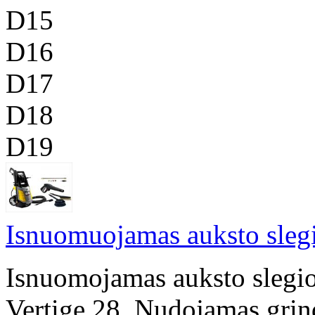
D15
D16
D17
D18
D19
Isnuomuojamas auksto sleg
Isnuomojamas auksto slegi
Vertige 28. Nudojamas grind