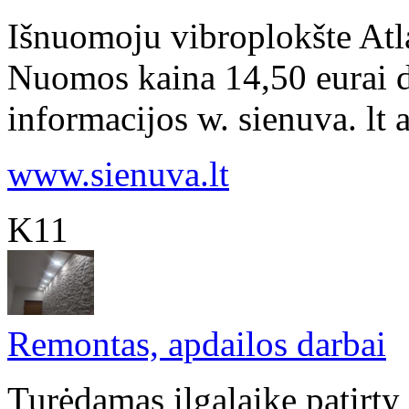
Išnuomoju vibroplokšte Atl
Nuomos kaina 14,50 eurai d
informacijos w. sienuva. lt 
www.sienuva.lt
K11
Remontas, apdailos darbai
Turėdamas ilgalaikę patirty