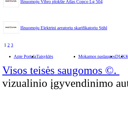
Išnuomoju Vibro plokšte Atlas Copco Lg 504
Išnuomoju Elektrini aeratoriu skarifikatoriu Stihl
1
2
3
Apie Portalą
Taisyklės
Mokamos paslaugos
DUK
K
Visos teisės saugomos ©.
P
vizualinio įgyvendinimo 