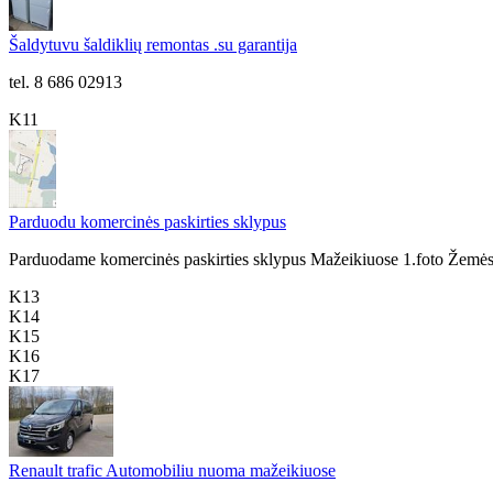
Šaldytuvu šaldiklių remontas .su garantija
tel. 8 686 02913
K11
Parduodu komercinės paskirties sklypus
Parduodame komercinės paskirties sklypus Mažeikiuose 1.foto Žemės 2 
K13
K14
K15
K16
K17
Renault trafic Automobiliu nuoma mažeikiuose