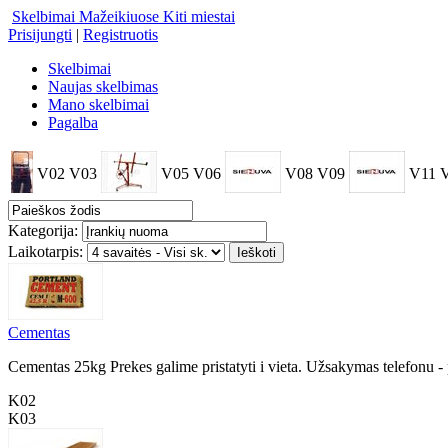
Skelbimai Mažeikiuose
Kiti miestai
Prisijungti
|
Registruotis
Skelbimai
Naujas skelbimas
Mano skelbimai
Pagalba
V02
V03
V05
V06
V08
V09
V11
Kategorija:
Laikotarpis:
Cementas
Cementas 25kg Prekes galime pristatyti i vieta. Užsakymas telefonu -
K02
K03