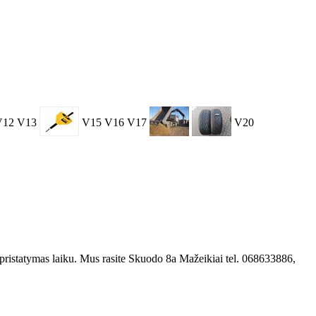
V12
V13
V15
V16
V17
V20
 pristatymas laiku. Mus rasite Skuodo 8a Mažeikiai tel. 068633886,