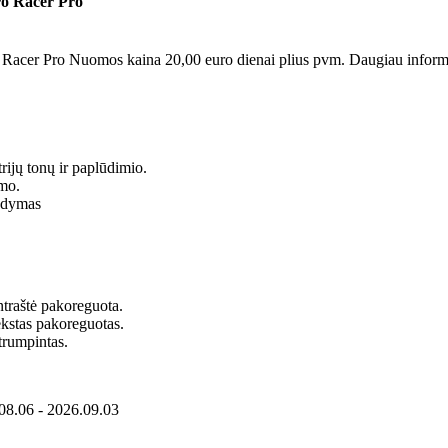
ro Racer Pro
 Racer Pro Nuomos kaina 20,00 euro dienai plius pvm. Daugiau informac
.
trijų tonų ir paplūdimio.
imo.
rodymas
ntraštė pakoreguota.
Tekstas pakoreguotas.
trumpintas.
.08.06 - 2026.09.03