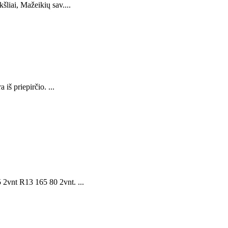
liai, Mažeikių sav....
iš priepirčio. ...
2vnt R13 165 80 2vnt. ...