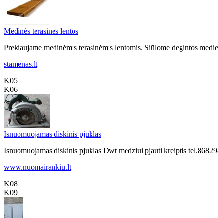
Medinės terasinės lentos
Prekiaujame medinėmis terasinėmis lentomis. Siūlome degintos medienos
stamenas.lt
K05
K06
Isnuomuojamas diskinis pjuklas
Isnuomuojamas diskinis pjuklas Dwt medziui pjauti kreiptis tel.86
www.nuomairankiu.lt
K08
K09