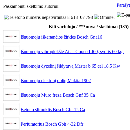
Parašyt
Paskambinti skelbimo autoriui:
8 618 07 798
Omnitel
Kiti vartotojo / ***nuva / skelbimai (135)
Išnuomoju iškertančios žirklės Bosch Gna16
Išnuomoju vibroplokšte Atlas Copco Lf60, svoris 60 kg.
Išnuomoju dyzelinį šildytuvą Master b 65 cel 18,5 Kw
Išnuomoju elektrinį oblių Makita 1902
Išnuomoju Mūro freza Bosch Gnf 35 Ca
Betono šlifuoklis Bosch Gbr 15 Ca
Perfuratorius Bosch Gbh 4-32 Dfr