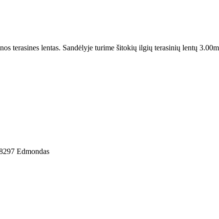
 terasines lentas. Sandėlyje turime šitokių ilgių terasinių lentų 3.00m
8298297 Edmondas