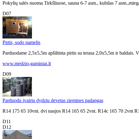
Pokylių salės nuoma Tirkšliuose, sauna 6-7 asm., kubilas 7 asm.,miega
D07
Pirtis, sodo namelis
Parduodame 2,5x5,5m apšiltinta pirtis su terasa 2,0x5,5m ir baldais. V
www.medzio-gaminiai.lt
D09
Parduodu ivairiu dydziu devetas ziemines padangas
R14 175 65 10vnt. dvi naujos R14 165 65 2vnt. R14c 165 70 2vnt R1
D11
D12