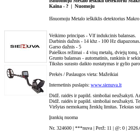
Išnuomoju Metalo ieškikli detektoriu Mak
Kaina - ? | Nuomoju
Išnuomoju Metalo ieškiklis detektorius Makro
Veikimo principas - Vlf indukcinis balansas.
Darbinis dažnis - 14 khz - 100 Hz diapazonas
Garso dažnis - 5
Paieškos režimai - 4 visų metalų, dviejų tonų, 
Grunto balansas - automatinis, rankinis ir sek
Tikslus surasto daikto nustatymas ir gylio pa
Prekės / Paslaugos vieta:
Mažeikiai
Internetinis puslapis:
www.sienuva.lt
Didž. raidės ir papild. simboliai neužsakyti. A
Didž. raidės ir papild. simboliai neužsakyti. 
Viršytas nemokamų ženklų limitas. Tekstas su
Įrankių nuoma
Nr. 324600 | ***nuva | Perž: 11 | @: 0 | 2026