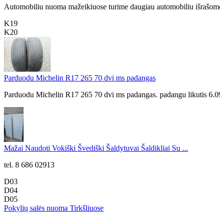
Automobiliu nuoma mažeikiuose turime daugiau automobiliu išrašome
K19
K20
Parduodu Michelin R17 265 70 dvi ms padangas
Parduodu Michelin R17 265 70 dvi ms padangas. padangu likutis 6.
Mažai Naudoti Vokiški Švediški Šaldytuvai Šaldikliai Su ...
tel. 8 686 02913
D03
D04
D05
Pokylių salės nuoma Tirkšliuose