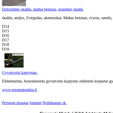
Dolomitine skalda. maltas betonas, granitine skalda
skalda, atsijos, Zvirgzdas, akmenukai, Maltas betonas, zvyras, smelis
D14
D15
D16
D17
D18
D19
Gyvatvoriu karpymas.
Elektrinemis, benzininemis gyvatvoriu karpymo zirklemis kerpame g
www.nuomairankiu.lt
Persiųsti draugui
Įsiminti
Netinkamas sk.