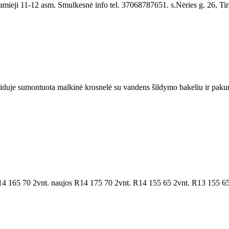
mieji 11-12 asm. Smulkesnė info tel. 37068787651. s.Nėries g. 26, Tirkš
iduje sumontuota malkinė krosnelė su vandens šildymo bakeliu ir pakura 
4 165 70 2vnt. naujos R14 175 70 2vnt. R14 155 65 2vnt. R13 155 65 