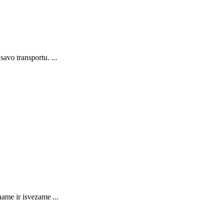
avo transportu. ...
name ir isvezame ...