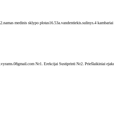
.namas medinis sklypo plotas16.53a.vandentiekis.sulinys.4 kambariai ir
rams.08gmail.com Nr1. Erekcijai Sustiprinti Nr2. Priešlaikiniai ejakuli