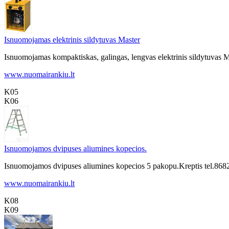
Isnuomojamas elektrinis sildytuvas Master
Isnuomojamas kompaktiskas, galingas, lengvas elektrinis sildytuvas Ma
www.nuomairankiu.lt
K05
K06
Isnuomojamos dvipuses aliumines kopecios.
Isnuomojamos dvipuses aliumines kopecios 5 pakopu.Kreptis tel.8
www.nuomairankiu.lt
K08
K09