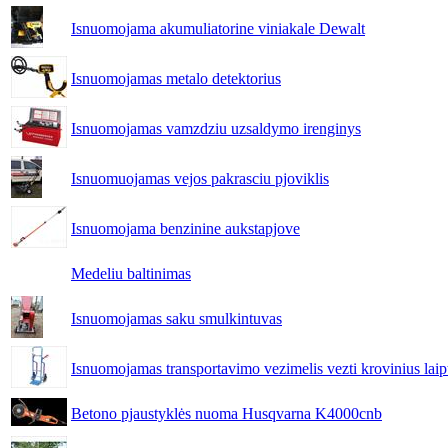
Isnuomojama akumuliatorine viniakale Dewalt
Isnuomojamas metalo detektorius
Isnuomojamas vamzdziu uzsaldymo irenginys
Isnuomuojamas vejos pakrasciu pjoviklis
Isnuomojama benzinine aukstapjove
Medeliu baltinimas
Isnuomojamas saku smulkintuvas
Isnuomojamas transportavimo vezimelis vezti krovinius laip
Betono pjaustyklės nuoma Husqvarna K4000cnb