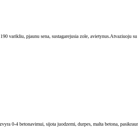
0 varikliu, pjaunu sena, sustagarejusia zole, avietynus.Atvaziuoju su s
 zvyra 0-4 betonavimui, sijota juodzemi, durpes, malta betona, pasikrau