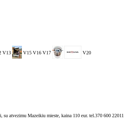
2
V13
V15
V16
V17
V20
ai, su atvezimu Mazeikiu mieste, kaina 110 eur. tel.370 600 22011