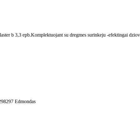
ster b 3,3 epb.Komplektuojant su dregmes surinkeju -efektingai dziovin
68298297 Edmondas