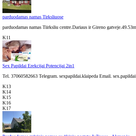
parduodamas namas Tirksliuose
parduodamas namas Tiirksliu centre.Dariaus ir Gireno gatveje.49.53m2
K11
Sex Papildai Erekcijai Potencijai 2in1
Tel. 37060582663 Telegram. sexpapildai.klaipeda Email. sex.papildai.vy
K13
K14
K15
K16
K17