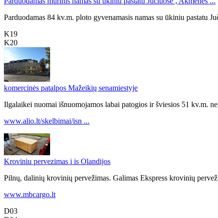
Parduodamas mūrinis namas su ūkiniu pastatu Jučiuose , Akmenės ...
Parduodamas 84 kv.m. ploto gyvenamasis namas su ūkiniu pastatu Juči
K19
K20
komercinės patalpos Mažeikių senamiestyje
Ilgalaikei nuomai išnuomojamos labai patogios ir šviesios 51 kv.m. ne
www.alio.lt/skelbimai/isn ...
Kroviniu pervezimas i is Olandijos
Pilnų, dalinių krovinių pervežimas. Galimas Ekspress krovinių pervež
www.mbcargo.lt
D03