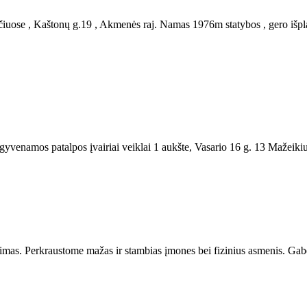
uose , Kaštonų g.19 , Akmenės raj. Namas 1976m statybos , gero išpla
gyvenamos patalpos įvairiai veiklai 1 aukšte, Vasario 16 g. 13 Mažeikiu
imas. Perkraustome mažas ir stambias įmones bei fizinius asmenis. Gab