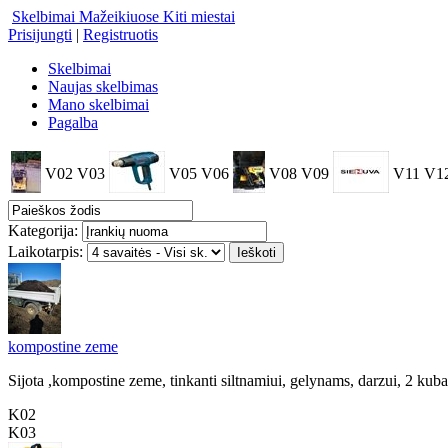
Skelbimai Mažeikiuose
Kiti miestai
Prisijungti
|
Registruotis
Skelbimai
Naujas skelbimas
Mano skelbimai
Pagalba
V02
V03
V05
V06
V08
V09
V11
V1
Kategorija:
Laikotarpis:
kompostine zeme
Sijota ,kompostine zeme, tinkanti siltnamiui, gelynams, darzui, 2 kub
K02
K03