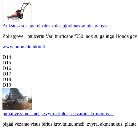
Aukstos- sustagarejusios zoles pjovimas -mulciavimas.
Zoliapjove - mulceriu Vari hurricane f550 inox su galingu Honda gcv 19
www.nuomairankiu.lt
D14
D15
D16
D17
D18
D19
pigiai vezame smeli, zvyra, skalda, ir ivairius krovinius ...
pigiai vezame visus birius krovinius, smeli, zvyra, akmenukus, plauta