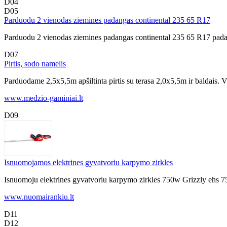
D04
D05
Parduodu 2 vienodas ziemines padangas continental 235 65 R17
Parduodu 2 vienodas ziemines padangas continental 235 65 R17 pada
D07
Pirtis, sodo namelis
Parduodame 2,5x5,5m apšiltinta pirtis su terasa 2,0x5,5m ir baldais. V
www.medzio-gaminiai.lt
D09
Isnuomojamos elektrines gyvatvoriu karpymo zirkles
Isnuomoju elektrines gyvatvoriu karpymo zirkles 750w Grizzly ehs 7
www.nuomairankiu.lt
D11
D12