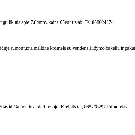
ngu likutis apie 7.84mm. kaina 65eur uz abi Tel 868024874
iduje sumontuota malkinė krosnelė su vandens šildymo bakeliu ir pakura 
50-69d.Galima ir su darbuotoju. Kreiptis tel, 868298297 Edmondas.