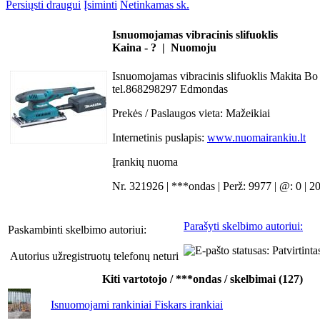
Persiųsti draugui
Įsiminti
Netinkamas sk.
Isnuomojamas vibracinis slifuoklis
Kaina - ? | Nuomoju
Isnuomojamas vibracinis slifuoklis Makita Bo 
tel.868298297 Edmondas
Prekės / Paslaugos vieta:
Mažeikiai
Internetinis puslapis:
www.nuomairankiu.lt
Įrankių nuoma
Nr. 321926 | ***ondas | Perž: 9977 | @: 0 | 2
Parašyti skelbimo autoriui:
Paskambinti skelbimo autoriui:
Autorius užregistruotų telefonų neturi
Kiti vartotojo / ***ondas / skelbimai (127)
Isnuomojami rankiniai Fiskars irankiai