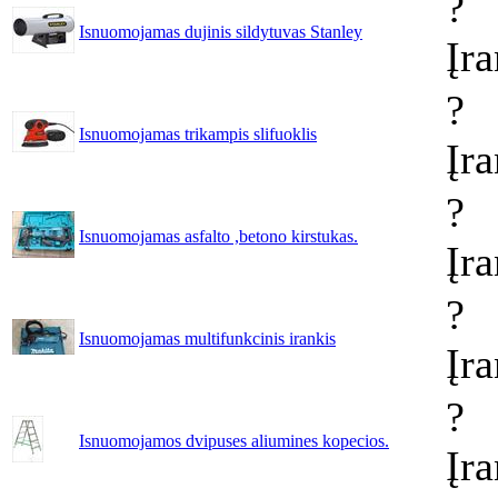
?
Isnuomojamas dujinis sildytuvas Stanley
Įr
?
Isnuomojamas trikampis slifuoklis
Įr
?
Isnuomojamas asfalto ,betono kirstukas.
Įr
?
Isnuomojamas multifunkcinis irankis
Įr
?
Isnuomojamos dvipuses aliumines kopecios.
Įr