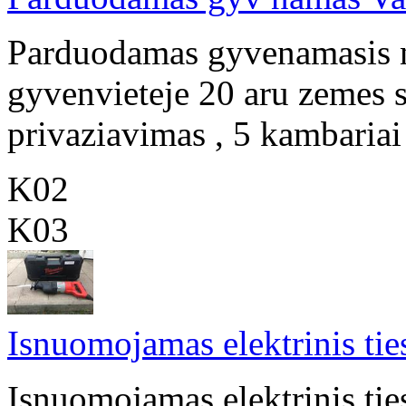
Parduodamas gyvenamasis n
gyvenvieteje 20 aru zemes s
privaziavimas , 5 kambariai ,
K02
K03
Isnuomojamas elektrinis tie
Isnuomojamas elektrinis tie