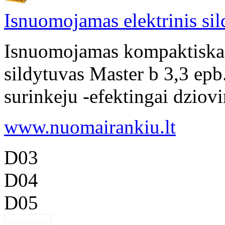
Isnuomojamas elektrinis si
Isnuomojamas kompaktiskas,
sildytuvas Master b 3,3 ep
surinkeju -efektingai dziovin
www.nuomairankiu.lt
D03
D04
D05