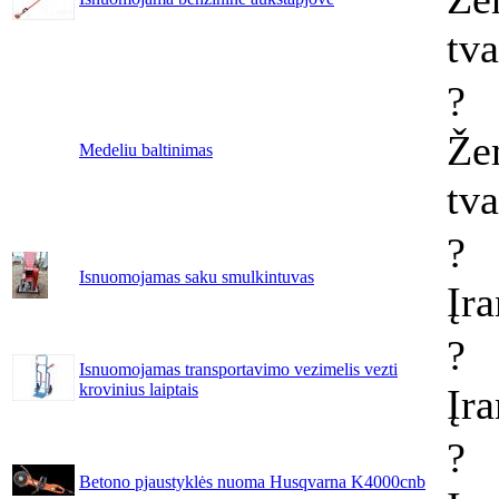
tv
?
Že
Medeliu baltinimas
tv
?
Isnuomojamas saku smulkintuvas
Įr
?
Isnuomojamas transportavimo vezimelis vezti
krovinius laiptais
Įr
?
Betono pjaustyklės nuoma Husqvarna K4000cnb