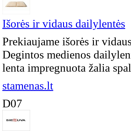
Išorės ir vidaus dailylentės
Prekiaujame išorės ir vidau
Degintos medienos dailylentė
lenta impregnuota žalia spalv
stamenas.lt
D07