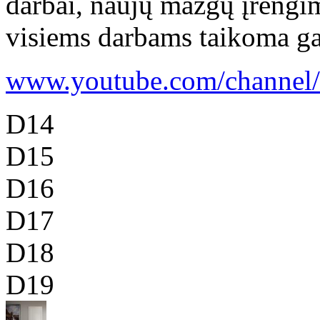
darbai, naujų mazgų įrengi
visiems darbams taikoma gara
www.youtube.com/channel/u
D14
D15
D16
D17
D18
D19