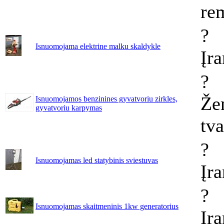
re
?
Isnuomojama elektrine malku skaldykle
Įr
?
Že
Isnuomojamos benzinines gyvatvoriu zirkles,
gyvatvoriu karpymas
tv
?
Isnuomojamas led statybinis sviestuvas
Įr
?
Isnuomojamas skaitmeninis 1kw generatorius
Įr