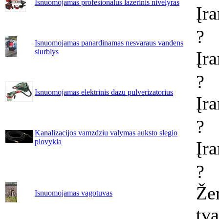
Isnuomojamas profesionalus lazerinis nivelyras
Įr
?
Isnuomojamas panardinamas nesvaraus vandens
siurblys
Įr
?
Isnuomojamas elektrinis dazu pulverizatorius
Įr
?
Kanalizacijos vamzdziu valymas auksto slegio
plovykla
Įr
?
Že
Isnuomojamas vagotuvas
tv