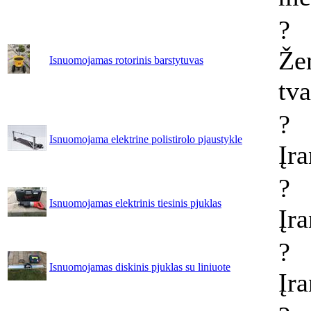
?
Že
Isnuomojamas rotorinis barstytuvas
tv
?
Isnuomojama elektrine polistirolo pjaustykle
Įr
?
Isnuomojamas elektrinis tiesinis pjuklas
Įr
?
Isnuomojamas diskinis pjuklas su liniuote
Įr