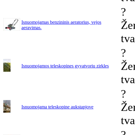
?
Že
Isnuomojamas benzininis aeratorius, vejos
aeravimas.
tv
?
Že
Isnuomojamos teleskopines gyvatvoriu zirkles
tv
?
Že
Isnuomojama teleskopine aukstapjove
tv
?