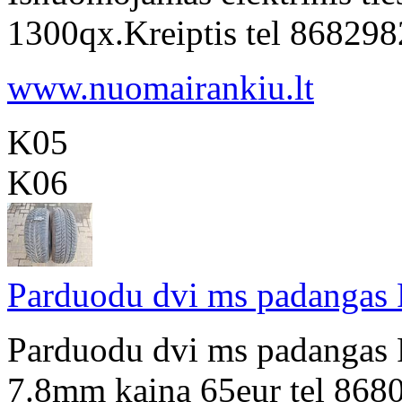
1300qx.Kreiptis tel 8682
www.nuomairankiu.lt
K05
K06
Parduodu dvi ms padangas
Parduodu dvi ms padangas 
7.8mm kaina 65eur tel 868