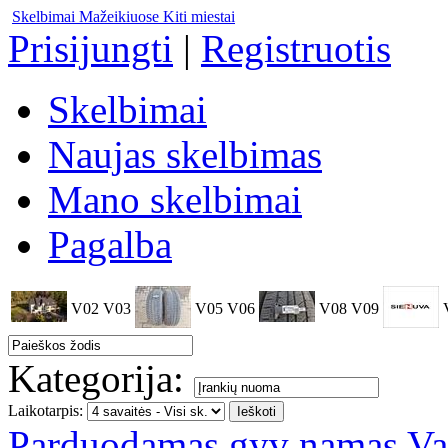
Skelbimai Mažeikiuose
Kiti miestai
Prisijungti
|
Registruotis
Skelbimai
Naujas skelbimas
Mano skelbimai
Pagalba
V02
V03
V05
V06
V08
V09
Kategorija:
Laikotarpis:
Parduodamas gyv namas Vad