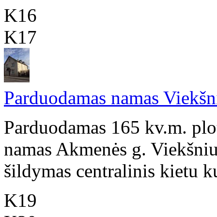
K16
K17
Parduodamas namas Viekšniu
Parduodamas 165 kv.m. plo
namas Akmenės g. Viekšniuo
šildymas centralinis kietu k
K19