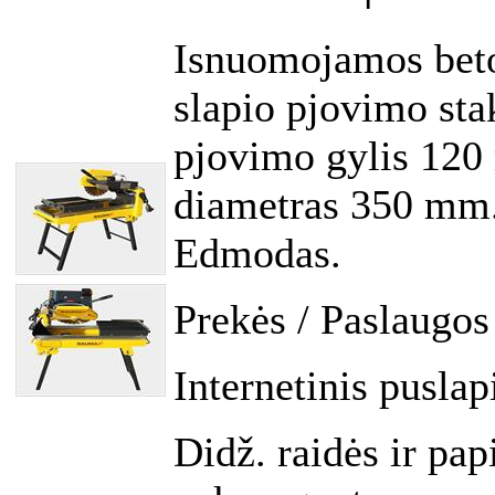
Isnuomojamos beton
slapio pjovimo st
pjovimo gylis 120
diametras 350 mm.
Edmodas.
Prekės / Paslaugos
Internetinis puslap
Didž. raidės ir pap