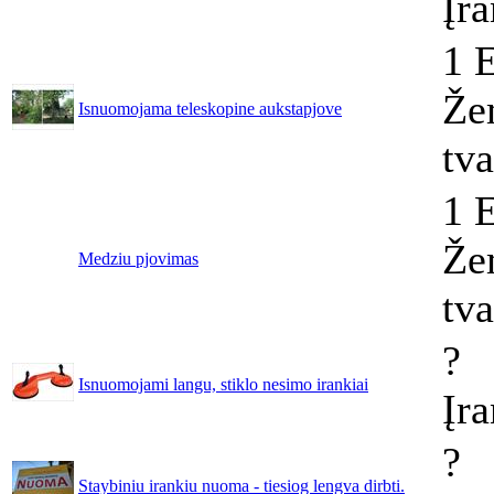
Įr
1 
Že
Isnuomojama teleskopine aukstapjove
tv
1 
Že
Medziu pjovimas
tv
?
Isnuomojami langu, stiklo nesimo irankiai
Įr
?
Staybiniu irankiu nuoma - tiesiog lengva dirbti.