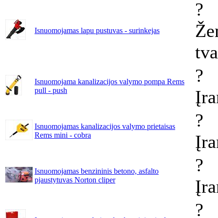
?
Že
Isnuomojamas lapu pustuvas - surinkejas
tv
?
Isnuomojama kanalizacijos valymo pompa Rems
pull - push
Įr
?
Isnuomojamas kanalizacijos valymo prietaisas
Rems mini - cobra
Įr
?
Isnuomojamas benzininis betono, asfalto
pjaustytuvas Norton cliper
Įr
?