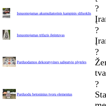
?
Isnuomojamas akumuliatorinis kampinis slifuoklis
Įr
?
Isnuomojamas trifazis ilgintuvas
Įr
?
Že
Parduodamos dekoratyvines saligatvio plyteles
tv
?
Sta
Parduodu betoninius tvoru elementus
me