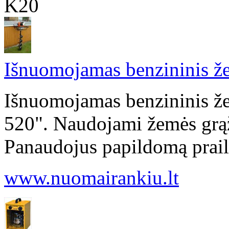
K20
Išnuomojamas benzininis že
Išnuomojamas benzininis že
520". Naudojami žemės gr
Panaudojus papildomą prailg
www.nuomairankiu.lt