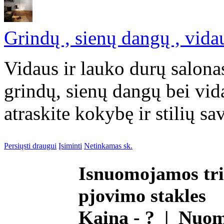
Grindų , sienų dangų , vida
Vidaus ir lauko durų salon
grindų, sienų dangų bei vid
atraskite kokybę ir stilių s
Persiųsti draugui
Įsiminti
Netinkamas sk.
Isnuomojamos trin
pjovimo stakles
Kaina - ? | Nuo