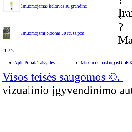
Isnuomojamas keltuvas su grandine
Įr
?
Isnuomojami bidonai 38 ltr. talpos
Ma
1
2
3
Apie Portalą
Taisyklės
Mokamos paslaugos
DUK
K
Visos teisės saugomos ©.
P
vizualinio įgyvendinimo 