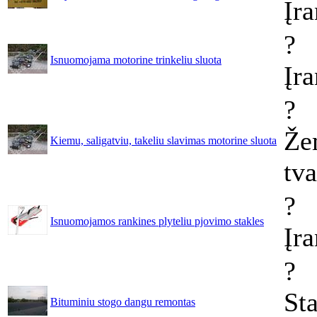
Įra
?
Isnuomojama motorine trinkeliu sluota
Įr
?
Že
Kiemu, saligatviu, takeliu slavimas motorine sluota
tv
?
Isnuomojamos rankines plyteliu pjovimo stakles
Įr
?
Sta
Bituminiu stogo dangu remontas