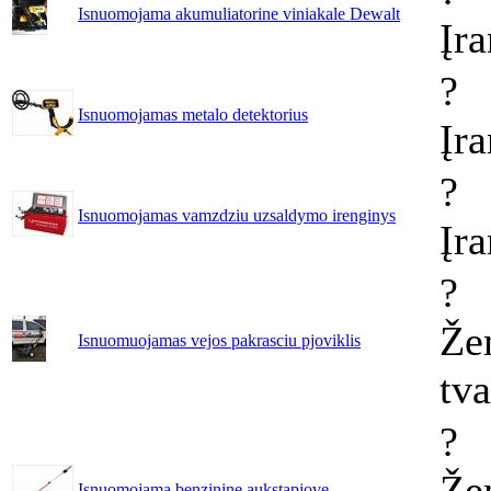
Isnuomojama akumuliatorine viniakale Dewalt
Įr
?
Isnuomojamas metalo detektorius
Įr
?
Isnuomojamas vamzdziu uzsaldymo irenginys
Įr
?
Že
Isnuomuojamas vejos pakrasciu pjoviklis
tv
?
Že
Isnuomojama benzinine aukstapjove