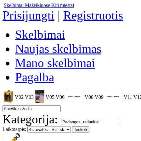
Skelbimai Mažeikiuose
Kiti miestai
Prisijungti
|
Registruotis
Skelbimai
Naujas skelbimas
Mano skelbimai
Pagalba
V02
V03
V05
V06
V08
V09
V11
V1
Kategorija:
Laikotarpis: