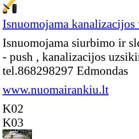
Isnuomojama kanalizacijos
Isnuomojama siurbimo ir s
- push , kanalizacijos uzsik
tel.868298297 Edmondas
www.nuomairankiu.lt
K02
K03