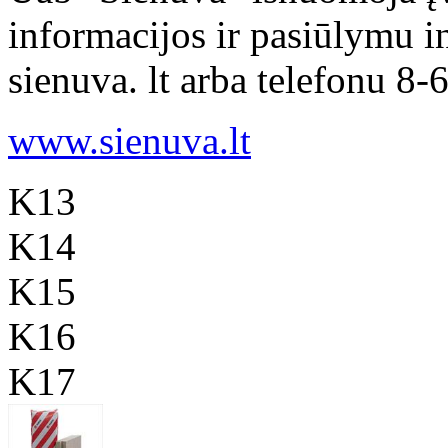
informacijos ir pasiūlymu i
sienuva. lt arba telefonu 8
www.sienuva.lt
K13
K14
K15
K16
K17