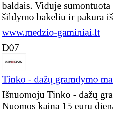
baldais. Viduje sumontuota
šildymo bakeliu ir pakura iš 
www.medzio-gaminiai.lt
D07
Tinko - dažų gramdymo maš
Išnuomoju Tinko - dažų gr
Nuomos kaina 15 euru diena