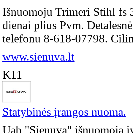
Išnuomoju Trimeri Stihl fs
dienai plius Pvm. Detalesnė
telefonu 8-618-07798. Cilin
www.sienuva.lt
K11
Statybinės įrangos nuoma.
Uab "Sienuva" išnuomoja įv