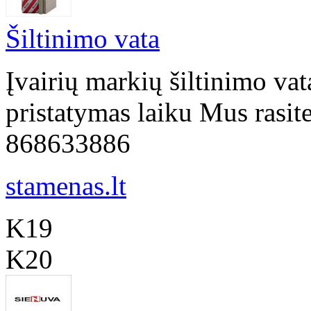
Šiltinimo vata
Įvairių markių šiltinimo va
pristatymas laiku Mus rasit
868633886
stamenas.lt
K19
K20