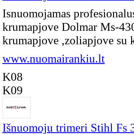
Isnuomojamas profesionalus,
krumapjove Dolmar Ms-4300
krumapjove ,zoliapjove su ku
www.nuomairankiu.lt
K08
K09
Išnuomoju trimeri Stihl Fs