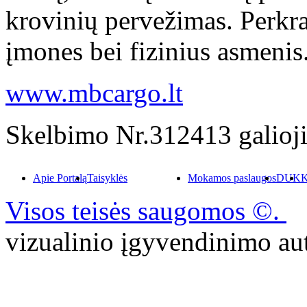
krovinių pervežimas. Perkr
įmones bei fizinius asmenis
www.mbcargo.lt
Skelbimo Nr.312413 galioji
Apie Portalą
Taisyklės
Mokamos paslaugos
DUK
K
Visos teisės saugomos ©.
P
vizualinio įgyvendinimo 