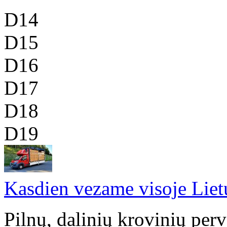
D14
D15
D16
D17
D18
D19
Kasdien vezame visoje Liet
Pilnų, dalinių krovinių per