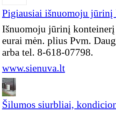
Pigiausiai išnuomoju jūrinį 
Išnuomoju jūrinį konteiner
eurai mėn. plius Pvm. Daugi
arba tel. 8-618-07798.
www.sienuva.lt
Šilumos siurbliai, kondicio