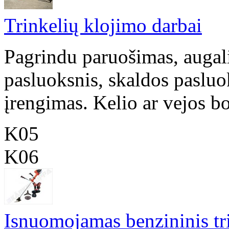
Trinkelių klojimo darbai
Pagrindu paruošimas, augal
pasluoksnis, skaldos pasluo
įrengimas. Kelio ar vejos bo
K05
K06
Isnuomojamas benzininis tr