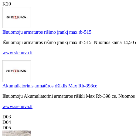
K20
Išnuomoju armatūros rišimo įrankį max rb-515
Išnuomoju armatūros rišimo įrankį max rb-515. Nuomos kaina 14,50 eu
www.sienuva.lt
Akumuliatorinis armatūros rišiklis Max Rb-398ce
Išnuomoju Akumuliatorini armatūros rišikli Max Rb-398 ce. Nuomos kai
www.sienuva.lt
D03
D04
D05