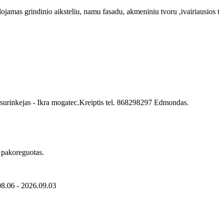
mas grindinio aiksteliu, namu fasadu, akmeniniu tvoru ,ivairiausios te
 surinkejas - Ikra mogatec.Kreiptis tel. 868298297 Edmondas.
s pakoreguotas.
08.06 - 2026.09.03