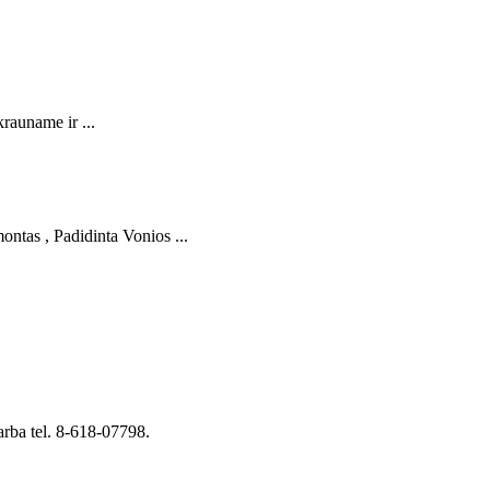
rauname ir ...
ntas , Padidinta Vonios ...
arba tel. 8-618-07798.