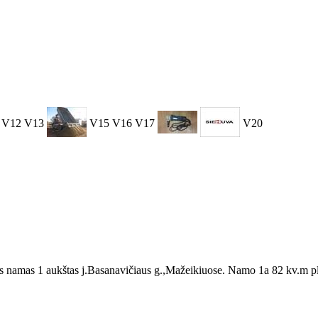
V12
V13
V15
V16
V17
V20
namas 1 aukštas j.Basanavičiaus g.,Mažeikiuose. Namo 1a 82 kv.m plot