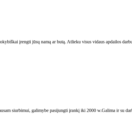
kokybiškai įrengti jūsų namą ar butą. Atlieku visus vidaus apdailos darbu
ausam siurbimui, galimybe pasijungti įrankį iki 2000 w.Galima ir su darb