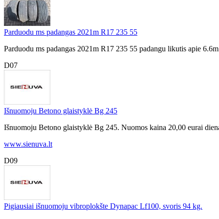
Parduodu ms padangas 2021m R17 235 55
Parduodu ms padangas 2021m R17 235 55 padangu likutis apie 6.6m 
D07
Išnuomoju Betono glaistyklė Bg 245
Išnuomoju Betono glaistyklė Bg 245. Nuomos kaina 20,00 eurai dienai 
www.sienuva.lt
D09
Pigiausiai išnuomoju vibroplokšte Dynapac Lf100, svoris 94 kg.