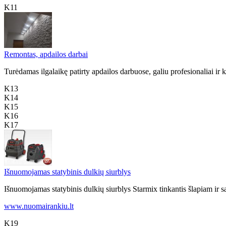
K11
Remontas, apdailos darbai
Turėdamas ilgalaikę patirty apdailos darbuose, galiu profesionaliai ir 
K13
K14
K15
K16
K17
Išnuomojamas statybinis dulkių siurblys
Išnuomojamas statybinis dulkių siurblys Starmix tinkantis šlapiam ir s
www.nuomairankiu.lt
K19