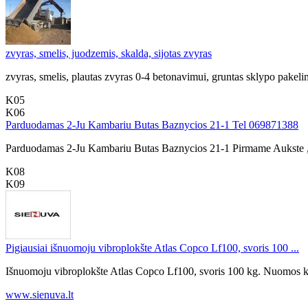
zvyras, smelis, juodzemis, skalda, sijotas zvyras
zvyras, smelis, plautas zvyras 0-4 betonavimui, gruntas sklypo pakelim
K05
K06
Parduodamas 2-Ju Kambariu Butas Baznycios 21-1 Tel 069871388
Parduodamas 2-Ju Kambariu Butas Baznycios 21-1 Pirmame Aukste , Ats
K08
K09
Pigiausiai išnuomoju vibroplokšte Atlas Copco Lf100, svoris 100 ...
Išnuomoju vibroplokšte Atlas Copco Lf100, svoris 100 kg. Nuomos kai
www.sienuva.lt