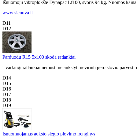
Išnuomoju vibroplokšte Dynapac Lf100, svoris 94 kg. Nuomos kaina 14
www.sienuva.lt
D11
D12
Parduodu R15 5x100 skoda ratlankiai
Tvarkingi ratlankiai nemusti nelankstyti nevirinti gero stovio parvesti
D14
D15
D16
D17
D18
D19
Isnuomuojamas auksto slegio plovimo irenginys