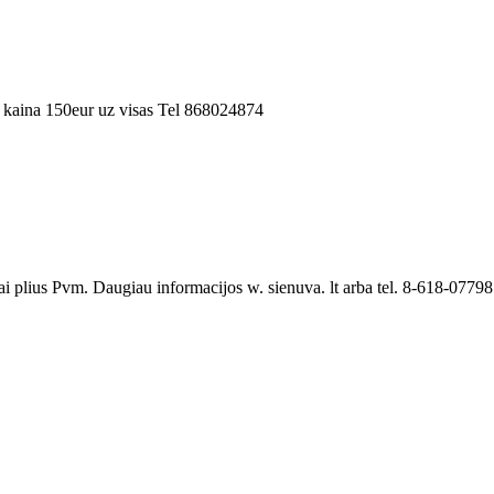
kaina 150eur uz visas Tel 868024874
plius Pvm. Daugiau informacijos w. sienuva. lt arba tel. 8-618-07798. 