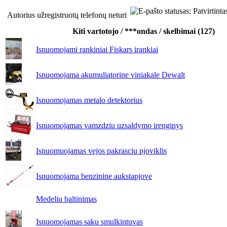
Autorius užregistruotų telefonų neturi
Kiti vartotojo / ***ondas / skelbimai (127)
Isnuomojami rankiniai Fiskars irankiai
Isnuomojama akumuliatorine viniakale Dewalt
Isnuomojamas metalo detektorius
Isnuomojamas vamzdziu uzsaldymo irenginys
Isnuomuojamas vejos pakrasciu pjoviklis
Isnuomojama benzinine aukstapjove
Medeliu baltinimas
Isnuomojamas saku smulkintuvas