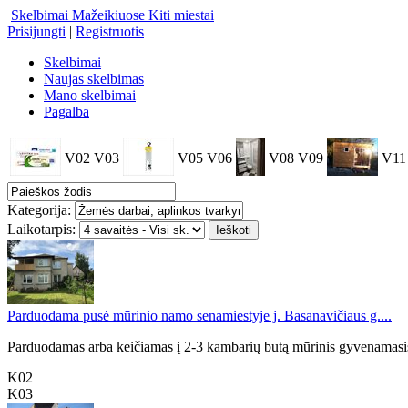
Skelbimai Mažeikiuose
Kiti miestai
Prisijungti
|
Registruotis
Skelbimai
Naujas skelbimas
Mano skelbimai
Pagalba
V02
V03
V05
V06
V08
V09
V11
Kategorija:
Laikotarpis:
Parduodama pusė mūrinio namo senamiestyje j. Basanavičiaus g....
Parduodamas arba keičiamas į 2-3 kambarių butą mūrinis gyvenamasis 
K02
K03