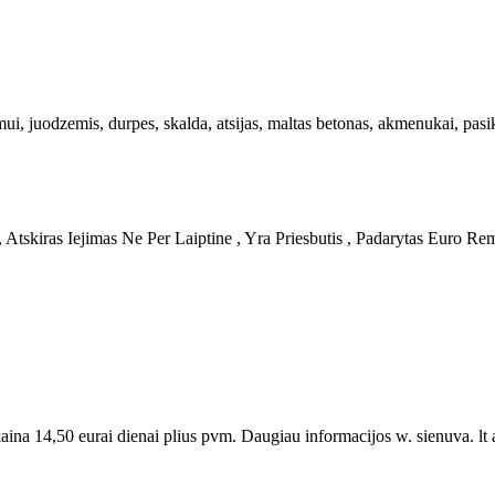
ui, juodzemis, durpes, skalda, atsijas, maltas betonas, akmenukai, pasik
kiras Iejimas Ne Per Laiptine , Yra Priesbutis , Padarytas Euro Remo
na 14,50 eurai dienai plius pvm. Daugiau informacijos w. sienuva. lt 