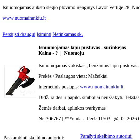
Isnuomojamas auksto slegio plovimo irenginys Lavor Vertige 28. Nudoja
www.nuomairankiu.lt
Persiųsti draugui
Įsiminti
Netinkamas sk.
Isnuomojamas lapu pustuvas - surinkejas
Kaina - ? | Nuomoju
Isnuomojamas vokiskas , benzininis lapu pustuvas-
Prekės / Paslaugos vieta:
Mažeikiai
Internetinis puslapis:
www.nuomairankiu.lt
Didž. raidės ir papild. simboliai neužsakyti. Teksta
Žemės darbai, aplinkos tvarkymas
Nr. 306767 | ***ondas | Perž: 11503 | @: 0 | 2026.
Parašyti skelbimo autoriui:
Paskambinti skelbimo autoriui: