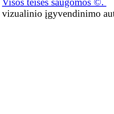
Visos teisės saugomos ©.
P
vizualinio įgyvendinimo 