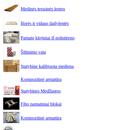
Medinės terasinės lentos
Išorės ir vidaus dailylentės
Pamatų klojiniai iš polistireno
Šiltinimo vata
Statybine kalibruota mediena
Kompozitinė armatūra
Statybines Medžiagos
Fibo pamatiniai blokai
Kompozitinė armatūra