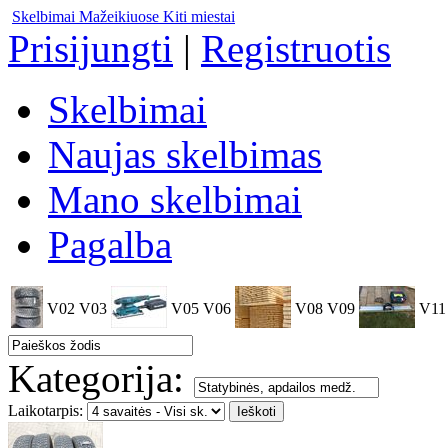
Skelbimai Mažeikiuose
Kiti miestai
Prisijungti
|
Registruotis
Skelbimai
Naujas skelbimas
Mano skelbimai
Pagalba
V02
V03
V05
V06
V08
V09
V11
Kategorija:
Laikotarpis: