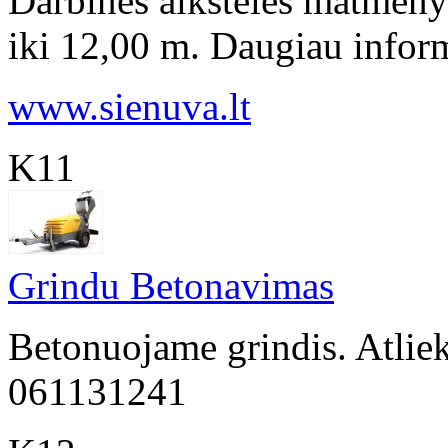
Darbinės aikštelės matmeny
iki 12,00 m. Daugiau inform
www.sienuva.lt
K11
Grindu Betonavimas
Betonuojame grindis. Atliek
061131241