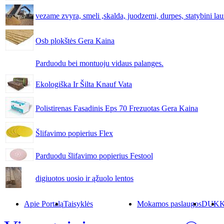
vezame zvyra, smeli ,skalda, juodzemi, durpes, statybini lauza
Osb plokštės Gera Kaina
Parduodu bei montuoju vidaus palanges.
Ekologiška Ir Šilta Knauf Vata
Polistirenas Fasadinis Eps 70 Frezuotas Gera Kaina
Šlifavimo popierius Flex
Parduodu šlifavimo popierius Festool
digiuotos uosio ir ąžuolo lentos
Apie Portalą
Taisyklės
Mokamos paslaugos
DUK
K