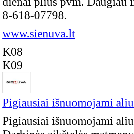
dienai plius pvm. Daugiau in
8-618-07798.
www.sienuva.lt
K08
K09
Pigiausiai išnuomojami aliu
Pigiausiai išnuomojami aliu