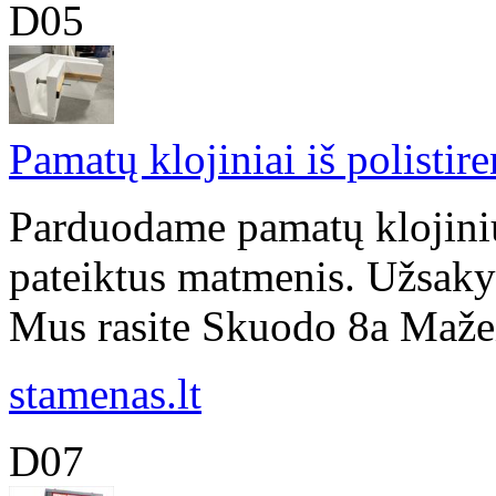
D05
Pamatų klojiniai iš polistir
Parduodame pamatų klojinius
pateiktus matmenis. Užsakym
Mus rasite Skuodo 8a Mažeiki
stamenas.lt
D07