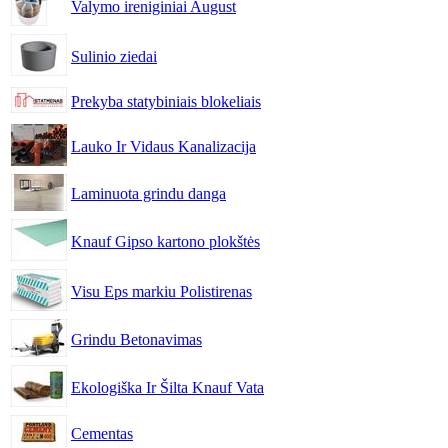
Valymo ireniginiai August
Sulinio ziedai
Prekyba statybiniais blokeliais
Lauko Ir Vidaus Kanalizacija
Laminuota grindu danga
Knauf Gipso kartono plokštės
Visu Eps markiu Polistirenas
Grindu Betonavimas
Ekologiška Ir Šilta Knauf Vata
Cementas