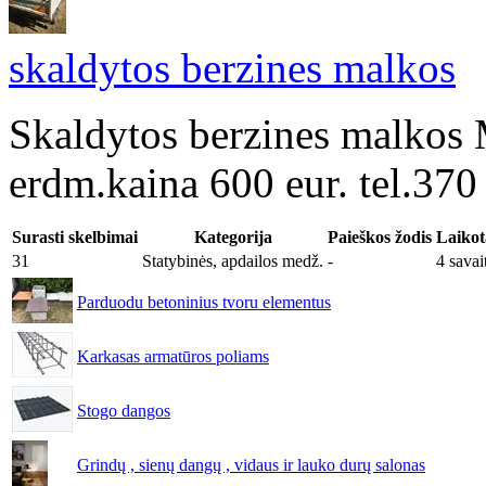
skaldytos berzines malkos
Skaldytos berzines malkos 
erdm.kaina 600 eur. tel.37
Surasti skelbimai
Kategorija
Paieškos žodis
Laikot
31
Statybinės, apdailos medž.
-
4 savai
Parduodu betoninius tvoru elementus
Karkasas armatūros poliams
Stogo dangos
Grindų , sienų dangų , vidaus ir lauko durų salonas