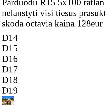
Parduodu R15 5x100 ratlank
nelanstyti visi tiesus prasuk
skoda octavia kaina 128eur
D14
D15
D16
D17
D18
D19