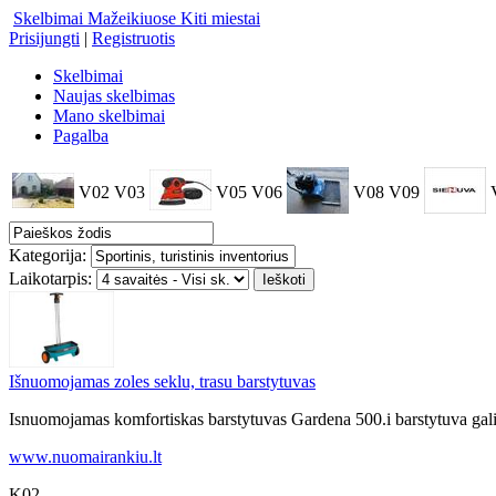
Skelbimai Mažeikiuose
Kiti miestai
Prisijungti
|
Registruotis
Skelbimai
Naujas skelbimas
Mano skelbimai
Pagalba
V02
V03
V05
V06
V08
V09
Kategorija:
Laikotarpis:
Išnuomojamas zoles seklu, trasu barstytuvas
Isnuomojamas komfortiskas barstytuvas Gardena 500.i barstytuva galima p
www.nuomairankiu.lt
K02