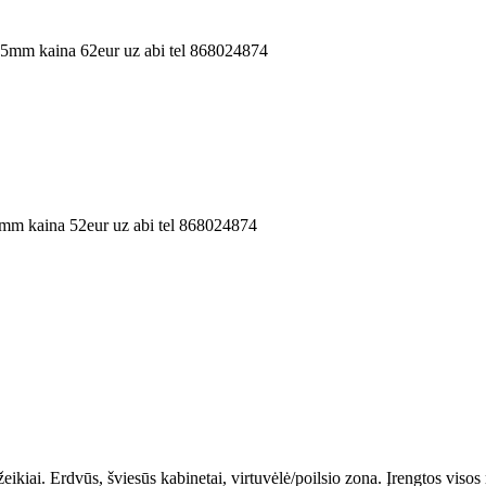
6.5mm kaina 62eur uz abi tel 868024874
7mm kaina 52eur uz abi tel 868024874
iai. Erdvūs, šviesūs kabinetai, virtuvėlė/poilsio zona. Įrengtos visos r