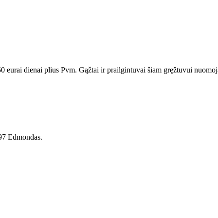
urai dienai plius Pvm. Gąžtai ir prailgintuvai šiam gręžtuvui nuomojam
8297 Edmondas.