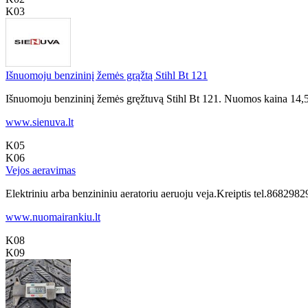
K03
Išnuomoju benzininį žemės grąžtą Stihl Bt 121
Išnuomoju benzininį žemės gręžtuvą Stihl Bt 121. Nuomos kaina 14,50 e
www.sienuva.lt
K05
K06
Vejos aeravimas
Elektriniu arba benzininiu aeratoriu aeruoju veja.Kreiptis tel.86829
www.nuomairankiu.lt
K08
K09