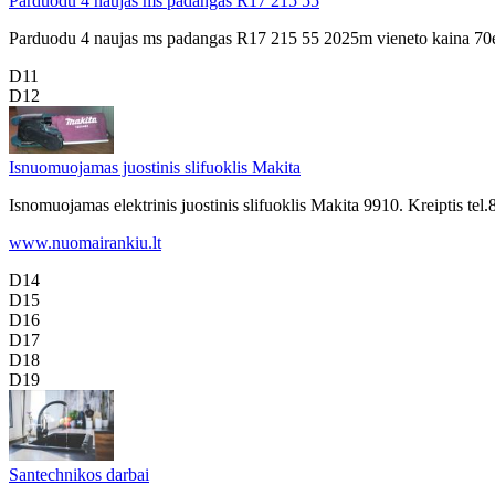
Parduodu 4 naujas ms padangas R17 215 55
Parduodu 4 naujas ms padangas R17 215 55 2025m vieneto kaina 70e
D11
D12
Isnuomuojamas juostinis slifuoklis Makita
Isnomuojamas elektrinis juostinis slifuoklis Makita 9910. Kreiptis 
www.nuomairankiu.lt
D14
D15
D16
D17
D18
D19
Santechnikos darbai