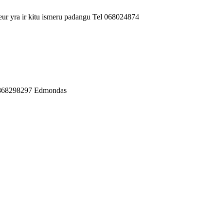
ur yra ir kitu ismeru padangu Tel 068024874
tel.868298297 Edmondas