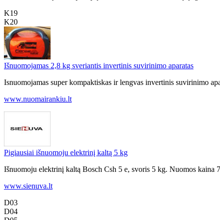
K19
K20
Išnuomojamas 2,8 kg sveriantis invertinis suvirinimo aparatas
Isnuomojamas super kompaktiskas ir lengvas invertinis suvirinimo apa
www.nuomairankiu.lt
Pigiausiai išnuomoju elektrinį kaltą 5 kg
Išnuomoju elektrinį kaltą Bosch Csh 5 e, svoris 5 kg. Nuomos kaina 7,
www.sienuva.lt
D03
D04