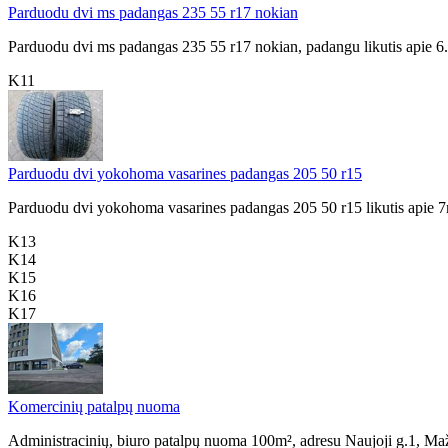
Parduodu dvi ms padangas 235 55 r17 nokian
Parduodu dvi ms padangas 235 55 r17 nokian, padangu likutis apie 
K11
Parduodu dvi yokohoma vasarines padangas 205 50 r15
Parduodu dvi yokohoma vasarines padangas 205 50 r15 likutis apie 
K13
K14
K15
K16
K17
Komercinių patalpų nuoma
Administracinių, biuro patalpų nuoma 100m², adresu Naujoji g.1, Mažeik