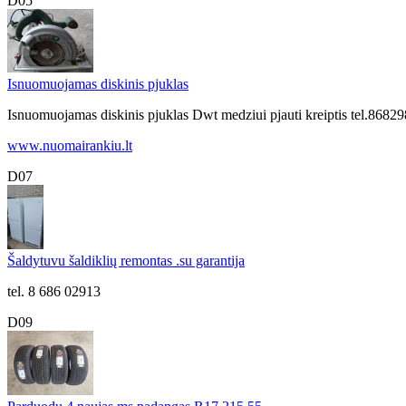
D05
Isnuomuojamas diskinis pjuklas
Isnuomuojamas diskinis pjuklas Dwt medziui pjauti kreiptis tel.86
www.nuomairankiu.lt
D07
Šaldytuvu šaldiklių remontas .su garantija
tel. 8 686 02913
D09