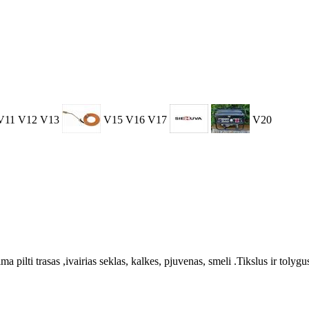
V11
V12
V13
V15
V16
V17
V20
ilti trasas ,ivairias seklas, kalkes, pjuvenas, smeli .Tikslus ir tolygus