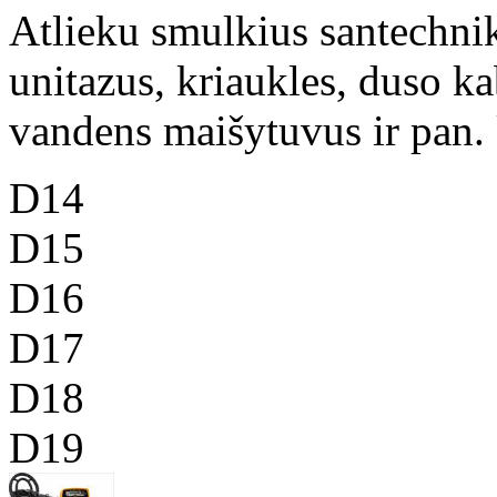
Atlieku smulkius santechni
unitazus, kriaukles, duso k
vandens maišytuvus ir pan. k
D14
D15
D16
D17
D18
D19