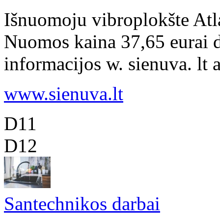
Išnuomoju vibroplokšte Atl
Nuomos kaina 37,65 eurai d
informacijos w. sienuva. lt 
www.sienuva.lt
D11
D12
Santechnikos darbai