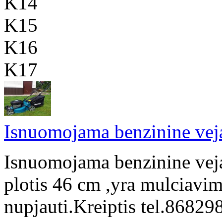
K14
K15
K16
K17
Isnuomojama benzinine vej
Isnuomojama benzinine vej
plotis 46 cm ,yra mulciavimo
nupjauti.Kreiptis tel.868