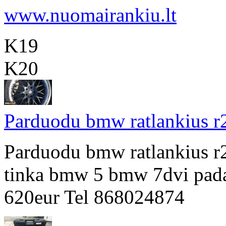
www.nuomairankiu.lt
K19
K20
Parduodu bmw ratlankius r
Parduodu bmw ratlankius r20
tinka bmw 5 bmw 7dvi pad
620eur Tel 868024874