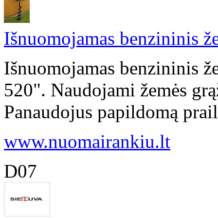
Išnuomojamas benzininis že
Išnuomojamas benzininis že
520". Naudojami žemės gr
Panaudojus papildomą prailg
www.nuomairankiu.lt
D07