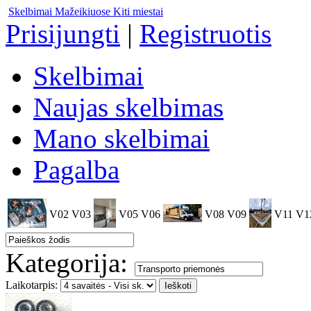
Skelbimai Mažeikiuose
Kiti miestai
Prisijungti
|
Registruotis
Skelbimai
Naujas skelbimas
Mano skelbimai
Pagalba
V02
V03
V05
V06
V08
V09
V11
V1
Kategorija:
Laikotarpis: