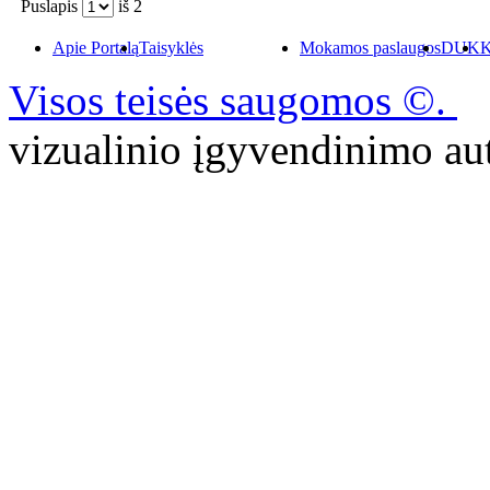
Puslapis
iš
2
Apie Portalą
Taisyklės
Mokamos paslaugos
DUK
K
Visos teisės saugomos ©.
P
vizualinio įgyvendinimo 