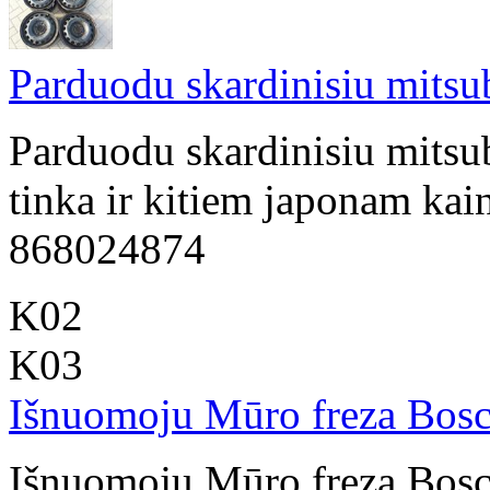
Parduodu skardinisiu mitsub
Parduodu skardinisiu mitsub
tinka ir kitiem japonam kai
868024874
K02
K03
Išnuomoju Mūro freza Bos
Išnuomoju Mūro freza Bosc