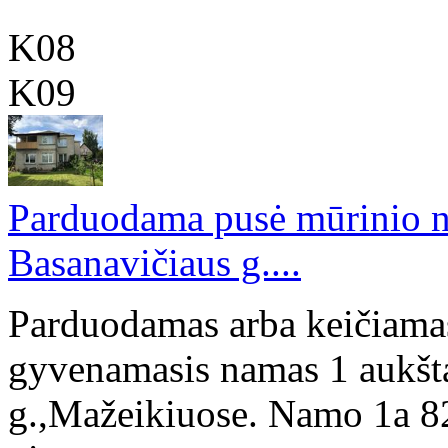
K08
K09
Parduodama pusė mūrinio n
Basanavičiaus g....
Parduodamas arba keičiamas
gyvenamasis namas 1 aukšta
g.,Mažeikiuose. Namo 1a 82