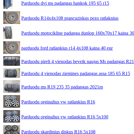
Parduodu dvi ms padangas hankok 195 65 r15
Parduodu R14x4x108 prancuziskus pezo ratlaknius
Parduodu motocikline padanga dunlop 160x70x17 kaina 3
parduodu ford ratlankius r14 4x108 kaina 40 eur
Parduodu pireli 4 vienodas beveik naujas Ms padangas R2
Parduodu 4 vienodas ziemines padangas assa 185 65 R15
Parduodu ms R19 235 35 padangas 2021m
Parduodu orginalius vw ratlankius R16
Parduodu orginalius vw ratlankius R16 5x100
Parduodu skardinius diskus R16 5x108